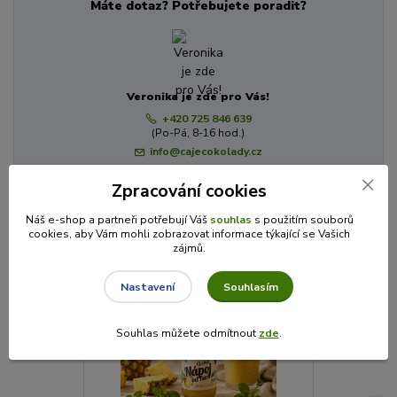
Máte dotaz? Potřebujete poradit?
Veronika je zde pro Vás!
+420 725 846 639
(Po-Pá, 8-16 hod.)
info@cajecokolady.cz
Zpracování cookies
Související zboží
6
Náš e-shop a partneři potřebují Váš
souhlas
s použitím souborů
cookies, aby Vám mohli zobrazovat informace týkající se Vašich
zájmů.
Souhlasím
Nastavení
Souhlas můžete odmítnout
zde
.