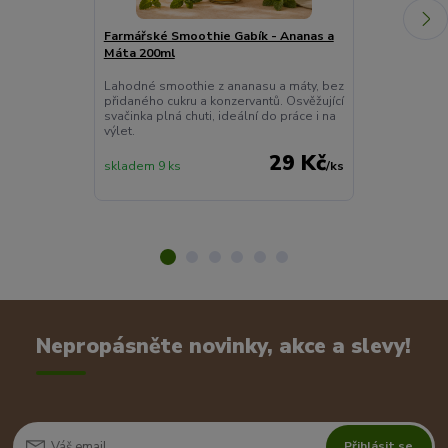
Farmářské Smoothie Gabík - Ananas a
Pečený čaj No
Máta 200ml
60ml
Lahodné smoothie z ananasu a máty, bez
Exotický anana
přidaného cukru a konzervantů. Osvěžující
skleničce pře
svačinka plná chuti, ideální do práce i na
čaj bez kofein
výlet.
29 Kč
skladem 9 ks
/
ks
skladem 10 ks
Nepropásněte novinky, akce a slevy!
Přihlásit se