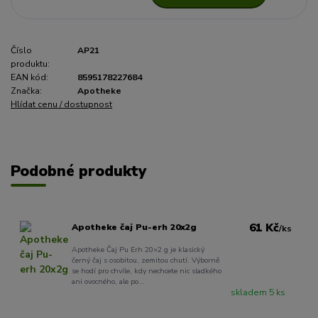
Číslo
AP21
produktu:
EAN kód:
8595178227684
Značka:
Apotheke
Hlídat cenu / dostupnost
Podobné produkty
61 Kč
Apotheke čaj Pu-erh 20x2g
/
ks
Apotheke Čaj Pu Erh 20×2 g je klasický
černý čaj s osobitou, zemitou chutí. Výborně
se hodí pro chvíle, kdy nechcete nic sladkého
ani ovocného, ale po...
skladem 5 ks