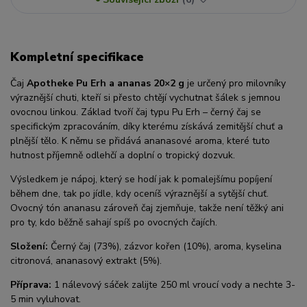
Kompletní specifikace
Čaj
Apotheke Pu Erh a ananas 20×2 g
je určený pro milovníky
výraznější chuti, kteří si přesto chtějí vychutnat šálek s jemnou
ovocnou linkou. Základ tvoří čaj typu Pu Erh – černý čaj se
specifickým zpracováním, díky kterému získává zemitější chuť a
plnější tělo. K němu se přidává ananasové aroma, které tuto
hutnost příjemně odlehčí a doplní o tropický dozvuk.
Výsledkem je nápoj, který se hodí jak k pomalejšímu popíjení
během dne, tak po jídle, kdy oceníš výraznější a sytější chuť.
Ovocný tón ananasu zároveň čaj zjemňuje, takže není těžký ani
pro ty, kdo běžně sahají spíš po ovocných čajích.
Složení:
Černý čaj (73%), zázvor kořen (10%), aroma, kyselina
citronová, ananasový extrakt (5%).
Příprava:
1 nálevový sáček zalijte 250 ml vroucí vody a nechte 3-
5 min vyluhovat.