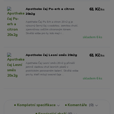
61 Kč
Apotheke čaj Pu-erh a citron
/
ks
20x2g
Apotheke Čaj Pu Erh a citron 20×2 g je
výrazný černý čaj s osobitou, zemitou chutí,
zjemněnou svěžím citronovým tónem.
Skvělá volba pro ty, kdo mají r...
skladem 6 ks
61 Kč
Apotheke čaj Lesní směs 20x2g
/
ks
Apotheke Čaj Lesní směs 20×2 g přináší
jemně sladkou chuť lesních plodů v
praktickém porcovaném balení. Skvělá volba
pro ty, kteří milují ovocné čaje ...
skladem 6 ks
Kompletní specifikace
Komentáře
0
Související zboží
6