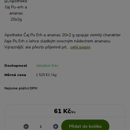
Apotheke Čaj Pu Erh a ananas 20×2 g spojuje zemitý charakter
čaje Pu Erh s lehce sladkým ovocným nádechem ananasu.
Výraznější, ale přesto příjemně pit...
celý popis
Dostupnost
skladem 6 ks
Měrná cena
1 525 Kč / kg
Nejsme plátci DPH
61 Kč
/
ks
Přidat do košíku