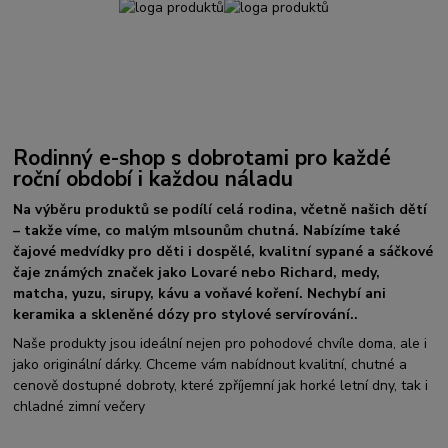
Rodinný e-shop s dobrotami pro každé
roční období i každou náladu
Na výběru produktů se podílí celá rodina, včetně našich dětí
– takže víme, co malým mlsounům chutná. Nabízíme také
čajové medvídky pro děti i dospělé, kvalitní sypané a sáčkové
čaje známých značek jako Lovaré nebo Richard, medy,
matcha, yuzu, sirupy, kávu a voňavé koření. Nechybí ani
keramika a skleněné dózy pro stylové servírování..
Naše produkty jsou ideální nejen pro pohodové chvíle doma, ale i
jako originální dárky. Chceme vám nabídnout kvalitní, chutné a
cenově dostupné dobroty, které zpříjemní jak horké letní dny, tak i
chladné zimní večery