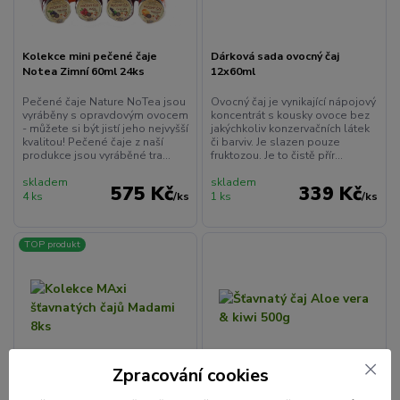
Kolekce mini pečené čaje
Dárková sada ovocný čaj
Notea Zimní 60ml 24ks
12x60ml
Pečené čaje Nature NoTea jsou
Ovocný čaj je vynikající nápojový
vyráběny s opravdovým ovocem
koncentrát s kousky ovoce bez
- můžete si být jistí jeho nejvyšší
jakýchkoliv konzervačních látek
kvalitou! Pečené čaje z naší
či barviv. Je slazen pouze
produkce jsou vyráběné tra...
fruktozou. Je to čistě přír...
skladem
skladem
575 Kč
339 Kč
4 ks
/
ks
1 ks
/
ks
TOP produkt
Zpracování cookies
Kolekce MAxi šťavnatých čajů
Šťavnatý čaj Aloe vera & kiwi
Madami 8ks
500g