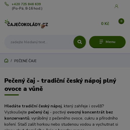
+420 725 846 639
(Po-Pá, 8-16 hod.)
0
0 Kč
Menu
PEČENÉ ČAJE
Pečený čaj - tradiční český nápoj plný
ovoce a vůně
Hledáte tradiční český nápoj
, který zahřeje i osvěží?
Vyzkoušejte
pečený čaj
- poctivý
ovocný koncentrát bez
konzervantů
, vyráběný z pečeného ovoce, cukru a přírodního
koření. Stačí zalít horkou nebo studenou vodou a vychutnat si