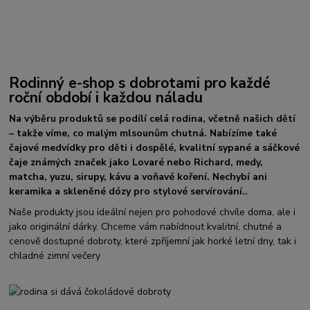
Rodinný e-shop s dobrotami pro každé
roční období i každou náladu
Na výběru produktů se podílí celá rodina, včetně našich dětí
– takže víme, co malým mlsounům chutná. Nabízíme také
čajové medvídky pro děti i dospělé, kvalitní sypané a sáčkové
čaje známých značek jako Lovaré nebo Richard, medy,
matcha, yuzu, sirupy, kávu a voňavé koření. Nechybí ani
keramika a skleněné dózy pro stylové servírování..
Naše produkty jsou ideální nejen pro pohodové chvíle doma, ale i
jako originální dárky. Chceme vám nabídnout kvalitní, chutné a
cenově dostupné dobroty, které zpříjemní jak horké letní dny, tak i
chladné zimní večery