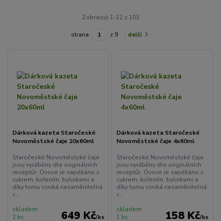
Zobrazuji 1-12 z 103
strana
z 9
další
Dárková kazeta Staročeské
Dárková kazeta Staročeské
Novoměstské čaje 20x60ml
Novoměstské čaje 4x60ml
Staročeské Novoměstské čaje
Staročeské Novoměstské čaje
jsou vyráběny dle originálních
jsou vyráběny dle originálních
receptůr. Ovoce je zapékáno s
receptůr. Ovoce je zapékáno s
cukrem, kořením, bylinkami a
cukrem, kořením, bylinkami a
díky tomu vzniká nezaměnitelná
díky tomu vzniká nezaměnitelná
c...
c...
skladem
skladem
649 Kč
158 Kč
2 ks
/
ks
1 ks
/
ks