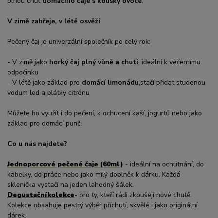
plnou chuť
domácího čaje s kousky ovoce
.
V zimě zahřeje, v létě osvěží
Pečený čaj je univerzální společník po celý rok:
- V zimě jako
horký čaj plný vůně a chuti
, ideální k večernímu
odpočinku
- V létě jako základ pro
domácí limonádu
,
stačí přidat studenou
vodum led a plátky citrónu
Můžete ho využít i do pečení, k ochucení kaší, jogurtů nebo jako
základ pro domácí punč.
Co u nás najdete?
Jednoporcové pečené čaje (60ml)
- ideální na ochutnání, do
kabelky, do práce nebo jako milý doplněk k dárku. Každá
sklenička vystačí na jeden lahodný šálek.
Degustační
kolekce
- pro ty, kteří rádi zkoušejí nové chutě.
Kolekce obsahuje pestrý výběr příchutí, skvělé i jako originální
dárek.