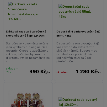
Dárková kazeta Staročeské
Degustační sada ovocných čajů
Novoměstské čaje 12x60ml
55ml, 48ks
Staročeské Novoměstské čaje
Degustační sada ovocných čajů
jsou vyráběny dle originálních
Vás zavede do světa těchto
receptůr. Ovoce je zapékáno s
skvělých nápojů. Budete moci
cukrem, kořením, bylinkami a
ochutnat více jak 40 druhů
díky tomu vzniká nezaměnitelná
jedinečných chutí čajů od
c...
předních Če...
skladem
390 Kč
1 280 Kč
7 ks
/
ks
skladem
/
ks