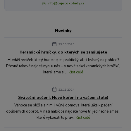
info@cajecokolady.cz
Novinky
23.05.2025
Keramické hrníčky, do kterých se zamilujete
Hledáš hrníček, který bude nejen praktický, ale i krásný na pohled?
Přesně takové najdeš nyní u nás – v nové sekci keramických hrníčků,
které jsme s l...
číst celé
22.11.2024
Sváteční pečení: Nové koření na vašem stole!
Vánoce se blíží a s nimi i vůně domova, která láká k pečení
oblíbených dobrot. V naší nabídce najdete nově tři jedinečné směsi,
které vykouzlí tu prav...
číst celé