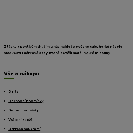
Z lásky k poctivým chutím u nás najdete pečené čaje, horké nápoje,
sladkosti i dárkové sady, které potěší malé i velké mlsouny.
Vše o nákupu
O nás
Obchodní podmínky
Dodací podmínky
Vrácení zboží
Ochrana soukromí