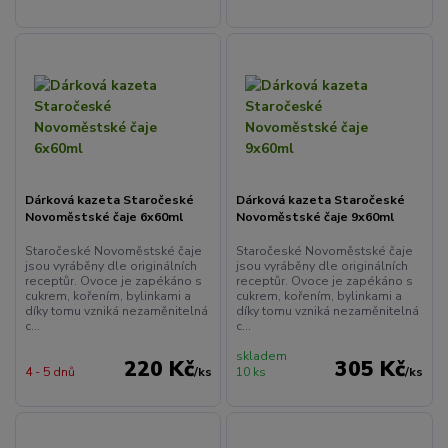
Dárková kazeta Staročeské
Dárková kazeta Staročeské
Novoměstské čaje 6x60ml
Novoměstské čaje 9x60ml
Staročeské Novoměstské čaje
Staročeské Novoměstské čaje
jsou vyráběny dle originálních
jsou vyráběny dle originálních
receptůr. Ovoce je zapékáno s
receptůr. Ovoce je zapékáno s
cukrem, kořením, bylinkami a
cukrem, kořením, bylinkami a
díky tomu vzniká nezaměnitelná
díky tomu vzniká nezaměnitelná
c...
c...
skladem
220 Kč
305 Kč
4 - 5 dnů
/
ks
10 ks
/
ks