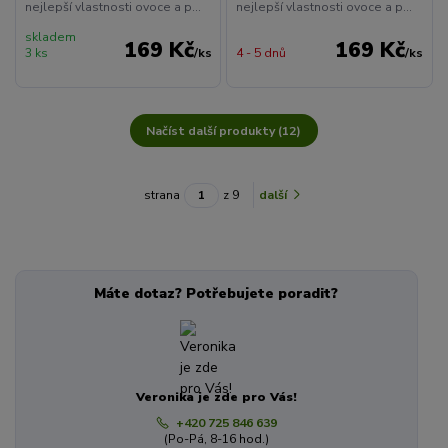
nejlepší vlastnosti ovoce a p...
nejlepší vlastnosti ovoce a p...
skladem
169 Kč
169 Kč
3 ks
/
ks
4 - 5 dnů
/
ks
Načíst další produkty (12)
strana
z 9
další
Máte dotaz? Potřebujete poradit?
Veronika je zde pro Vás!
+420 725 846 639
(Po-Pá, 8-16 hod.)