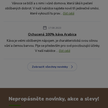
Vánoce se blíží a s nimi i vůně domova, která láká k pečení
oblíbených dobrot. V naší nabídce najdete nově tři jedinečné směsi,
které vykouzlí tu prav...
číst celé
17.08.2023
Ochucená 100% káva Arabica
Káva je velmi oblíbeným nápojem, je charakteristická svou silnou
vůní a černou barvou. Pije se především pro své povzbuzující účinky.
V naší nabídce ...
číst celé
Zobrazit všechny novinky
Nepropásněte novinky, akce a slevy!