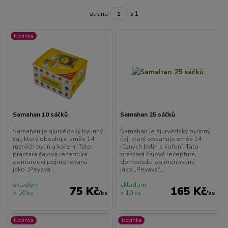
strana
z 1
Novinka
Samahan 10 sáčků
Samahan 25 sáčků
Samahan je ájurvédský bylinný
Samahan je ájurvédský bylinný
čaj, který obsahuje směs 14
čaj, který obsahuje směs 14
různých bylin a koření. Tato
různých bylin a koření. Tato
prastará čajová receptura,
prastará čajová receptura,
domorodci pojmenovaná
domorodci pojmenovaná
jako „Peyava“,...
jako „Peyava“,...
skladem
skladem
75 Kč
165 Kč
> 10 ks
/
ks
> 10 ks
/
ks
Novinka
Novinka