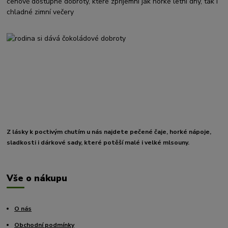
cenově dostupné dobroty, které zpříjemní jak horké letní dny, tak i
chladné zimní večery
Z lásky k poctivým chutím u nás najdete pečené čaje, horké nápoje,
sladkosti i dárkové sady, které potěší malé i velké mlsouny.
Vše o nákupu
O nás
Obchodní podmínky