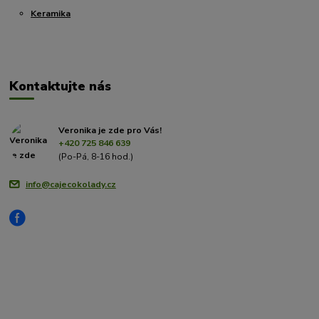
Keramika
Kontaktujte nás
Veronika je zde pro Vás!
+420 725 846 639
(Po-Pá, 8-16 hod.)
info@cajecokolady.cz