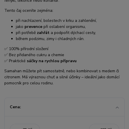
fenykl, lékořice nebo koriandr.
Tento čaj oceníte zejména:
při nachlazení, bolestech v krku a zahlenění,
jako
prevence
při oslabení organismu,
při potřebě
zahřát
a podpořit dýchací cesty,
během podzimu, zimy i chladných rán.
✅ 100% přírodní složení
✅ Bez přidaného cukru a chemie
✅ Praktické
sáčky na rychlou přípravu
Samahan můžete pít samostatně, nebo kombinovat s medem či
citronem. Má výraznou chuť a silné účinky – ideální jako domácí
pomocník pro celou rodinu.
Cena: