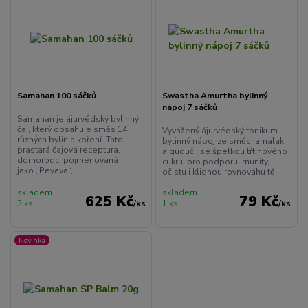
Samahan 100 sáčků
Swastha Amurtha bylinný
nápoj 7 sáčků
Samahan je ájurvédský bylinný
čaj, který obsahuje směs 14
Vyvážený ájurvédský tonikum —
různých bylin a koření. Tato
bylinný nápoj ze směsi amalaki
prastará čajová receptura,
a guduči, se špetkou třtinového
domorodci pojmenovaná
cukru, pro podporu imunity,
jako „Peyava“,...
očistu i klidnou rovnováhu tě...
skladem
skladem
625 Kč
79 Kč
3 ks
/
ks
1 ks
/
ks
Novinka