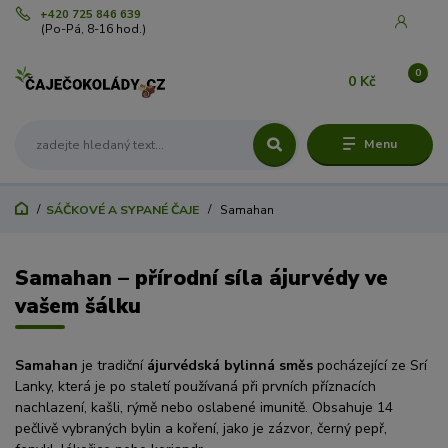
+420 725 846 639
(Po-Pá, 8-16 hod.)
0
0 Kč
Menu
SÁČKOVÉ A SYPANÉ ČAJE
Samahan
Samahan – přírodní síla ájurvédy ve
vašem šálku
Samahan
je tradiční
ájurvédská bylinná směs
pocházející ze Srí
Lanky, která je po staletí používaná při prvních příznacích
nachlazení, kašli, rýmě nebo oslabené imunitě. Obsahuje 14
pečlivě vybraných bylin a koření, jako je zázvor, černý pepř,