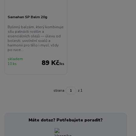
Samahan SP Balm 20g
Bylinný balzám, který kombinuje
sílu patnácti rostlin a
esenciálních olejů — úlevu od
bolesti, uvolnění svalů a
harmonii pro tělo i mysl, vždy
po ruce...
skladem
89 Kč
10 ks
/
ks
strana
z 1
Máte dotaz? Potřebujete poradit?