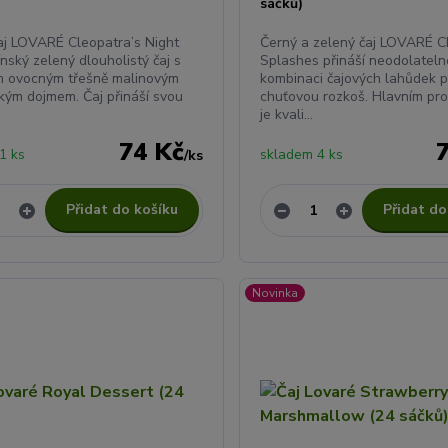
sáčků)
aj LOVARÉ Cleopatra’s Night
Černý a zelený čaj LOVARÉ 
ínský zelený dlouholistý čaj s
Splashes přináší neodolatel
 ovocným třešně malinovým
kombinaci čajových lahůdek p
kým dojmem. Čaj přináší svou
chuťovou rozkoš. Hlavním pr
je kvali...
74 Kč
1 ks
skladem 4 ks
/
ks
Přidat do košíku
Přidat do
Novinka