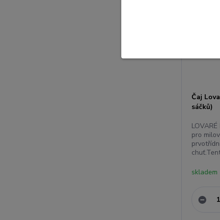
Čaj Lov
sáčků)
LOVARÉ D
pro milov
prvotřídn
chuť.Tent
skladem 