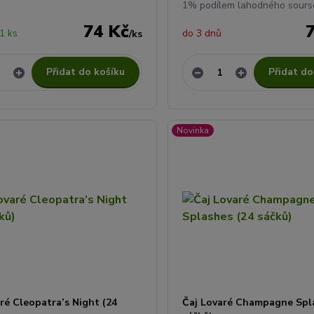
1% podílem lahodného soursop
74 Kč
1 ks
do 3 dnů
/
ks
Přidat do košíku
Přidat do
Novinka
ré Cleopatra’s Night (24
Čaj Lovaré Champagne Spl