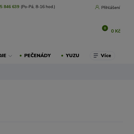
5 846 639
(Po-Pá, 8-16 hod.)
Přihlášení
0
0 Kč
Více
OJE
PEČENÁDY
YUZU