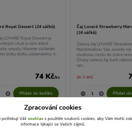
ré Royal Dessert (24 sáčků)
Čaj Lovaré Strawberry Ma
(24 sáčků)
čaj LOVARÉ Royal Dessert je
odných chutí a vůní, které
Zelený čaj LOVARÉ Strawber
Vaše smysly. Hlavním složením
Marshmallow Vás zavede na v
tní lístky ibišku súdanského, k...
chuťovou cestu do srdce lesní
Čínský zelený čaj tvoří základ
vyz...
74 Kč
do 3 dnů
/
ks
Přidat do košíku
Přidat do
Zpracování cookies
Novinka
i potřebují Váš
souhlas
s použitím souborů cookies, aby Vám mohli zo
informace týkající se Vašich zájmů.