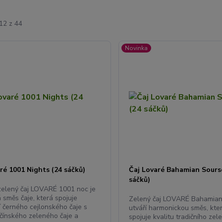
12 z 44
Novinka
ré 1001 Nights (24 sáčků)
Čaj Lovaré Bahamian Sours
sáčků)
zelený čaj LOVARÉ 1001 noc je
 směs čaje, která spojuje
Zelený čaj LOVARÉ Bahamia
í černého cejlonského čaje s
utváří harmonickou směs, kte
 čínského zeleného čaje a
spojuje kvalitu tradičního zel