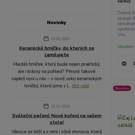
sáčků)
Zelený č
spojuje č
Novinky
lahodným
symfonic
cha...
23.05.2025
skladem 
Keramické hrníčky, do kterých se
zamilujete
Hledáš hrníček, který bude nejen praktický,
ale i krásný na pohled? Přesně takové
najdeš nyní u nás – v nové sekci keramických
hrníčků, které jsme s l...
číst celé
Novinka
22.11.2024
Sváteční pečení: Nové koření na vašem
stole!
Vánoce se blíží a s nimi i vůně domova, která