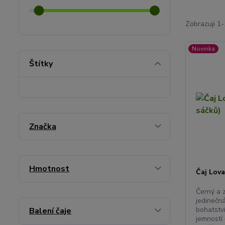
Zobrazuji 1-
Novinka
Štítky
Značka
Hmotnost
Čaj Lova
Černý a 
jedinečná
bohatstv
Balení čaje
jemností