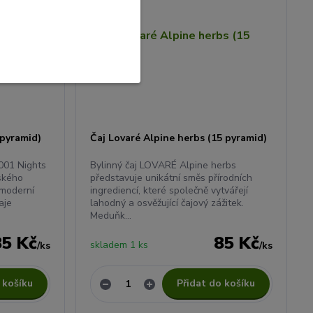
 pyramid)
Čaj Lovaré Alpine herbs (15 pyramid)
001 Nights
Bylinný čaj LOVARÉ Alpine herbs
nského
představuje unikátní směs přírodních
 moderní
ingrediencí, které společně vytvářejí
aje
lahodný a osvěžující čajový zážitek.
Meduňk...
85 Kč
85 Kč
skladem 1 ks
/
ks
/
ks
 košíku
Přidat do košíku