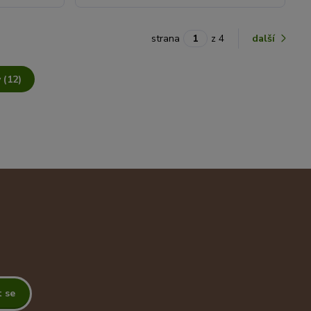
strana
z 4
další
 (12)
t se