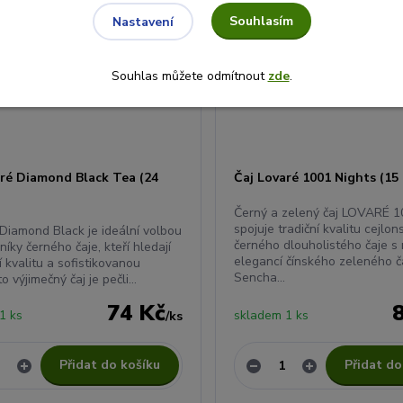
Souhlasím
Nastavení
Souhlas můžete odmítnout
zde
.
aré Diamond Black Tea (24
Čaj Lovaré 1001 Nights (15
Černý a zelený čaj LOVARÉ 1
spojuje tradiční kvalitu cejlo
iamond Black je ideální volbou
černého dlouholistého čaje s
níky černého čaje, kteří hledají
elegancí čínského zeleného č
í kvalitu a sofistikovanou
Sencha...
o výjimečný čaj je pečli...
74 Kč
1 ks
skladem 1 ks
/
ks
Přidat do košíku
Přidat do