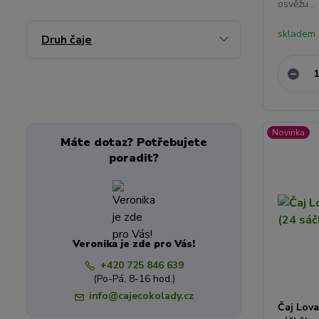
osvěžu...
skladem 
Druh čaje
Novinka
Máte dotaz? Potřebujete
poradit?
Veronika je zde pro Vás!
+420 725 846 639
(Po-Pá, 8-16 hod.)
info@cajecokolady.cz
Čaj Lova