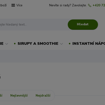
zboží
Nevíte si rady? Zavolejte.
+420 72
Více
Hledat
JE
SIRUPY A SMOOTHIE
INSTANTNÍ NÁP
é
ší
Nejlevnější
Nejdražší