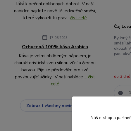
láká k pečení oblíbených dobrot. V naší
nabídce najdete nově tři jedinečné směsi,
které vykouzlí tu prav...
číst celé
Čaj Lova
Bylinný 
17.08.2023
směsí lah
Ochucená 100% káva Arabica
okouzlí 
jsou okvě
Káva je velmi oblíbeným nápojem, je
charakteristická svou silnou vůní a černou
barvou. Pije se především pro své
do 3 dnů
povzbuzující účinky. V naší nabídce ...
číst
celé
Zobrazit všechny novinky
Novinka
Náš e-shop a partneř