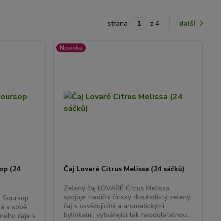
strana
z 4
další
Novinka
op (24
Čaj Lovaré Citrus Melissa (24 sáčků)
Zelený čaj LOVARÉ Citrus Melissa
spojuje tradiční čínský dlouholistý zelený
n Soursop
čaj s osvěžujícími a aromatickými
rá v sobě
bylinkami, vytvářející tak neodolatelnou...
eného čaje s