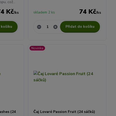
u, což...
74 Kč
74 Kč
skladem 2 ks
/
ks
/
ks
 košíku
Přidat do košíku
Novinka
ashes (24
Čaj Lovaré Passion Fruit (24 sáčků)