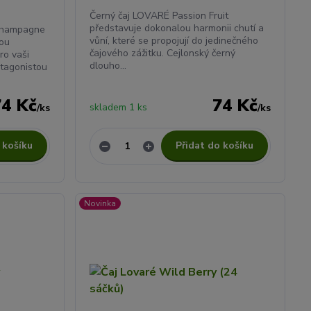
Černý čaj LOVARÉ Passion Fruit
představuje dokonalou harmonii chutí a
Champagne
vůní, které se propojují do jedinečného
nou
čajového zážitku. Cejlonský černý
ro vaši
dlouho...
otagonistou
74 Kč
74 Kč
skladem 1 ks
/
ks
/
ks
 košíku
Přidat do košíku
Novinka