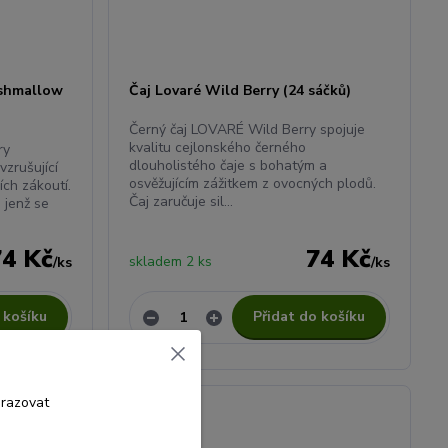
rshmallow
Čaj Lovaré Wild Berry (24 sáčků)
Černý čaj LOVARÉ Wild Berry spojuje
kvalitu cejlonského černého
ry
dlouholistého čaje s bohatým a
zrušující
osvěžujícím zážitkem z ovocných plodů.
ch zákoutí.
Čaj zaručuje sil...
, jenž se
74 Kč
74 Kč
skladem 2 ks
/
ks
/
ks
 košíku
Přidat do košíku
Novinka
brazovat