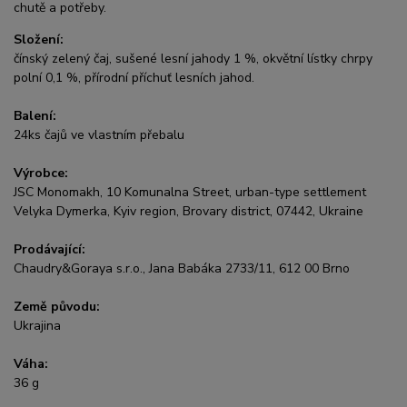
chutě a potřeby.
Složení:
čínský zelený čaj, sušené lesní jahody 1 %, okvětní lístky chrpy
polní 0,1 %, přírodní příchuť lesních jahod.
Balení:
24ks čajů ve vlastním přebalu
Výrobce:
JSC Monomakh, 10 Komunalna Street, urban-type settlement
Velyka Dymerka, Kyiv region, Brovary district, 07442, Ukraine
Prodávající:
Chaudry&Goraya s.r.o., Jana Babáka 2733/11, 612 00 Brno
Země původu:
Ukrajina
Váha:
36 g