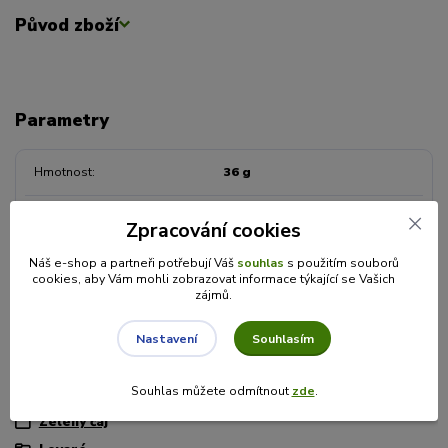
Původ zboží
Parametry
Hmotnost
36 g
Balení čaje
Porcovaný
Zpracování cookies
Náš e-shop a partneři potřebují Váš
souhlas
s použitím souborů
Druh čaje
zelený
cookies, aby Vám mohli zobrazovat informace týkající se Vašich
zájmů.
Zboží zařazeno v kategoriích
Souhlasím
Nastavení
SÁČKOVÉ A SYPANÉ ČAJE
Souhlas můžete odmítnout
zde
.
Čaje Lovaré
Zelený čaj