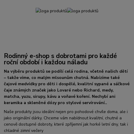
Rodinný e-shop s dobrotami pro každé
roční období i každou náladu
Na výběru produktů se podílí celá rodina, včetně našich dětí
– takže víme, co malým mlsounům chutná. Nabízíme také
čajové medvídky pro děti i dospělé, kvalitní sypané a sáčkové
čaje známých značek jako Lovaré nebo Richard, medy,
matcha, yuzu, sirupy, kávu a voňavé koření. Nechybí ani
keramika a skleněné dózy pro stylové servírování..
Naše produkty jsou ideální nejen pro pohodové chvíle doma, ale i
jako originální dárky. Chceme vám nabídnout kvalitní, chutné a
cenově dostupné dobroty, které zpříjemní jak horké letní dny, tak i
chladné zimní večery