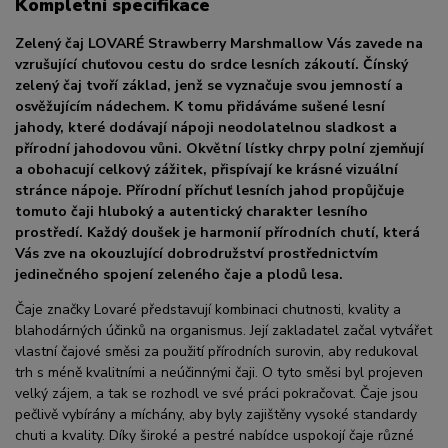
Kompletní specifikace
Zelený čaj LOVARÉ Strawberry Marshmallow Vás zavede na
vzrušující chuťovou cestu do srdce lesních zákoutí. Čínský
zelený čaj tvoří základ, jenž se vyznačuje svou jemností a
osvěžujícím nádechem. K tomu přidáváme sušené lesní
jahody, které dodávají nápoji neodolatelnou sladkost a
přírodní jahodovou vůni. Okvětní lístky chrpy polní zjemňují
a obohacují celkový zážitek, přispívají ke krásné vizuální
stránce nápoje. Přírodní příchuť lesních jahod propůjčuje
tomuto čaji hluboký a autentický charakter lesního
prostředí. Každý doušek je harmonií přírodních chutí, která
Vás zve na okouzlující dobrodružství prostřednictvím
jedinečného spojení zeleného čaje a plodů lesa.
Čaje značky Lovaré představují kombinaci chutnosti, kvality a
blahodárných účinků na organismus. Její zakladatel začal vytvářet
vlastní čajové směsi za použití přírodních surovin, aby redukoval
trh s méně kvalitními a neúčinnými čaji. O tyto směsi byl projeven
velký zájem, a tak se rozhodl ve své práci pokračovat. Čaje jsou
pečlivě vybírány a míchány, aby byly zajištěny vysoké standardy
chuti a kvality. Díky široké a pestré nabídce uspokojí čaje různé