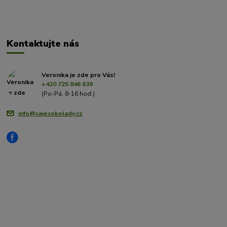
Kontaktujte nás
Veronika je zde pro Vás!
+420 725 846 639
(Po-Pá, 8-16 hod.)
info@cajecokolady.cz