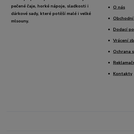
pečené čaje, horké nápoje, sladkosti i
O nás
dárkové sady, které potěší malé i velké
Obchodní
mlsouny.
Dodací p
Vrácení zb
Ochrana 
Reklamačn
Kontakty