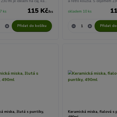
30 ml je ideální na čaj, ká...
a retro kouzla. S objemem 230 
115 Kč
1
7 ks
skladem 10 ks
/
ks
Přidat do košíku
Přidat do
á miska, žlutá s puntíky,
Keramická miska, fialová s 
490ml