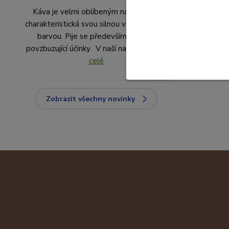
Káva je velmi oblíbeným nápojem, je
charakteristická svou silnou vůní a černou
barvou. Pije se především pro své
povzbuzující účinky. V naší nabídce ...
číst
celé
Zobrazit všechny novinky