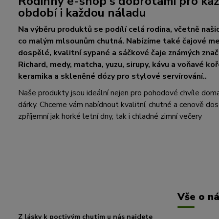
Rodinný e-shop s dobrotami pro kaž
období i každou náladu
Na výběru produktů se podílí celá rodina, včetně našic
co malým mlsounům chutná. Nabízíme také čajové med
dospělé, kvalitní sypané a sáčkové čaje známých zna
Richard, medy, matcha, yuzu, sirupy, kávu a voňavé koř
keramika a skleněné dózy pro stylové servírování..
Naše produkty jsou ideální nejen pro pohodové chvíle doma, a
dárky. Chceme vám nabídnout kvalitní, chutné a cenově dos
zpříjemní jak horké letní dny, tak i chladné zimní večery
Vše o n
Z lásky k poctivým chutím u nás najdete