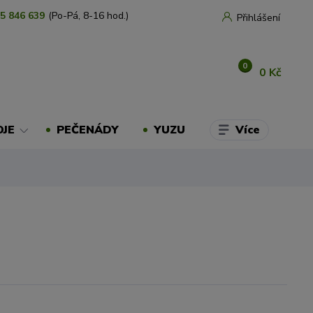
5 846 639
(Po-Pá, 8-16 hod.)
Přihlášení
0
0 Kč
Více
OJE
PEČENÁDY
YUZU