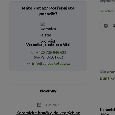
objemem 2
Máte dotaz? Potřebujete
skladem 
poradit?
Veronika je zde pro Vás!
+420 725 846 639
(Po-Pá, 8-16 hod.)
info@cajecokolady.cz
Novinky
23.05.2025
Keramick
Keramické hrníčky, do kterých se
490ml