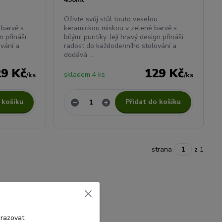
u
Oživte svůj stůl touto veselou
 barvě s
keramickou miskou v zelené barvě s
gn přináší
bílými puntíky. Její hravý design přináší
vání a
radost do každodenního stolování a
dodává ...
29 Kč
129 Kč
skladem 4 ks
/
ks
/
ks
 košíku
Přidat do košíku
strana
z 1
brazovat