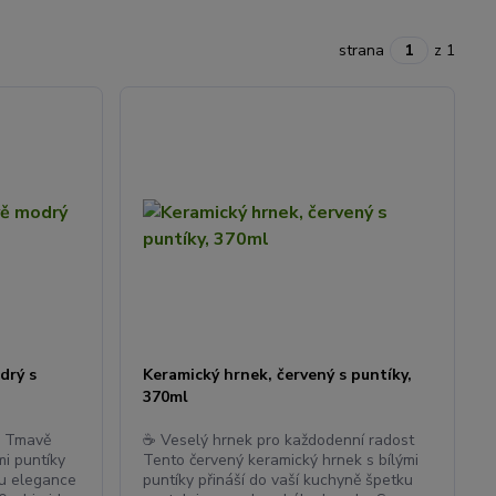
strana
z 1
drý s
Keramický hrnek, červený s puntíky,
370ml
u Tmavě
☕ Veselý hrnek pro každodenní radost
mi puntíky
Tento červený keramický hrnek s bílými
ku elegance
puntíky přináší do vaší kuchyně špetku