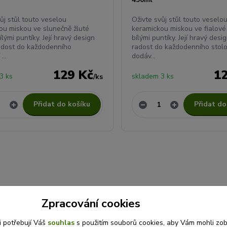
ůj stůl touto veselou
Oživte svůj stůl touto veselo
ou miskou ve slunečně žluté
keramickou miskou ve fialové
ílými puntíky. Její hravý design
bílými puntíky. Její hravý desi
radost do každodenního
radost do každodenního stolo
...
dodáv...
129 Kč
1
3 ks
skladem 3 ks
/
ks
Přidat do košíku
Přidat do
Zpracování cookies
i potřebují Váš
souhlas
s použitím souborů cookies, aby Vám mohli zo