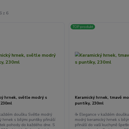
6 z 6
TOP produkt
ý hrnek, světle modrý s
Keramický hrnek, tmavě mo
 230ml
puntíky, 230ml
 každém doušku Světle modrý
☕ Elegance v každém doušk
 hrnek s bílými puntíky přináší
modrý keramický hrnek s bílý
tek pohody do každého dne. S
přináší do vaší kuchyně špet