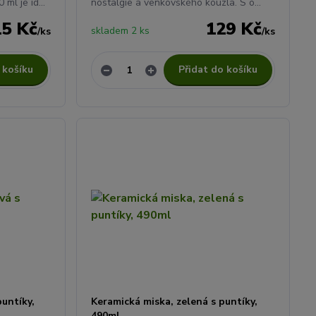
ml je id...
nostalgie a venkovského kouzla. S o...
15 Kč
129 Kč
skladem 2 ks
/
ks
/
ks
 košíku
Přidat do košíku
puntíky,
Keramická miska, zelená s puntíky,
490ml