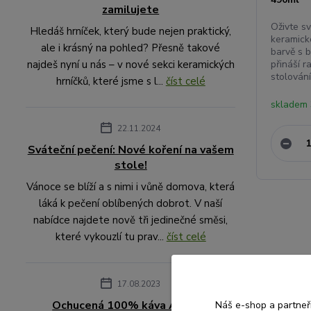
zamilujete
Oživte sv
Hledáš hrníček, který bude nejen praktický,
keramick
ale i krásný na pohled? Přesně takové
barvě s b
najdeš nyní u nás – v nové sekci keramických
přináší 
stolování 
hrníčků, které jsme s l...
číst celé
skladem 
22.11.2024
Sváteční pečení: Nové koření na vašem
stole!
Vánoce se blíží a s nimi i vůně domova, která
láká k pečení oblíbených dobrot. V naší
nabídce najdete nově tři jedinečné směsi,
které vykouzlí tu prav...
číst celé
17.08.2023
Ochucená 100% káva Arabica
Náš e-shop a partneř