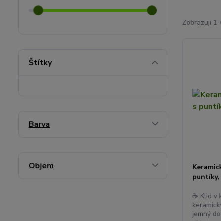
Zobrazuji 1-
Štítky
Barva
Objem
Keramick
puntíky,
☕ Klid v
keramický
jemný do