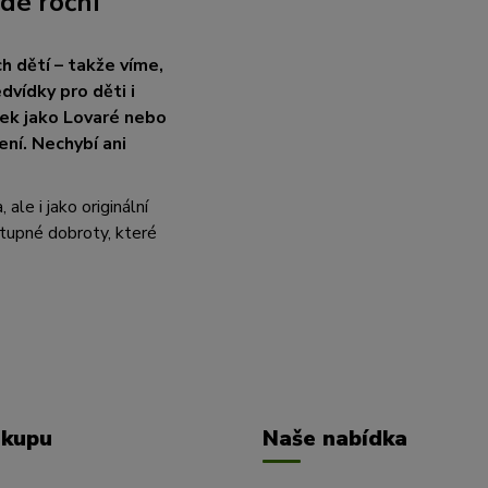
dé roční
h dětí – takže víme,
vídky pro děti i
ček jako Lovaré nebo
ení. Nechybí ani
le i jako originální
tupné dobroty, které
ákupu
Naše nabídka