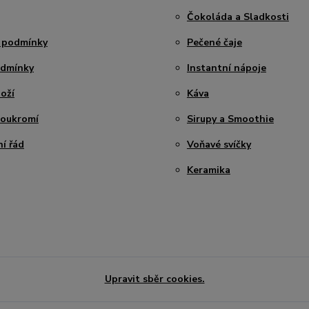
Čokoláda a Sladkosti
 podmínky
Pečené čaje
odmínky
Instantní nápoje
oží
Káva
soukromí
Sirupy a Smoothie
í řád
Voňavé svíčky
Keramika
Upravit sběr cookies.