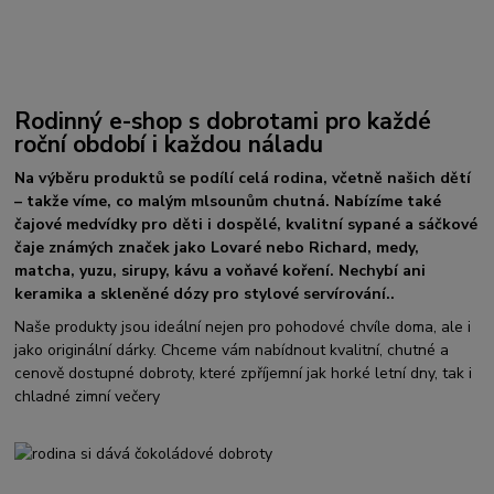
Rodinný e-shop s dobrotami pro každé
roční období i každou náladu
Na výběru produktů se podílí celá rodina, včetně našich dětí
– takže víme, co malým mlsounům chutná. Nabízíme také
čajové medvídky pro děti i dospělé, kvalitní sypané a sáčkové
čaje známých značek jako Lovaré nebo Richard, medy,
matcha, yuzu, sirupy, kávu a voňavé koření. Nechybí ani
keramika a skleněné dózy pro stylové servírování..
Naše produkty jsou ideální nejen pro pohodové chvíle doma, ale i
jako originální dárky. Chceme vám nabídnout kvalitní, chutné a
cenově dostupné dobroty, které zpříjemní jak horké letní dny, tak i
chladné zimní večery