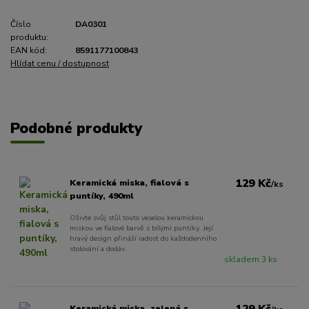
Číslo
DA0301
produktu:
EAN kód:
8591177100843
Hlídat cenu / dostupnost
Podobné produkty
129 Kč
Keramická miska, fialová s
/
ks
puntíky, 490ml
Oživte svůj stůl touto veselou keramickou
miskou ve fialové barvě s bílými puntíky. Její
hravý design přináší radost do každodenního
stolování a dodáv...
skladem 3 ks
129 Kč
Keramická miska, zelená s