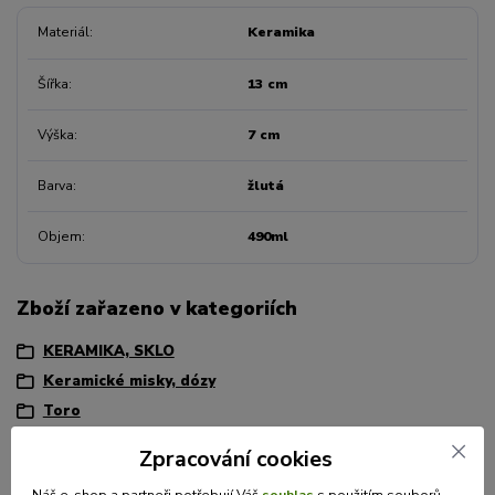
Materiál
Keramika
Šířka
13 cm
Výška
7 cm
Barva
žlutá
Objem
490ml
Zboží zařazeno v kategoriích
KERAMIKA, SKLO
Keramické misky, dózy
Toro
Zpracování cookies
Náš e-shop a partneři potřebují Váš
souhlas
s použitím souborů