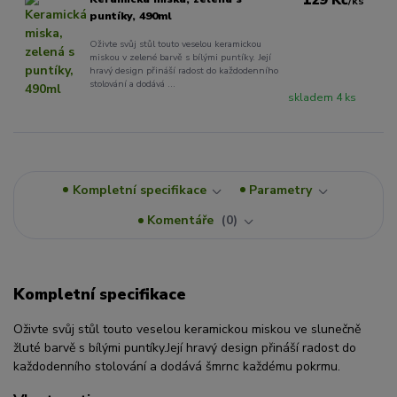
/
ks
puntíky, 490ml
Oživte svůj stůl touto veselou keramickou
miskou v zelené barvě s bílými puntíky. Její
hravý design přináší radost do každodenního
stolování a dodává ...
skladem 4 ks
Kompletní specifikace
Parametry
Komentáře
0
Kompletní specifikace
Oživte svůj stůl touto veselou keramickou miskou ve slunečně
žluté barvě s bílými puntíky.
Její hravý design přináší radost do
každodenního stolování a dodává šmrnc každému pokrmu.