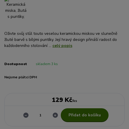
Oživte svůj stůl touto veselou keramickou miskou ve slunečně
žluté barvě s bílými puntíky. Její hravý design přináší radost do
každodenního stolování ...
celý popis
Dostupnost
skladem 3 ks
Nejsme plátci DPH
129 Kč
/
ks
Přidat do košíku