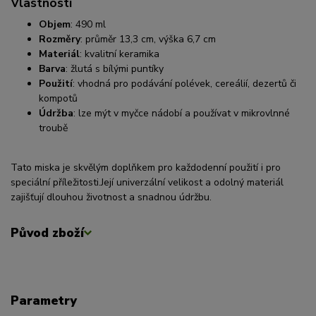
Vlastnosti
Objem
:
490 ml
Rozměry
:
průměr 13,3 cm, výška 6,7 cm
Materiál
:
kvalitní keramika
Barva
:
žlutá s bílými puntíky
Použití
:
vhodná pro podávání polévek, cereálií, dezertů či
kompotů
Údržba
:
lze mýt v myčce nádobí a používat v mikrovlnné
troubě
Tato miska je skvělým doplňkem pro každodenní použití i pro
speciální příležitosti.
Její univerzální velikost a odolný materiál
zajišťují dlouhou životnost a snadnou údržbu.
Původ zboží
Parametry