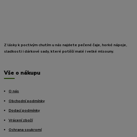
Z lásky k poctivým chutím u nás najdete pečené čaje, horké nápoje,
sladkosti i dárkové sady, které potěší malé i velké mlsouny.
Vše o nákupu
O nás
Obchodní podmínky
Dodací podmínky
Vrácení zboží
Ochrana soukromí