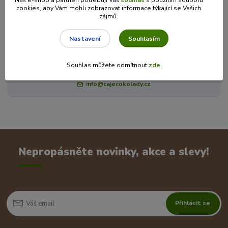
Máte dotaz? Potřebujete poradit?
cookies, aby Vám mohli zobrazovat informace týkající se Vašich
zájmů.
Souhlasím
Nastavení
Veronika je zde pro Vás!
Souhlas můžete odmítnout
zde
.
+420 725 846 639
(Po-Pá, 8-16 hod.)
info@cajecokolady.cz
Nepropásněte novinky, akce a slevy!
Přihlásit se