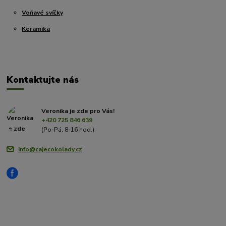
Voňavé svíčky
Keramika
Kontaktujte nás
Veronika je zde pro Vás!
+420 725 846 639
(Po-Pá, 8-16 hod.)
info@cajecokolady.cz