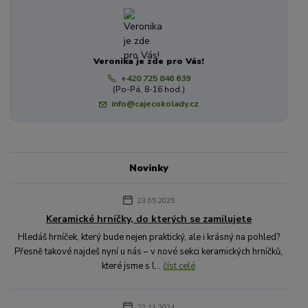
Veronika je zde pro Vás!
+420 725 846 639
(Po-Pá, 8-16 hod.)
info@cajecokolady.cz
Novinky
23.05.2025
Keramické hrníčky, do kterých se zamilujete
Hledáš hrníček, který bude nejen praktický, ale i krásný na pohled?
Přesně takové najdeš nyní u nás – v nové sekci keramických hrníčků,
které jsme s l...
číst celé
22.11.2024