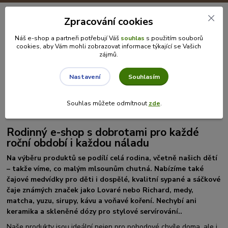
Zpracování cookies
Náš e-shop a partneři potřebují Váš
souhlas
s použitím souborů
cookies, aby Vám mohli zobrazovat informace týkající se Vašich
zájmů.
Souhlasím
Nastavení
Souhlas můžete odmítnout
zde
.
Rodinný e-shop s dobrotami pro každé
roční období i každou náladu
Na výběru produktů se podílí celá rodina, včetně našich dětí
– takže víme, co malým mlsounům chutná. Nabízíme také
čajové medvídky pro děti i dospělé, kvalitní sypané a sáčkové
čaje známých značek jako Lovaré nebo Richard, medy,
matcha, yuzu, sirupy, kávu a voňavé koření. Nechybí ani
keramika a skleněné dózy pro stylové servírování..
Naše produkty jsou ideální nejen pro pohodové chvíle doma, ale i