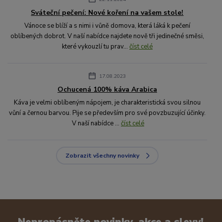
Sváteční pečení: Nové koření na vašem stole!
Vánoce se blíží a s nimi i vůně domova, která láká k pečení
oblíbených dobrot. V naší nabídce najdete nově tři jedinečné směsi,
které vykouzlí tu prav...
číst celé
17.08.2023
Ochucená 100% káva Arabica
Káva je velmi oblíbeným nápojem, je charakteristická svou silnou
vůní a černou barvou. Pije se především pro své povzbuzující účinky.
V naší nabídce ...
číst celé
Zobrazit všechny novinky
Nepropásněte novinky, akce a slevy!