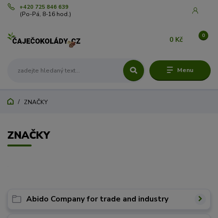
+420 725 846 639
(Po-Pá, 8-16 hod.)
0
0 Kč
Menu
ZNAČKY
ZNAČKY
.
Abido Company for trade and industry