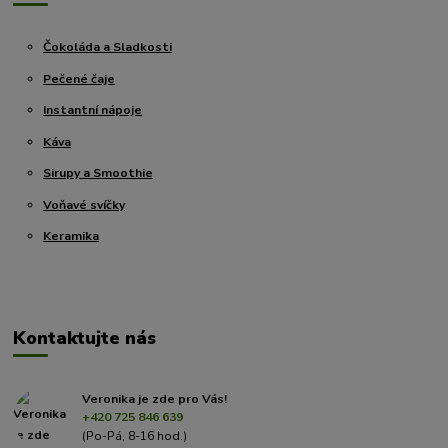
Čokoláda a Sladkosti
Pečené čaje
Instantní nápoje
Káva
Sirupy a Smoothie
Voňavé svíčky
Keramika
Kontaktujte nás
Veronika je zde pro Vás!
+420 725 846 639
(Po-Pá, 8-16 hod.)