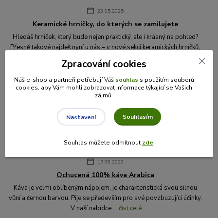
23.05.2025
Keramické hrníčky, do kterých se zamilujete
Hledáš hrníček, který bude nejen praktický, ale i krásný na pohled?
Přesně takové najdeš nyní u nás – v nové sekci keramických hrníčků,
které jsme s l...
číst celé
Zpracování cookies
Náš e-shop a partneři potřebují Váš
souhlas
s použitím souborů
22.11.2024
cookies, aby Vám mohli zobrazovat informace týkající se Vašich
zájmů.
Sváteční pečení: Nové koření na vašem stole!
Vánoce se blíží a s nimi i vůně domova, která láká k pečení
Souhlasím
Nastavení
oblíbených dobrot. V naší nabídce najdete nově tři jedinečné směsi,
které vykouzlí tu prav...
číst celé
Souhlas můžete odmítnout
zde
.
17.08.2023
Ochucená 100% káva Arabica
Káva je velmi oblíbeným nápojem, je charakteristická svou silnou
vůní a černou barvou. Pije se především pro své povzbuzující účinky.
V naší nabídce ...
číst celé