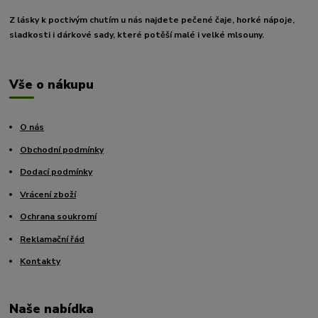
Z lásky k poctivým chutím u nás najdete pečené čaje, horké nápoje,
sladkosti i dárkové sady, které potěší malé i velké mlsouny.
Vše o nákupu
O nás
Obchodní podmínky
Dodací podmínky
Vrácení zboží
Ochrana soukromí
Reklamační řád
Kontakty
Naše nabídka