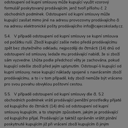
odstoupení od kupní smlouvy může kupující využit vzorový
formulář poskytovaný prodávajícím, jenž tvoří přílohu č. 2
obchodních podmínek. Odstoupení od kupní smlouvy může
kupující zasílat mimo jiné na adresu provozovny prodávajícího či
na adresu elektronické pošty prodávajícího info@cajecokolady.cz.
5.4. V případě odstoupení od kupní smlouvy se kupní smlouva
od počátku ruší. Zboží kupující zašle nebo předá prodávajícímu
zpět bez zbytečného odkladu, nejpozději do čtrnácti (14) dnů od
odstoupení od smlouvy, ledaže mu prodávající nabídl, že si zboží
sám vyzvedne. Lhůta podle předchozí věty je zachována, pokud
kupující odešle zboží před jejím uplynutím. Odstoupí-li kupující od
kupní smlouvy, nese kupující náklady spojené s navrácením zboží
prodávajícímu, a to i v tom případě, kdy zboží nemůže být vráceno
pro svou povahu obvyklou poštovní cestou.
5.5. V případě odstoupení od kupní smlouvy dle čl. 5.2
obchodních podmínek vrátí prodávající peněžní prostředky přijaté
od kupujícího do čtrnácti (14) dnů od odstoupení od kupní
smlouvy kupujícím, a to stejným způsobem, jakým je prodávající
od kupujícího přijal. Prodávající je taktéž oprávněn vrátit plnění
poskytnuté kupujícím již při vrácení zboží kupujícím či jiným