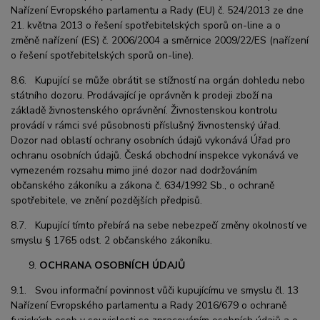
Nařízení Evropského parlamentu a Rady (EU) č. 524/2013 ze dne
21. května 2013 o řešení spotřebitelských sporů on-line a o
změně nařízení (ES) č. 2006/2004 a směrnice 2009/22/ES (nařízení
o řešení spotřebitelských sporů on-line).
8.6. Kupující se může obrátit se stížností na orgán dohledu nebo
státního dozoru. Prodávající je oprávněn k prodeji zboží na
základě živnostenského oprávnění. Živnostenskou kontrolu
provádí v rámci své působnosti příslušný živnostenský úřad.
Dozor nad oblastí ochrany osobních údajů vykonává Úřad pro
ochranu osobních údajů. Česká obchodní inspekce vykonává ve
vymezeném rozsahu mimo jiné dozor nad dodržováním
občanského zákoníku a zákona č. 634/1992 Sb., o ochraně
spotřebitele, ve znění pozdějších předpisů.
8.7. Kupující tímto přebírá na sebe nebezpečí změny okolností ve
smyslu § 1765 odst. 2 občanského zákoníku.
OCHRANA OSOBNÍCH ÚDAJŮ
9.1. Svou informační povinnost vůči kupujícímu ve smyslu čl. 13
Nařízení Evropského parlamentu a Rady 2016/679 o ochraně