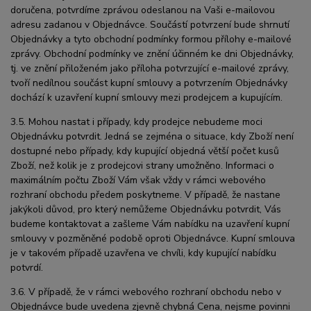
doručena, potvrdíme zprávou odeslanou na Vaši e-mailovou
adresu zadanou v Objednávce. Součástí potvrzení bude shrnutí
Objednávky a tyto obchodní podmínky formou přílohy e-mailové
zprávy. Obchodní podmínky ve znění účinném ke dni Objednávky,
tj. ve znění přiloženém jako příloha potvrzující e-mailové zprávy,
tvoří nedílnou součást kupní smlouvy a potvrzením Objednávky
dochází k uzavření kupní smlouvy mezi prodejcem a kupujícím.
3.5. Mohou nastat i případy, kdy prodejce nebudeme moci
Objednávku potvrdit. Jedná se zejména o situace, kdy Zboží není
dostupné nebo případy, kdy kupující objedná větší počet kusů
Zboží, než kolik je z prodejcovi strany umožněno. Informaci o
maximálním počtu Zboží Vám však vždy v rámci webového
rozhraní obchodu předem poskytneme. V případě, že nastane
jakýkoli důvod, pro který nemůžeme Objednávku potvrdit, Vás
budeme kontaktovat a zašleme Vám nabídku na uzavření kupní
smlouvy v pozměněné podobě oproti Objednávce. Kupní smlouva
je v takovém případě uzavřena ve chvíli, kdy kupující nabídku
potvrdí.
3.6. V případě, že v rámci webového rozhraní obchodu nebo v
Objednávce bude uvedena zjevně chybná Cena, nejsme povinni