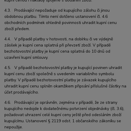
kupní cenou i náklady spojené s dodáním zboží.
4.3. Prodávající nepožaduje od kupujícího zálohu či jinou
obdobnou platbu. Tímto není dotčeno ustanovení čl. 4.6
obchodních podmínek ohledně povinnosti uhradit kupní cenu
zboží předem.
4.4. V případě platby v hotovosti, na dobírku či ve výdejně
zásilek je kupní cena splatná při převzetí zboží. V případě
bezhotovostní platby je kupní cena splatná do 10 dnů od
uzavření kupní smlouvy.
4.5. V případě bezhotovostní platby je kupující povinen uhradit
kupní cenu zboží společně s uvedením variabilního symbolu
platby. V případě bezhotovostní platby je závazek kupujícího
uhradit kupní cenu splněn okamžikem připsání příslušné částky na
účet prodávajícího.
4.6. Prodávající je oprávněn, zejména v případě, že ze strany
kupujícího nedojde k dodatečnému potvrzení objednávky (čl. 3.6),
požadovat uhrazení celé kupní ceny ještě před odesláním zboží
kupujícímu. Ustanovení § 2119 odst. 1 občanského zákoníku se
nepoužije.