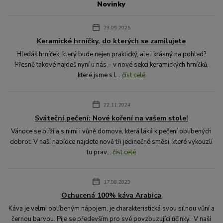
Novinky
23.05.2025
Keramické hrníčky, do kterých se zamilujete
Hledáš hrníček, který bude nejen praktický, ale i krásný na pohled?
Přesně takové najdeš nyní u nás – v nové sekci keramických hrníčků,
které jsme s l...
číst celé
22.11.2024
Sváteční pečení: Nové koření na vašem stole!
Vánoce se blíží a s nimi i vůně domova, která láká k pečení oblíbených
dobrot. V naší nabídce najdete nově tři jedinečné směsi, které vykouzlí
tu prav...
číst celé
17.08.2023
Ochucená 100% káva Arabica
Káva je velmi oblíbeným nápojem, je charakteristická svou silnou vůní a
černou barvou. Pije se především pro své povzbuzující účinky. V naší