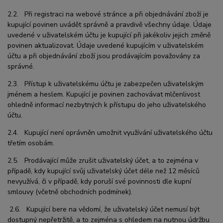
2.2. Při registraci na webové stránce a při objednávání zboží je
kupující povinen uvádět správně a pravdivě všechny údaje. Údaje
uvedené v uživatelském účtu je kupující při jakékoliv jejich změně
povinen aktualizovat. Údaje uvedené kupujícím v uživatelském
účtu a při objednávání zboží jsou prodávajícím považovány za
správné.
2.3. Přístup k uživatelskému účtu je zabezpečen uživatelským
jménem a heslem. Kupující je povinen zachovávat mlčenlivost
ohledně informací nezbytných k přístupu do jeho uživatelského
účtu.
2.4. Kupující není oprávněn umožnit využívání uživatelského účtu
třetím osobám.
2.5. Prodávající může zrušit uživatelský účet, a to zejména v
případě, kdy kupující svůj uživatelský účet déle než 12 měsíců
nevyužívá, či v případě, kdy poruší své povinnosti dle kupní
smlouvy (včetně obchodních podmínek).
2.6. Kupující bere na vědomí, že uživatelský účet nemusí být
dostupný nepřetržitě, a to zejména s ohledem na nutnou údržbu