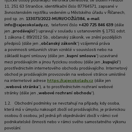
fyzické osoby podnikající Veronika Benešová, se sídlem Předboř
11, 251 63 Strančice, identifikační číslo 87764571, zapsané v
živnostenském rejstříku vedeném u Městského úřadu v Říčanech,
pod sp. zn.
133073/2022-MURI/OOŽÚ/384, e-mail
info@cajecokolady.cz,
telefonní číslo
+420 725 846 639
(dále
jen „
prodávající
“) upravují v souladu s ustanovením § 1751 odst.
1 zákona č. 89/2012 Sb., občanský zákoník, ve znění pozdějších
předpisů (dále jen „
občanský zákoník
“) vzájemná práva
a povinnosti smluvních stran vzniklé v souvislosti nebo na
základě kupní smlouvy (dále jen „
kupní smlouva
“) uzavírané
mezi prodávajícím a jinou fyzickou osobou (dále jen „
kupující
“)
prostřednictvím internetového obchodu prodávajícího. Internetový
obchod je prodávajícím provozován na webové stránce umístěné
na internetové adrese
https://cajecokolady.cz
(dále jen
„
webová stránka
“), a to prostřednictvím rozhraní webové
stránky (dále jen „
webové rozhraní obchodu
“).
1.2. Obchodní podmínky se nevztahují na případy, kdy osoba,
která má v úmyslu nakoupit zboží od prodávajícího, je právnickou
osobou či osobou, jež jedná při objednávání zboží v rámci své
podnikatelské činnosti nebo v rámci svého samostatného výkonu
povolání.