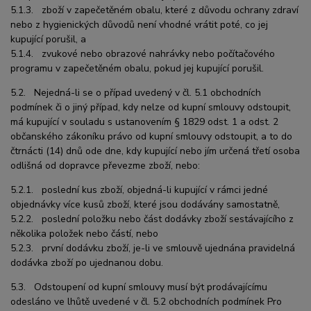
5.1.3. zboží v zapečetěném obalu, které z důvodu ochrany zdraví
nebo z hygienických důvodů není vhodné vrátit poté, co jej
kupující porušil, a
5.1.4. zvukové nebo obrazové nahrávky nebo počítačového
programu v zapečetěném obalu, pokud jej kupující porušil.
5.2. Nejedná-li se o případ uvedený v čl. 5.1 obchodních
podmínek či o jiný případ, kdy nelze od kupní smlouvy odstoupit,
má kupující v souladu s ustanovením § 1829 odst. 1 a odst. 2
občanského zákoníku právo od kupní smlouvy odstoupit, a to do
čtrnácti (14) dnů ode dne, kdy kupující nebo jím určená třetí osoba
odlišná od dopravce převezme zboží, nebo:
5.2.1. poslední kus zboží, objedná-li kupující v rámci jedné
objednávky více kusů zboží, které jsou dodávány samostatně,
5.2.2. poslední položku nebo část dodávky zboží sestávajícího z
několika položek nebo částí, nebo
5.2.3. první dodávku zboží, je-li ve smlouvě ujednána pravidelná
dodávka zboží po ujednanou dobu.
5.3. Odstoupení od kupní smlouvy musí být prodávajícímu
odesláno ve lhůtě uvedené v čl. 5.2 obchodních podmínek Pro