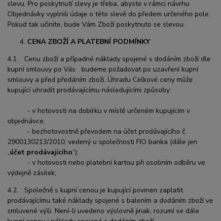
slevu. Pro poskytnutí slevy je třeba, abyste v rámci návrhu
Objednávky vyplnili údaje o této slevě do předem určeného pole.
Pokud tak učiníte, bude Vám Zboží poskytnuto se slevou.
CENA ZBOŽÍ A PLATEBNÍ PODMÍNKY
4.1. Cenu zboží a případné náklady spojené s dodáním zboží dle
kupní smlouvy po Vás budeme požadovat po uzavření kupní
smlouvy a před předáním zboží. Úhradu Celkové ceny může
kupující uhradit prodávajícímu následujícími způsoby:
- v hotovosti na dobírku v místě určeném kupujícím v
objednávce;
- bezhotovostně převodem na účet prodávajícího č.
2900130213/2010, vedený u společnosti FIO banka (dále jen
„
účet prodávajícího
“);
- v hotovosti nebo platební kartou při osobním odběru ve
výdejně zásilek;
4.2. Společně s kupní cenou je kupující povinen zaplatit
prodávajícímu také náklady spojené s balením a dodáním zboží ve
smluvené výši. Není-li uvedeno výslovně jinak, rozumí se dále