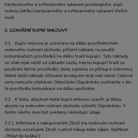
hardwarového a softwarového vybavení prodávajícího, popř.
nutnou údržbu hardwarového a softwarového vybavení třetích
osob.
3. UZAVŘENÍ KUPNÍ SMLOUVY
3.1. Kupní smlouva je uzavírána na dálku prostřednictvím
webového rozhraní obchodu, přičemž náklady na použití
komunikačních prostředků na dálku hradí kupující. Tyto náklady
se však nijak neliší od základní sazby, kterou kupující hradí za
používání těchto prostředků (tedy zejména za přístup k internetu),
žádné další náklady účtované prodejcem tedy nad rámec Celkové
ceny nemusíte očekávat. Odesláním Objednávky souhlasíte s tím,
že prostředky komunikace na dálku využíváme.
3.2. K tomu, abychom mohli kupní smlouvu uzavřít, je třeba,
abyste na webovém rozhraní obchodu vytvořili Objednávku. V
tomto návrhu musí být uvedeny následující údaje:
3.2.1. Informace o nakupovaném Zboží (na webovém rozhraní
obchodu označujete Zboží, o jehož nákup máte zájem, tlačítkem
„Přidat do košíku“);