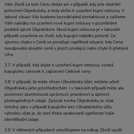
Vám Zboží za tuto Cenu dodat ani v případě, kdy jste obdrželi
potvrzení Objednávky, a tedy došlo k uzavření kupní smlouvy. V
takové situaci Vás budeme bezodkladně kontaktovat a zašleme
Vám nabídku na uzavření nové kupní smlouvy v pozměněné
podobě oproti Objednávce. Nová kupní smlouva je v takovém
případě uzavřena ve chvíli, kdy kupující nabídku potvrdí. Za
zjevnou chybu v Ceně se považuje například situace, kdy Cena
neodpovídá obvyklé ceně u jiných prodejců nebo chybí či přebývá
cifra.
3.7. V případě, kdy dojde k uzavření kupní smlouvy, vzniká
kupujícímu závazek k zaplacení Celkové ceny.
3.8. V případě, že máte zřízen Uživatelský účet, můžete učinit
Objednávku jeho prostřednictvím. I v takovém případě máte ale
povinnost zkontrolovat správnost, pravdivost a úplnost
předvyplněných údajů. Způsob tvorby Objednávky je však
totožný, jako v případě kupujícího bez Uživatelského účtu,
výhodou však je, že není třeba opakovaně vyplňovat Vaše
identifikační údaje.
3.9. V některých případech umožňujeme na nákup Zboží využít