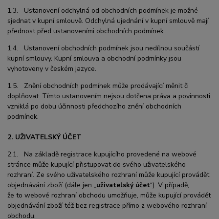
1.3. Ustanovení odchylná od obchodních podmínek je možné
sjednat v kupní smlouvě. Odchylná ujednání v kupní smlouvě mají
přednost před ustanoveními obchodních podmínek.
1.4. Ustanovení obchodních podmínek jsou nedílnou součástí
kupní smlouvy. Kupní smlouva a obchodní podmínky jsou
vyhotoveny v českém jazyce.
1.5. Znění obchodních podmínek může prodávající měnit či
doplňovat. Tímto ustanovením nejsou dotčena práva a povinnosti
vzniklá po dobu účinnosti předchozího znění obchodních
podmínek.
2. UŽIVATELSKÝ ÚČET
2.1. Na základě registrace kupujícího provedené na webové
stránce může kupující přistupovat do svého uživatelského
rozhraní. Ze svého uživatelského rozhraní může kupující provádět
objednávání zboží (dále jen „
uživatelský účet
“). V případě,
že to webové rozhraní obchodu umožňuje, může kupující provádět
objednávání zboží též bez registrace přímo z webového rozhraní
obchodu.