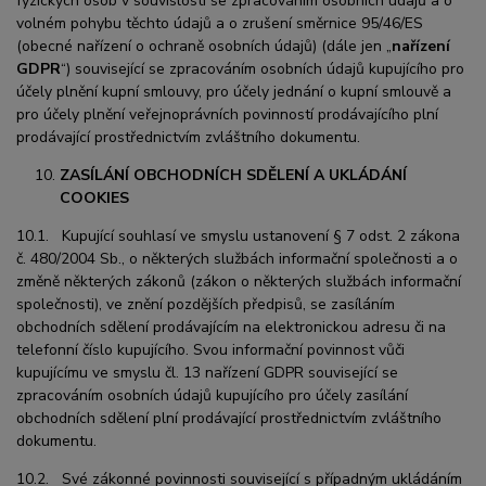
fyzických osob v souvislosti se zpracováním osobních údajů a o
volném pohybu těchto údajů a o zrušení směrnice 95/46/ES
(obecné nařízení o ochraně osobních údajů) (dále jen „
nařízení
GDPR
“) související se zpracováním osobních údajů kupujícího pro
účely plnění kupní smlouvy, pro účely jednání o kupní smlouvě a
pro účely plnění veřejnoprávních povinností prodávajícího plní
prodávající prostřednictvím zvláštního dokumentu.
ZASÍLÁNÍ OBCHODNÍCH SDĚLENÍ A UKLÁDÁNÍ
COOKIES
10.1. Kupující souhlasí ve smyslu ustanovení § 7 odst. 2 zákona
č. 480/2004 Sb., o některých službách informační společnosti a o
změně některých zákonů (zákon o některých službách informační
společnosti), ve znění pozdějších předpisů, se zasíláním
obchodních sdělení prodávajícím na elektronickou adresu či na
telefonní číslo kupujícího. Svou informační povinnost vůči
kupujícímu ve smyslu čl. 13 nařízení GDPR související se
zpracováním osobních údajů kupujícího pro účely zasílání
obchodních sdělení plní prodávající prostřednictvím zvláštního
dokumentu.
10.2. Své zákonné povinnosti související s případným ukládáním