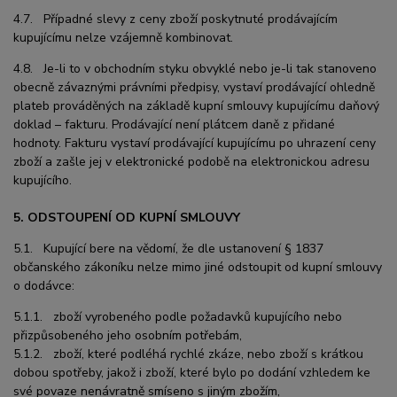
4.7. Případné slevy z ceny zboží poskytnuté prodávajícím
kupujícímu nelze vzájemně kombinovat.
4.8. Je-li to v obchodním styku obvyklé nebo je-li tak stanoveno
obecně závaznými právními předpisy, vystaví prodávající ohledně
plateb prováděných na základě kupní smlouvy kupujícímu daňový
doklad – fakturu. Prodávající není plátcem daně z přidané
hodnoty. Fakturu vystaví prodávající kupujícímu po uhrazení ceny
zboží a zašle jej v elektronické podobě na elektronickou adresu
kupujícího.
5. ODSTOUPENÍ OD KUPNÍ SMLOUVY
5.1. Kupující bere na vědomí, že dle ustanovení § 1837
občanského zákoníku nelze mimo jiné odstoupit od kupní smlouvy
o dodávce:
5.1.1. zboží vyrobeného podle požadavků kupujícího nebo
přizpůsobeného jeho osobním potřebám,
5.1.2. zboží, které podléhá rychlé zkáze, nebo zboží s krátkou
dobou spotřeby, jakož i zboží, které bylo po dodání vzhledem ke
své povaze nenávratně smíseno s jiným zbožím,