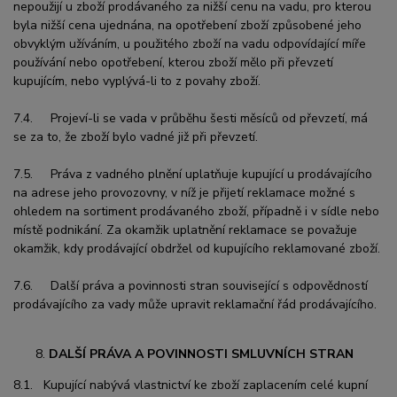
nepoužijí u zboží prodávaného za nižší cenu na vadu, pro kterou
byla nižší cena ujednána, na opotřebení zboží způsobené jeho
obvyklým užíváním, u použitého zboží na vadu odpovídající míře
používání nebo opotřebení, kterou zboží mělo při převzetí
kupujícím, nebo vyplývá-li to z povahy zboží.
7.4. Projeví-li se vada v průběhu šesti měsíců od převzetí, má
se za to, že zboží bylo vadné již při převzetí.
7.5. Práva z vadného plnění uplatňuje kupující u prodávajícího
na adrese jeho provozovny, v níž je přijetí reklamace možné s
ohledem na sortiment prodávaného zboží, případně i v sídle nebo
místě podnikání. Za okamžik uplatnění reklamace se považuje
okamžik, kdy prodávající obdržel od kupujícího reklamované zboží.
7.6. Další práva a povinnosti stran související s odpovědností
prodávajícího za vady může upravit reklamační řád prodávajícího.
DALŠÍ PRÁVA A POVINNOSTI SMLUVNÍCH STRAN
8.1. Kupující nabývá vlastnictví ke zboží zaplacením celé kupní