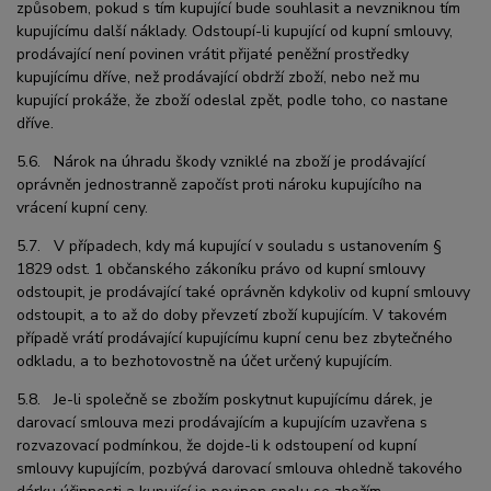
způsobem, pokud s tím kupující bude souhlasit a nevzniknou tím
kupujícímu další náklady. Odstoupí-li kupující od kupní smlouvy,
prodávající není povinen vrátit přijaté peněžní prostředky
kupujícímu dříve, než prodávající obdrží zboží, nebo než mu
kupující prokáže, že zboží odeslal zpět, podle toho, co nastane
dříve.
5.6. Nárok na úhradu škody vzniklé na zboží je prodávající
oprávněn jednostranně započíst proti nároku kupujícího na
vrácení kupní ceny.
5.7. V případech, kdy má kupující v souladu s ustanovením §
1829 odst. 1 občanského zákoníku právo od kupní smlouvy
odstoupit, je prodávající také oprávněn kdykoliv od kupní smlouvy
odstoupit, a to až do doby převzetí zboží kupujícím. V takovém
případě vrátí prodávající kupujícímu kupní cenu bez zbytečného
odkladu, a to bezhotovostně na účet určený kupujícím.
5.8. Je-li společně se zbožím poskytnut kupujícímu dárek, je
darovací smlouva mezi prodávajícím a kupujícím uzavřena s
rozvazovací podmínkou, že dojde-li k odstoupení od kupní
smlouvy kupujícím, pozbývá darovací smlouva ohledně takového