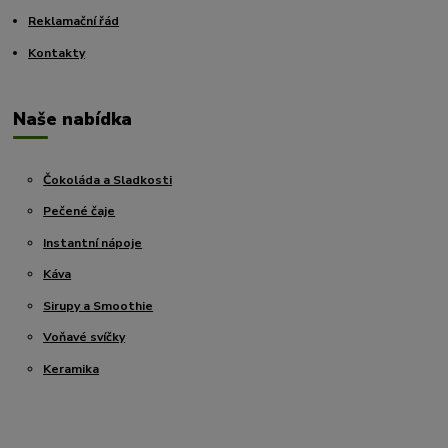
Reklamační řád
Kontakty
Naše nabídka
Čokoláda a Sladkosti
Pečené čaje
Instantní nápoje
Káva
Sirupy a Smoothie
Voňavé svíčky
Keramika