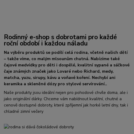
Rodinný e-shop s dobrotami pro každé
roční období i každou náladu
Na výběru produktů se podílí celá rodina, včetně našich dětí
– takže víme, co malým mlsounům chutná. Nabízíme také
čajové medvídky pro děti i dospělé, kvalitní sypané a sáčkové
čaje známých značek jako Lovaré nebo Richard, medy,
matcha, yuzu, sirupy, kávu a voňavé koření. Nechybí ani
keramika a skleněné dózy pro stylové servírování..
Naše produkty jsou ideální nejen pro pohodové chvíle doma, ale i
jako originální dárky. Chceme vám nabídnout kvalitní, chutné a
cenově dostupné dobroty, které zpříjemní jak horké letní dny, tak i
chladné zimní večery