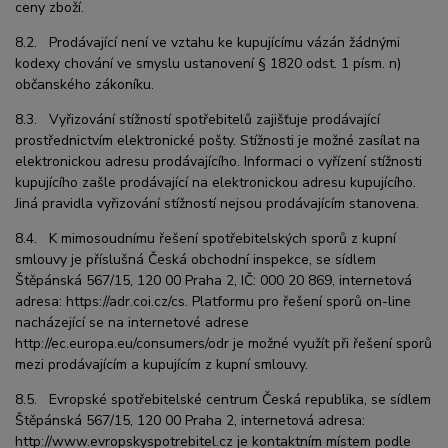
ceny zboží.
8.2. Prodávající není ve vztahu ke kupujícímu vázán žádnými
kodexy chování ve smyslu ustanovení § 1820 odst. 1 písm. n)
občanského zákoníku.
8.3. Vyřizování stížností spotřebitelů zajišťuje prodávající
prostřednictvím elektronické pošty. Stížnosti je možné zasílat na
elektronickou adresu prodávajícího. Informaci o vyřízení stížnosti
kupujícího zašle prodávající na elektronickou adresu kupujícího.
Jiná pravidla vyřizování stížností nejsou prodávajícím stanovena.
8.4. K mimosoudnímu řešení spotřebitelských sporů z kupní
smlouvy je příslušná Česká obchodní inspekce, se sídlem
Štěpánská 567/15, 120 00 Praha 2, IČ: 000 20 869, internetová
adresa: https://adr.coi.cz/cs. Platformu pro řešení sporů on-line
nacházející se na internetové adrese
http://ec.europa.eu/consumers/odr je možné využít při řešení sporů
mezi prodávajícím a kupujícím z kupní smlouvy.
8.5. Evropské spotřebitelské centrum Česká republika, se sídlem
Štěpánská 567/15, 120 00 Praha 2, internetová adresa:
http://www.evropskyspotrebitel.cz je kontaktním místem podle