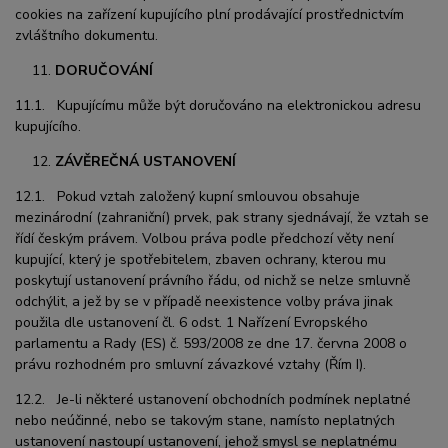
cookies na zařízení kupujícího plní prodávající prostřednictvím
zvláštního dokumentu.
DORUČOVÁNÍ
11.1. Kupujícímu může být doručováno na elektronickou adresu
kupujícího.
ZÁVĚREČNÁ USTANOVENÍ
12.1. Pokud vztah založený kupní smlouvou obsahuje
mezinárodní (zahraniční) prvek, pak strany sjednávají, že vztah se
řídí českým právem. Volbou práva podle předchozí věty není
kupující, který je spotřebitelem, zbaven ochrany, kterou mu
poskytují ustanovení právního řádu, od nichž se nelze smluvně
odchýlit, a jež by se v případě neexistence volby práva jinak
použila dle ustanovení čl. 6 odst. 1 Nařízení Evropského
parlamentu a Rady (ES) č. 593/2008 ze dne 17. června 2008 o
právu rozhodném pro smluvní závazkové vztahy (Řím I).
12.2. Je-li některé ustanovení obchodních podmínek neplatné
nebo neúčinné, nebo se takovým stane, namísto neplatných
ustanovení nastoupí ustanovení, jehož smysl se neplatnému