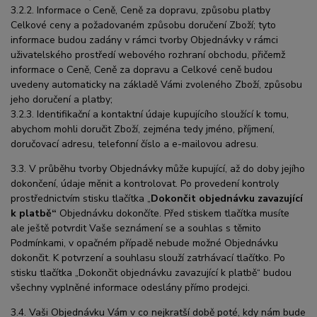
3.2.2. Informace o Ceně, Ceně za dopravu, způsobu platby
Celkové ceny a požadovaném způsobu doručení Zboží; tyto
informace budou zadány v rámci tvorby Objednávky v rámci
uživatelského prostředí webového rozhraní obchodu, přičemž
informace o Ceně, Ceně za dopravu a Celkové ceně budou
uvedeny automaticky na základě Vámi zvoleného Zboží, způsobu
jeho doručení a platby;
3.2.3. Identifikační a kontaktní údaje kupujícího sloužící k tomu,
abychom mohli doručit Zboží, zejména tedy jméno, příjmení,
doručovací adresu, telefonní číslo a e-mailovou adresu.
3.3. V průběhu tvorby Objednávky může kupující, až do doby jejího
dokončení, údaje měnit a kontrolovat. Po provedení kontroly
prostřednictvím stisku tlačítka „
Dokončit objednávku zavazující
k platbě“
Objednávku dokončíte. Před stiskem tlačítka musíte
ale ještě potvrdit Vaše seznámení se a souhlas s těmito
Podmínkami, v opačném případě nebude možné Objednávku
dokončit. K potvrzení a souhlasu slouží zatrhávací tlačítko. Po
stisku tlačítka „Dokončit objednávku zavazující k platbě“ budou
všechny vyplněné informace odeslány přímo prodejci.
3.4. Vaši Objednávku Vám v co nejkratší době poté, kdy nám bude