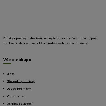
Z lásky k poctivým chutím u nás najdete pečené čaje, horké nápoje,
sladkosti i dárkové sady, které potěší malé i velké mlsouny.
Vše o nákupu
O nás
Obchodní podmínky
Dodací podmínky
Vrácení zboží
Ochrana soukromí