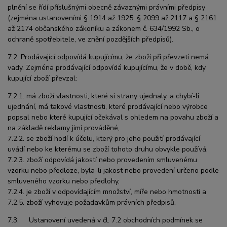
plnění se řídí příslušnými obecně závaznými právními předpisy
(zejména ustanoveními § 1914 až 1925, § 2099 až 2117 a § 2161
až 2174 občanského zákoníku a zákonem č. 634/1992 Sb., o
ochraně spotřebitele, ve znění pozdějších předpisů).
7.2. Prodávající odpovídá kupujícímu, že zboží při převzetí nemá
vady. Zejména prodávající odpovídá kupujícímu, že v době, kdy
kupující zboží převzal:
7.2.1. má zboží vlastnosti, které si strany ujednaly, a chybí-li
ujednání, má takové vlastnosti, které prodávající nebo výrobce
popsal nebo které kupující očekával s ohledem na povahu zboží a
na základě reklamy jimi prováděné,
7.2.2. se zboží hodí k účelu, který pro jeho použití prodávající
uvádí nebo ke kterému se zboží tohoto druhu obvykle používá,
7.2.3. zboží odpovídá jakostí nebo provedením smluvenému
vzorku nebo předloze, byla-li jakost nebo provedení určeno podle
smluveného vzorku nebo předlohy,
7.2.4. je zboží v odpovídajícím množství, míře nebo hmotnosti a
7.2.5. zboží vyhovuje požadavkům právních předpisů.
7.3. Ustanovení uvedená v čl. 7.2 obchodních podmínek se