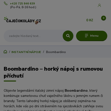
+420 725 846 639
(Po-Pá, 8-16 hod.)
0
0 Kč
Menu
INSTANTNÍ NÁPOJE
Boombardino
Boombardino – horký nápoj s rumovou
příchutí
Objevte legendární italský zimní nápoj
Boombardino
, který
kombinuje sametovou chuť vaječného likéru s jemným rumem či
brandy. Tento lahodný horký nápoj je oblíbený zejména na
horách, kde vás po dni stráveném na sjezdovkách zahřeje svou