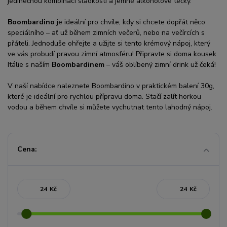
jedinečnou kombinací sladkosti a jemné alkoholové tečky.
Boombardino
je ideální pro chvíle, kdy si chcete dopřát něco
speciálního – ať už během zimních večerů, nebo na večírcích s
přáteli. Jednoduše ohřejte a užijte si tento krémový nápoj, který
ve vás probudí pravou zimní atmosféru! Připravte si doma kousek
Itálie s naším
Boombardinem
– váš oblíbený zimní drink už čeká!
V naší nabídce naleznete Boombardino v praktickém balení 30g,
které je ideální pro rychlou přípravu doma. Stačí zalít horkou
vodou a během chvíle si můžete vychutnat tento lahodný nápoj.
Cena:
Kč
Kč