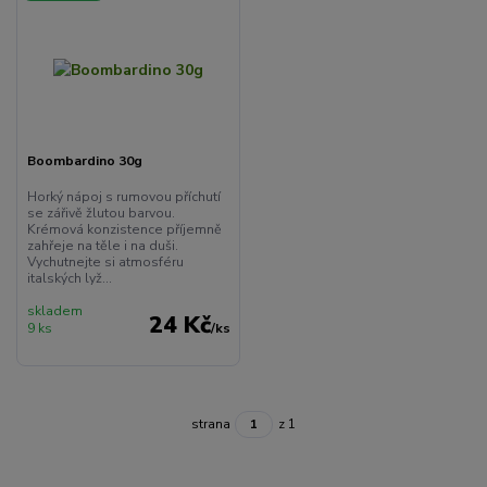
Boombardino 30g
Horký nápoj s rumovou příchutí
se zářivě žlutou barvou.
Krémová konzistence příjemně
zahřeje na těle i na duši.
Vychutnejte si atmosféru
italských lyž...
skladem
24 Kč
9 ks
/
ks
strana
z 1