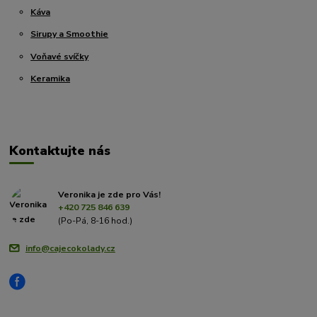
Káva
Sirupy a Smoothie
Voňavé svíčky
Keramika
Kontaktujte nás
Veronika je zde pro Vás!
+420 725 846 639
(Po-Pá, 8-16 hod.)
info@cajecokolady.cz