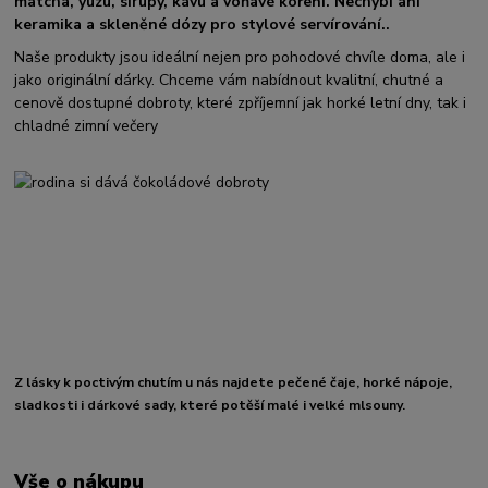
matcha, yuzu, sirupy, kávu a voňavé koření. Nechybí ani
keramika a skleněné dózy pro stylové servírování..
Naše produkty jsou ideální nejen pro pohodové chvíle doma, ale i
jako originální dárky. Chceme vám nabídnout kvalitní, chutné a
cenově dostupné dobroty, které zpříjemní jak horké letní dny, tak i
chladné zimní večery
Z lásky k poctivým chutím u nás najdete pečené čaje, horké nápoje,
sladkosti i dárkové sady, které potěší malé i velké mlsouny.
Vše o nákupu