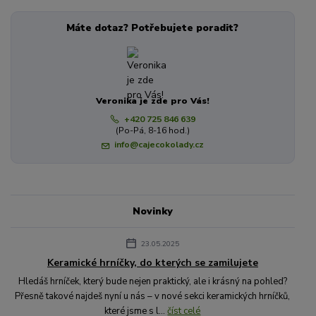
Máte dotaz? Potřebujete poradit?
Veronika je zde pro Vás!
+420 725 846 639
(Po-Pá, 8-16 hod.)
info@cajecokolady.cz
Novinky
23.05.2025
Keramické hrníčky, do kterých se zamilujete
Hledáš hrníček, který bude nejen praktický, ale i krásný na pohled?
Přesně takové najdeš nyní u nás – v nové sekci keramických hrníčků,
které jsme s l...
číst celé