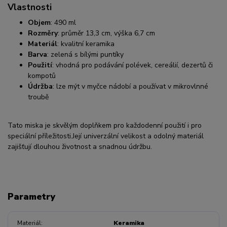
Vlastnosti
Objem
:
490 ml
Rozměry
:
průměr 13,3 cm, výška 6,7 cm
Materiál
:
kvalitní keramika
Barva
:
zelená s bílými puntíky
Použití
:
vhodná pro podávání polévek, cereálií, dezertů či
kompotů
Údržba
:
lze mýt v myčce nádobí a používat v mikrovlnné
troubě
Tato miska je skvělým doplňkem pro každodenní použití i pro
speciální příležitosti.
Její univerzální velikost a odolný materiál
zajišťují dlouhou životnost a snadnou údržbu.
Parametry
Materiál
Keramika