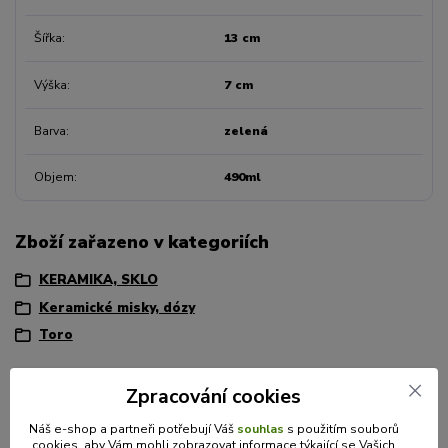
Šířka
13 cm
Výška
7 cm
Barva
zelená
Objem
490ml
Zboží zařazeno v kategoriích
KERAMIKA, SKLO
Keramické misky, dózy
Toro
Zpracování cookies
Máte dotaz? Potřebujete poradit?
Náš e-shop a partneři potřebují Váš
souhlas
s použitím souborů
cookies, aby Vám mohli zobrazovat informace týkající se Vašich