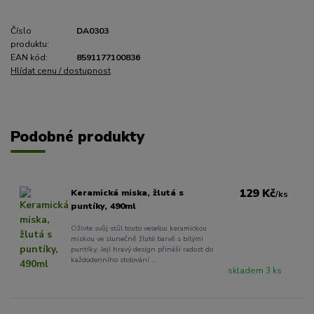
Číslo
DA0303
produktu:
EAN kód:
8591177100836
Hlídat cenu / dostupnost
Podobné produkty
129 Kč
Keramická miska, žlutá s
/
ks
puntíky, 490ml
Oživte svůj stůl touto veselou keramickou
miskou ve slunečně žluté barvě s bílými
puntíky. Její hravý design přináší radost do
každodenního stolování ...
skladem 3 ks