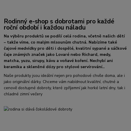
Rodinný e-shop s dobrotami pro každé
roční období i každou náladu
Na výběru produktů se podílí celá rodina, včetně našich dětí
– takže víme, co malým mlsounům chutná. Nabízíme také
čajové medvídky pro děti i dospělé, kvalitní sypané a sáčkové
čaje známých značek jako Lovaré nebo Richard, medy,
matcha, yuzu, sirupy, kávu a voňavé koření. Nechybí ani
keramika a skleněné dózy pro stylové servírování..
Naše produkty jsou ideální nejen pro pohodové chvíle doma, ale i
jako originální dárky. Chceme vám nabídnout kvalitní, chutné a
cenově dostupné dobroty, které zpříjemní jak horké letní dny, tak i
chladné zimní večery