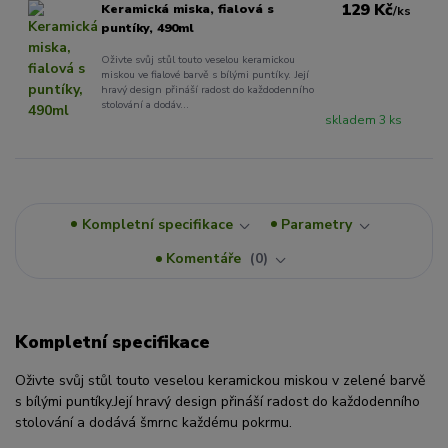
129 Kč
Keramická miska, fialová s
/
ks
puntíky, 490ml
Oživte svůj stůl touto veselou keramickou
miskou ve fialové barvě s bílými puntíky. Její
hravý design přináší radost do každodenního
stolování a dodáv...
skladem 3 ks
Kompletní specifikace
Parametry
Komentáře
0
Kompletní specifikace
Oživte svůj stůl touto veselou keramickou miskou v zelené barvě
s bílými puntíky.
Její hravý design přináší radost do každodenního
stolování a dodává šmrnc každému pokrmu.