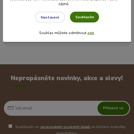
zájmů.
Souhlasím
Nastavení
Veronika je zde pro Vás!
+420 725 846 639
(Po-Pá, 8-16 hod.)
Souhlas můžete odmítnout
zde
.
info@cajecokolady.cz
Nepropásněte novinky, akce a slevy!
Přihlásit se
Souhlasím se
zpracováním osobních údajů
za účelem rozesílky
newsletteru.