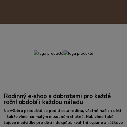
Rodinný e-shop s dobrotami pro každé
roční období i každou náladu
Na výběru produktů se podílí celá rodina, včetně našich dětí
– takže víme, co malým mlsounům chutná. Nabízíme také
čajové medvídky pro děti i dospělé, kvalitní sypané a sáčkové