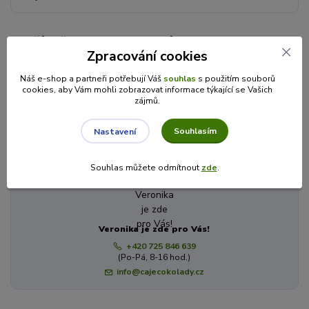
Zboží zařazeno v kategoriích
Zpracování cookies
PEČENÉ ČAJE
Náš e-shop a partneři potřebují Váš
souhlas
s použitím souborů
Rodinné balení 520ml
cookies, aby Vám mohli zobrazovat informace týkající se Vašich
zájmů.
Madami
Souhlasím
Nastavení
Máte dotaz? Potřebujete poradit?
Souhlas můžete odmítnout
zde
.
Veronika je zde pro Vás!
+420 725 846 639
(Po-Pá, 8-16 hod.)
info@cajecokolady.cz