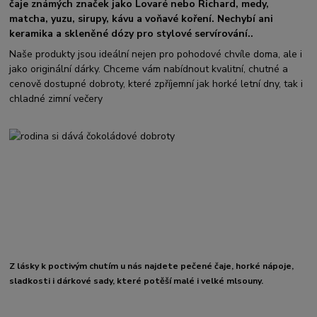
čaje známých značek jako Lovaré nebo Richard, medy,
matcha, yuzu, sirupy, kávu a voňavé koření. Nechybí ani
keramika a skleněné dózy pro stylové servírování..
Naše produkty jsou ideální nejen pro pohodové chvíle doma, ale i
jako originální dárky. Chceme vám nabídnout kvalitní, chutné a
cenově dostupné dobroty, které zpříjemní jak horké letní dny, tak i
chladné zimní večery
Z lásky k poctivým chutím u nás najdete pečené čaje, horké nápoje,
sladkosti i dárkové sady, které potěší malé i velké mlsouny.