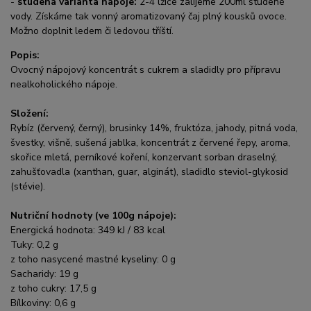
-
studená varianta nápoje:
2-4 lžíce zalijeme 200ml studené
vody. Získáme tak vonný aromatizovaný čaj plný kousků ovoce.
Možno doplnit ledem či ledovou tříští.
Popis:
Ovocný nápojový koncentrát s cukrem a sladidly pro přípravu
nealkoholického nápoje.
Složení:
Rybíz (červený, černý), brusinky 14%, fruktóza, jahody, pitná voda,
švestky, višně, sušená jablka, koncentrát z červené řepy, aroma,
skořice mletá, perníkové koření, konzervant sorban draselný,
zahušťovadla (xanthan, guar, alginát), sladidlo steviol-glykosid
(stévie).
Nutriční hodnoty (ve 100g nápoje):
Energická hodnota: 349 kJ / 83 kcal
Tuky: 0,2 g
z toho nasycené mastné kyseliny: 0 g
Sacharidy: 19 g
z toho cukry: 17,5 g
Bílkoviny: 0,6 g