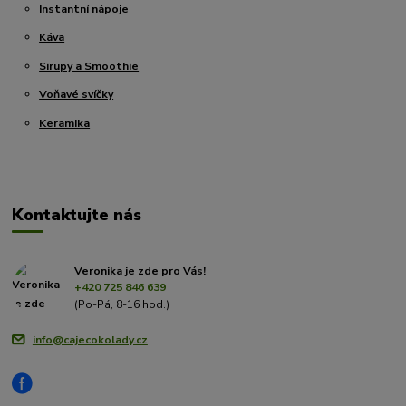
Instantní nápoje
Káva
Sirupy a Smoothie
Voňavé svíčky
Keramika
Kontaktujte nás
Veronika je zde pro Vás!
+420 725 846 639
(Po-Pá, 8-16 hod.)
info@cajecokolady.cz