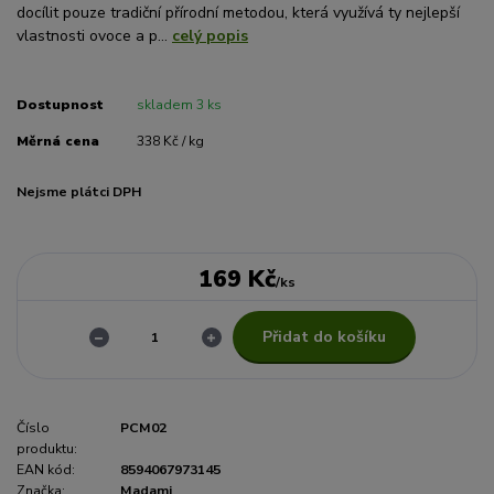
docílit pouze tradiční přírodní metodou, která využívá ty nejlepší
vlastnosti ovoce a p...
celý popis
Dostupnost
skladem 3 ks
Měrná cena
338 Kč / kg
Nejsme plátci DPH
169 Kč
/
ks
Přidat do košíku
Číslo
PCM02
produktu:
EAN kód:
8594067973145
Značka:
Madami