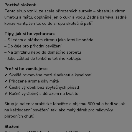
Poctivé složení:
Tento sirup vznikl ze zcela přirozených surovin – obsahuje citron,
limetku a mátu, doplněné jen o cukr a vodu. Žádná barviva, žádné
konzervanty. Jen to, co do sirupu skutečně patří.
Tipy, jak si ho vychutnat:
– S ledem a plátkem citronu jako letní limonáda
– Do čaje pro přírodní osvěžení
– Na zmrzlinu nebo do domácího sorbetu
– Jako základ do lehkého letního koktejlu
Proč si ho zamilujete:
✔ Skvělá rovnováha mezi sladkostí a kyselostí
✔ Přirozené aroma díky mátě
✔ Český výrobek bez zbytečných přísad
✔ Ručně vyráběný s důrazem na kvalitu
Sirup je balen v praktické lahvičce o objemu 500 ml a hodí se jak
na každodenní osvěžení, tak jako malý dárek pro milovníky
přírodních chutí.
Složení: