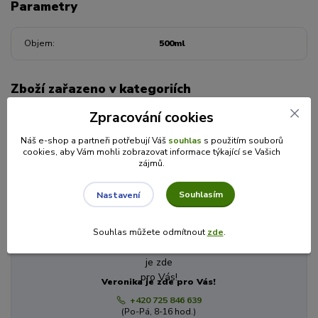
Parametry
Objem
500ml
Zboží zařazeno v kategoriích
Zpracování cookies
SIRUPY A SMOOTHIE
Ovocné sirupy
Náš e-shop a partneři potřebují Váš
souhlas
s použitím souborů
cookies, aby Vám mohli zobrazovat informace týkající se Vašich
Nature NoTea s.r.o.
zájmů.
Souhlasím
Nastavení
Máte dotaz? Potřebujete poradit?
Souhlas můžete odmítnout
zde
.
Veronika je zde pro Vás!
+420 725 846 639
(Po-Pá, 8-16 hod.)