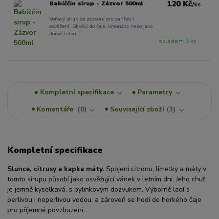
120 Kč
Babiččin sirup - Zázvor 500ml
/
ks
Voňavý sirup ze zázvoru pro zahřátí i
osvěžení. Skvělý do čaje, limonády nebo jako
domácí elixír.
skladem 3 ks
Kompletní specifikace
Parametry
Komentáře
0
Související zboží
3
Kompletní specifikace
Slunce, citrusy a kapka máty.
Spojení citronu, limetky a máty v
tomto sirupu působí jako osvěžující vánek v letním dni. Jeho chuť
je jemně kyselkavá, s bylinkovým dozvukem. Výborně ladí s
perlivou i neperlivou vodou, a zároveň se hodí do horkého čaje
pro příjemné povzbuzení.