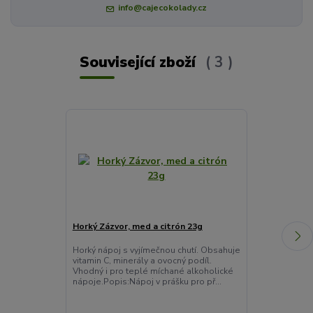
info@cajecokolady.cz
Související zboží
3
Horký Zázvor, med a citrón 23g
Pečený čaj No
60ml
Horký nápoj s vyjímečnou chutí. Obsahuje
vitamin C, minerály a ovocný podíl.
Osvěžující cit
Vhodný i pro teplé míchané alkoholické
zázvorem v jed
nápoje.Popis:Nápoj v prášku pro př...
připravená hne