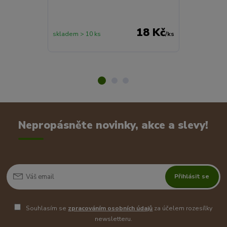
18 Kč
skladem > 10 ks
/
ks
skladem > 10 
Nepropásněte novinky, akce a slevy!
Přihlásit se
Souhlasím se
zpracováním osobních údajů
za účelem rozesílky
newsletteru.