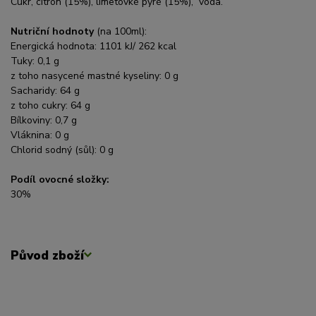
Cukr, citron (15%), limetovké pyré (15%), voda.
Nutriční hodnoty
(na 100ml):
Energická hodnota: 1101 kJ/ 262 kcal
Tuky: 0,1 g
z toho nasycené mastné kyseliny: 0 g
Sacharidy: 64 g
z toho cukry: 64 g
Bílkoviny: 0,7 g
Vláknina: 0 g
Chlorid sodný (sůl): 0 g
Podíl ovocné složky:
30%
Původ zboží