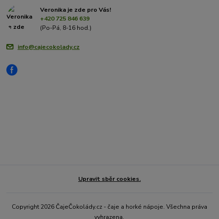
Veronika je zde pro Vás!
+420 725 846 639
(Po-Pá, 8-16 hod.)
info@cajecokolady.cz
Upravit sběr cookies.
Copyright 2026 ČajeČokolády.cz - čaje a horké nápoje. Všechna práva
vyhrazena.