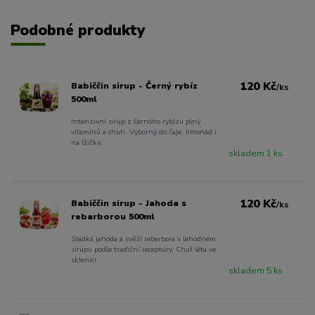
Podobné produkty
120 Kč
Babiččin sirup - Černý rybíz
/
ks
500ml
Intenzivní sirup z černého rybízu plný
vitamínů a chuti. Výborný do čaje, limonád i
na lžičku.
skladem 1 ks
120 Kč
Babiččin sirup - Jahoda s
/
ks
rebarborou 500ml
Sladká jahoda a svěží rebarbora v lahodném
sirupu podle tradiční receptury. Chuť léta ve
sklenici.
skladem 5 ks