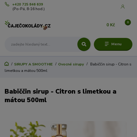
+420 725 846 639
(Po-Pá, 8-16 hod.)
0
0 Kč
Menu
SIRUPY A SMOOTHIE
Ovocné sirupy
Babiččin sirup - Citron s
limetkou a mátou 500ml
Babiččin sirup - Citron s limetkou a
mátou 500ml