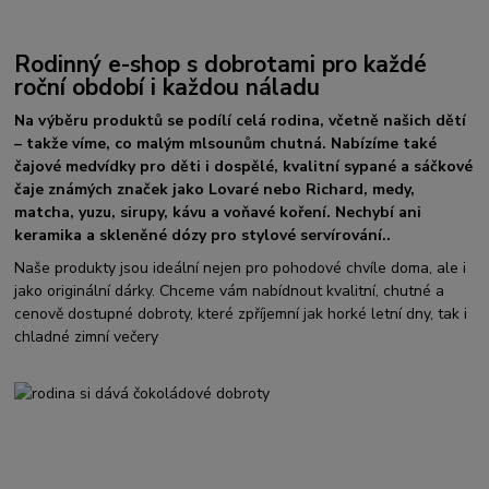
Rodinný e-shop s dobrotami pro každé
roční období i každou náladu
Na výběru produktů se podílí celá rodina, včetně našich dětí
– takže víme, co malým mlsounům chutná. Nabízíme také
čajové medvídky pro děti i dospělé, kvalitní sypané a sáčkové
čaje známých značek jako Lovaré nebo Richard, medy,
matcha, yuzu, sirupy, kávu a voňavé koření. Nechybí ani
keramika a skleněné dózy pro stylové servírování..
Naše produkty jsou ideální nejen pro pohodové chvíle doma, ale i
jako originální dárky. Chceme vám nabídnout kvalitní, chutné a
cenově dostupné dobroty, které zpříjemní jak horké letní dny, tak i
chladné zimní večery