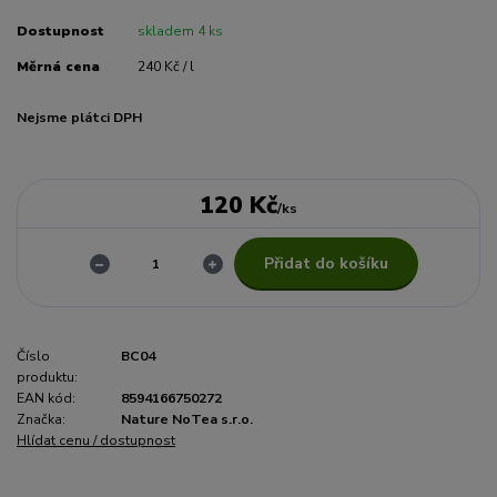
Dostupnost
skladem 4 ks
Měrná cena
240 Kč / l
Nejsme plátci DPH
120 Kč
/
ks
Přidat do košíku
Číslo
BC04
produktu:
EAN kód:
8594166750272
Značka:
Nature NoTea s.r.o.
Hlídat cenu / dostupnost