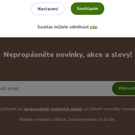
Souhlasím
Nastavení
Souhlas můžete odmítnout
zde
.
Nepropásněte novinky, akce a slevy!
Přihlási
uhlasím se
zpracováním osobních údajů
za účelem rozesílky newsle
Můžete se kdykoli odhlásit. Zasíláme jednou za 14 dní.