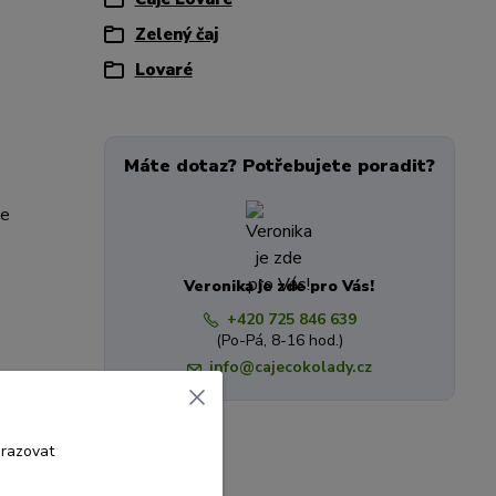
Zelený čaj
Lovaré
Máte dotaz? Potřebujete poradit?
ne
Veronika je zde pro Vás!
+420 725 846 639
(Po-Pá, 8-16 hod.)
info@cajecokolady.cz
brazovat