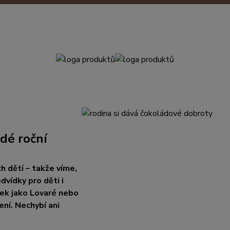
dé roční
h dětí – takže víme,
vídky pro děti i
ček jako Lovaré nebo
ení. Nechybí ani