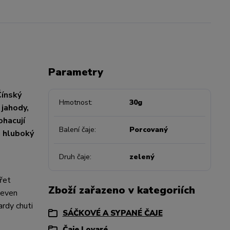
Parametry
Čínský
Hmotnost
30g
 jahody,
ohacují
Balení čaje
Porcovaný
i hluboký
Druh čaje
zelený
ářet
Zboží zařazeno v kategoriích
ojeven
ardy chuti
SÁČKOVÉ A SYPANÉ ČAJE
Čaje Lovaré