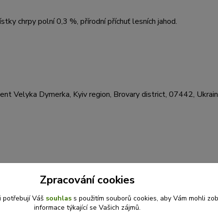
stky chrpy polní 0,3 %, přírodní příchuť lesních jahod.
t Velyka Dymerka, Kyiv region, Brovary district, 07442, Ukrai
Zpracování cookies
i potřebují Váš
souhlas
s použitím souborů cookies, aby Vám mohli zo
informace týkající se Vašich zájmů.