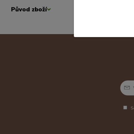
Původ zboží
So