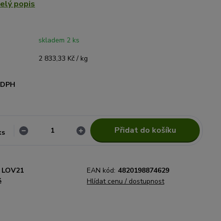
elý popis
skladem 2 ks
2 833,33 Kč / kg
i DPH
Přidat do košíku
ks
LOV21
EAN kód:
4820198874629
é
Hlídat cenu / dostupnost