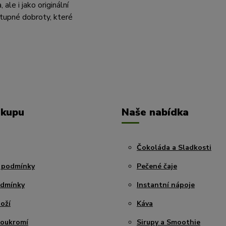
le i jako originální
tupné dobroty, které
ákupu
Naše nabídka
Čokoláda a Sladkosti
 podmínky
Pečené čaje
odmínky
Instantní nápoje
oží
Káva
soukromí
Sirupy a Smoothie