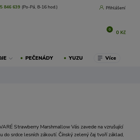
5 846 639
(Po-Pá, 8-16 hod.)
Přihlášení
0
0 Kč
Více
OJE
PEČENÁDY
YUZU
OVARÉ Strawberry Marshmallow Vás zavede na vzrušující
 do srdce lesních zákoutí. Čínský zelený čaj tvoří základ,