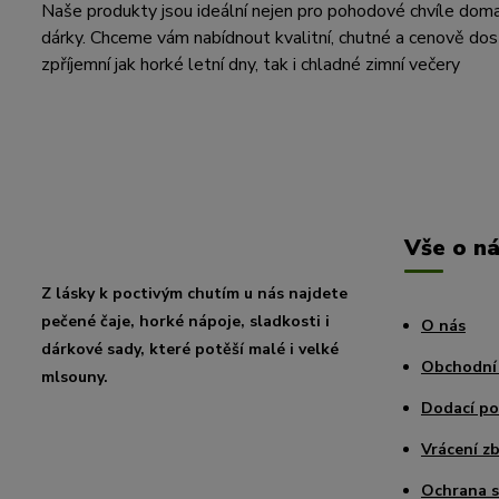
Naše produkty jsou ideální nejen pro pohodové chvíle doma, a
dárky. Chceme vám nabídnout kvalitní, chutné a cenově dos
zpříjemní jak horké letní dny, tak i chladné zimní večery
Vše o n
Z lásky k poctivým chutím u nás najdete
pečené čaje, horké nápoje, sladkosti i
O nás
dárkové sady, které potěší malé i velké
Obchodní
mlsouny.
Dodací p
Vrácení zb
Ochrana 