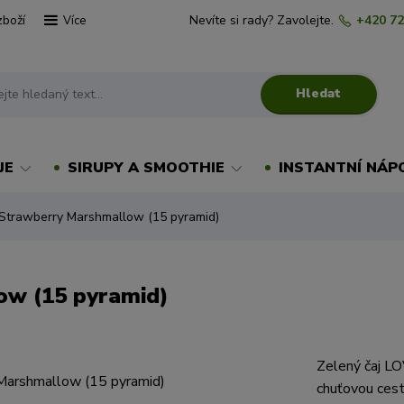
zboží
Nevíte si rady? Zavolejte.
+420 72
Více
Hledat
JE
SIRUPY A SMOOTHIE
INSTANTNÍ NÁP
Strawberry Marshmallow (15 pyramid)
ow (15 pyramid)
Zelený čaj L
chuťovou cestu