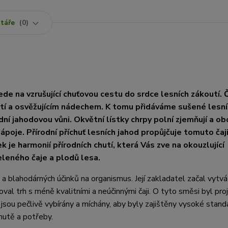
táře
0
 na vzrušující chuťovou cestu do srdce lesních zákoutí. 
stí a osvěžujícím nádechem. K tomu přidáváme sušené lesní
ní jahodovou vůni. Okvětní lístky chrpy polní zjemňují a ob
nápoje. Přírodní příchuť lesních jahod propůjčuje tomuto čaj
 je harmonií přírodních chutí, která Vás zve na okouzlující
leného čaje a plodů lesa.
 a blahodárných účinků na organismus. Její zakladatel začal vytv
koval trh s méně kvalitními a neúčinnými čaji. O tyto směsi byl pr
 jsou pečlivě vybírány a míchány, aby byly zajištěny vysoké stand
chutě a potřeby.