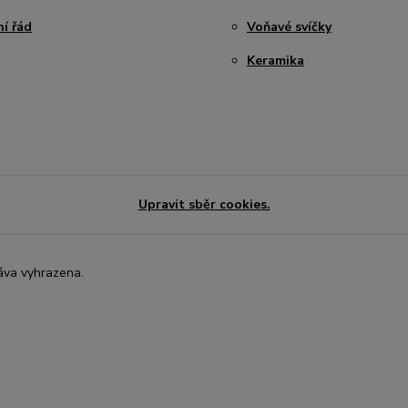
í řád
Voňavé svíčky
Keramika
Upravit sběr cookies.
áva vyhrazena.