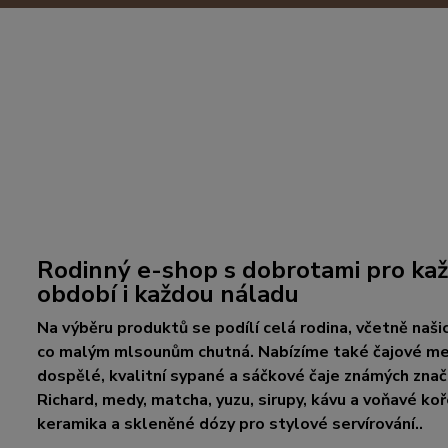
Rodinný e-shop s dobrotami pro kaž
období i každou náladu
Na výběru produktů se podílí celá rodina, včetně našic
co malým mlsounům chutná. Nabízíme také čajové med
dospělé, kvalitní sypané a sáčkové čaje známých zna
Richard, medy, matcha, yuzu, sirupy, kávu a voňavé koř
keramika a skleněné dózy pro stylové servírování..