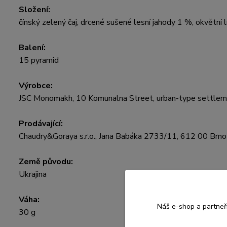
Složení:
čínský zelený čaj, drcené sušené lesní jahody 1 %, okvětní lí
Balení:
15 pyramid
Výrobce:
JSC Monomakh, 10 Komunalna Street, urban-type settlemen
Prodávající:
Chaudry&Goraya s.r.o., Jana Babáka 2733/11, 612 00 Brno
Země původu:
Ukrajina
Váha:
Náš e-shop a partneř
30 g