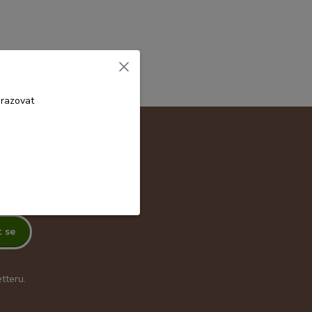
brazovat
t se
tteru.