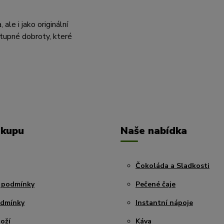
le i jako originální
tupné dobroty, které
ákupu
Naše nabídka
Čokoláda a Sladkosti
 podmínky
Pečené čaje
odmínky
Instantní nápoje
oží
Káva