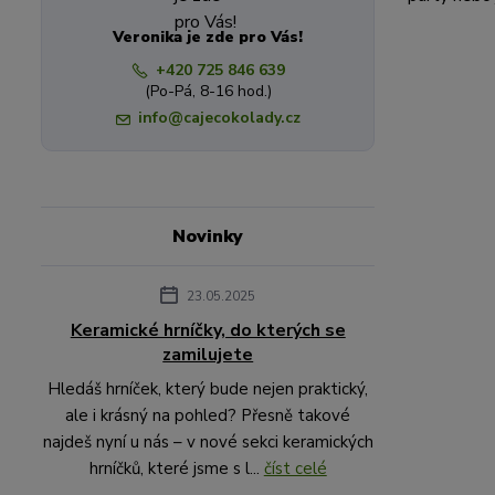
Veronika je zde pro Vás!
+420 725 846 639
(Po-Pá, 8-16 hod.)
info@cajecokolady.cz
Novinky
23.05.2025
Keramické hrníčky, do kterých se
zamilujete
Hledáš hrníček, který bude nejen praktický,
ale i krásný na pohled? Přesně takové
najdeš nyní u nás – v nové sekci keramických
hrníčků, které jsme s l...
číst celé