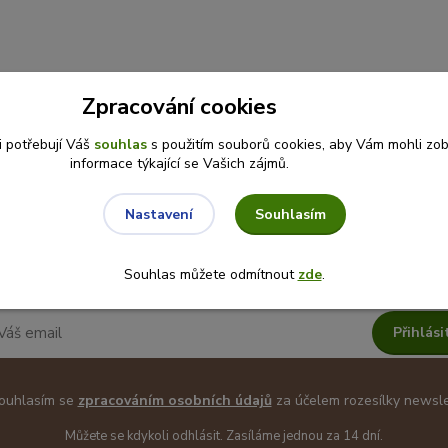
Zpracování cookies
i potřebují Váš
souhlas
s použitím souborů cookies, aby Vám mohli zo
informace týkající se Vašich zájmů.
Nepropásněte novinky, akce a slevy!
Souhlasím
Nastavení
Souhlas můžete odmítnout
zde
.
Přihlási
uhlasím se
zpracováním osobních údajů
za účelem rozesílky newsle
Můžete se kdykoli odhlásit. Zasíláme jednou za 14 dní.