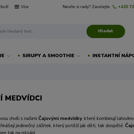
zboží
Nevíte si rady? Zavolejte.
+420 72
Více
Hledat
JE
SIRUPY A SMOOTHIE
INSTANTNÍ NÁP
Í MEDVÍDCI
avou chvíli s našimi
Čajovými medvídky
, které kombinují lahodn
inášejí jedinečný zážitek, který potěší jak děti, tak dospělé.
Čaj
jen tak na mlsání.