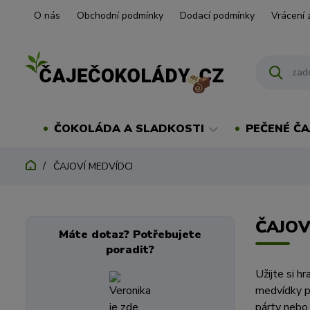
O nás
Obchodní podmínky
Dodací podmínky
Vrácení 
ČOKOLÁDA A SLADKOSTI
PEČENÉ ČA
ČAJOVÍ MEDVÍDCI
ČAJOV
Máte dotaz? Potřebujete
poradit?
Užijte si hr
medvídky př
párty nebo 