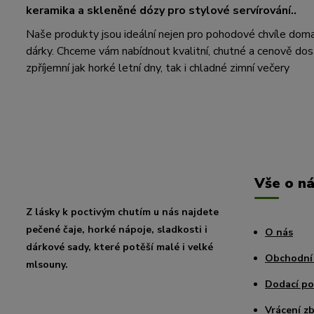
keramika a skleněné dózy pro stylové servírování..
Naše produkty jsou ideální nejen pro pohodové chvíle doma, a
dárky. Chceme vám nabídnout kvalitní, chutné a cenově dos
zpříjemní jak horké letní dny, tak i chladné zimní večery
Vše o n
Z lásky k poctivým chutím u nás najdete
pečené čaje, horké nápoje, sladkosti i
O nás
dárkové sady, které potěší malé i velké
Obchodní
mlsouny.
Dodací p
Vrácení zb