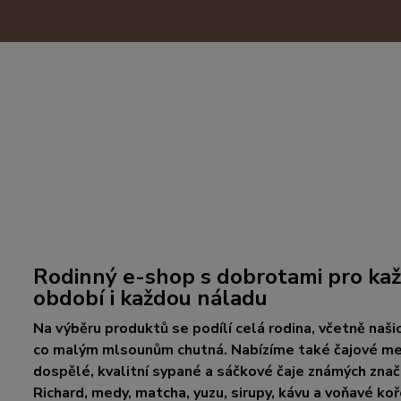
Rodinný e-shop s dobrotami pro kaž
období i každou náladu
Na výběru produktů se podílí celá rodina, včetně našic
co malým mlsounům chutná. Nabízíme také čajové med
dospělé, kvalitní sypané a sáčkové čaje známých zna
Richard, medy, matcha, yuzu, sirupy, kávu a voňavé koř