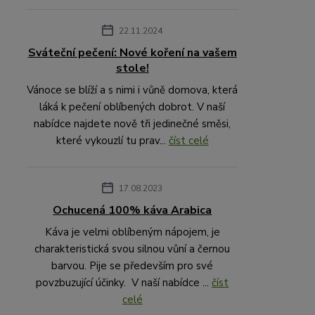
22.11.2024
Sváteční pečení: Nové koření na vašem
stole!
Vánoce se blíží a s nimi i vůně domova, která
láká k pečení oblíbených dobrot. V naší
nabídce najdete nově tři jedinečné směsi,
které vykouzlí tu prav...
číst celé
17.08.2023
Ochucená 100% káva Arabica
Káva je velmi oblíbeným nápojem, je
charakteristická svou silnou vůní a černou
barvou. Pije se především pro své
povzbuzující účinky. V naší nabídce ...
číst
celé