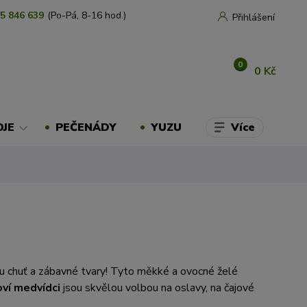
5 846 639
(Po-Pá, 8-16 hod.)
Přihlášení
0
0 Kč
Více
OJE
PEČENÁDY
YUZU
ou chuť a zábavné tvary! Tyto měkké a ovocné želé
oví medvídci
jsou skvělou volbou na oslavy, na čajové