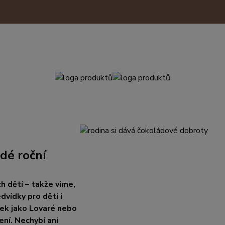
dé roční
h dětí – takže víme,
vídky pro děti i
ček jako Lovaré nebo
ení. Nechybí ani