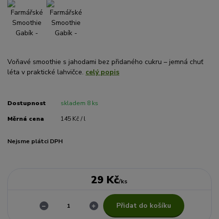
Voňavé smoothie s jahodami bez přidaného cukru – jemná chuť
léta v praktické lahvičce.
celý popis
Dostupnost
skladem 8 ks
Měrná cena
145 Kč / l
Nejsme plátci DPH
29 Kč
/
ks
Přidat do košíku