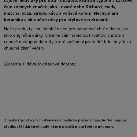
čajové medvídky pro děti i dospělé, kvalitní sypané a sáčkové
čaje známých značek jako Lovaré nebo Richard, medy,
matcha, yuzu, sirupy, kávu a voňavé koření. Nechybí ani
keramika a skleněné dózy pro stylové servírování..
Naše produkty jsou ideální nejen pro pohodové chvíle doma, ale i
jako originální dárky. Chceme vám nabídnout kvalitní, chutné a
cenově dostupné dobroty, které zpříjemní jak horké letní dny, tak i
chladné zimní večery
Z lásky k poctivým chutím u nás najdete pečené čaje, horké nápoje,
sladkosti i dárkové sady, které potěší malé i velké mlsouny.