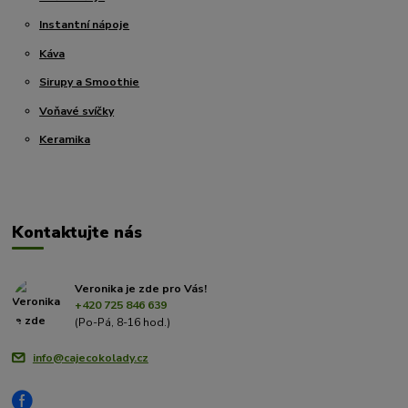
Instantní nápoje
Káva
Sirupy a Smoothie
Voňavé svíčky
Keramika
Kontaktujte nás
Veronika je zde pro Vás!
+420 725 846 639
(Po-Pá, 8-16 hod.)
info@cajecokolady.cz