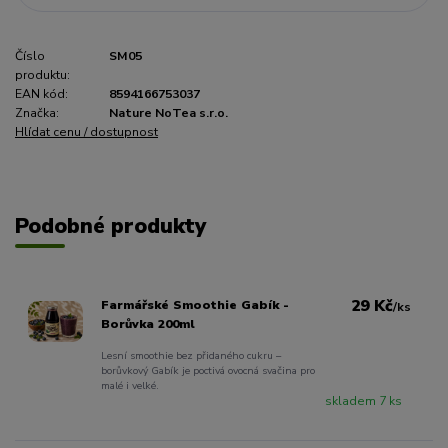
Číslo
SM05
produktu:
EAN kód:
8594166753037
Značka:
Nature NoTea s.r.o.
Hlídat cenu / dostupnost
Podobné produkty
29 Kč
Farmářské Smoothie Gabík -
/
ks
Borůvka 200ml
Lesní smoothie bez přidaného cukru –
borůvkový Gabík je poctivá ovocná svačina pro
malé i velké.
skladem 7 ks