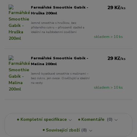
29 Kč
Farmářské Smoothie Gabík -
/
ks
Hruška 200ml
Jemné smoothie s hruškou, bez
přidaného cukru – přirozeně sladké a
ideální na každodenní osvěžení.
skladem > 10 ks
29 Kč
Farmářské Smoothie Gabík -
/
ks
Malina 200ml
Jemně kyselkavé smoothie s malinami –
bez cukru, jen ovoce. Osvěžující a ideální
na cesty.
skladem > 10 ks
Kompletní specifikace
Komentáře
0
Související zboží
8