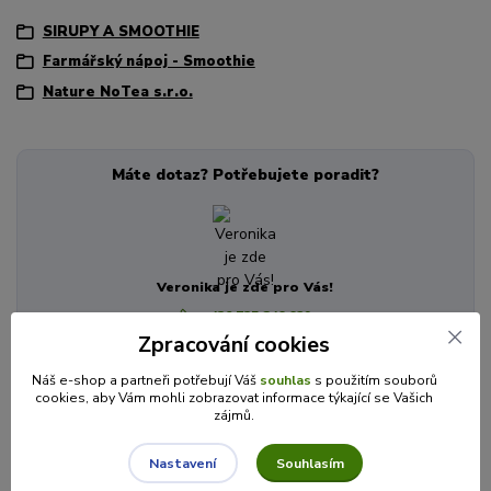
SIRUPY A SMOOTHIE
Farmářský nápoj - Smoothie
Nature NoTea s.r.o.
Máte dotaz? Potřebujete poradit?
Veronika je zde pro Vás!
+420 725 846 639
(Po-Pá, 8-16 hod.)
Zpracování cookies
info@cajecokolady.cz
Náš e-shop a partneři potřebují Váš
souhlas
s použitím souborů
cookies, aby Vám mohli zobrazovat informace týkající se Vašich
zájmů.
Související zboží
8
Souhlasím
Nastavení