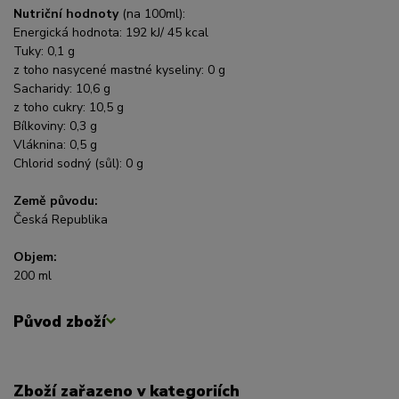
Nutriční hodnoty
(na 100ml):
Energická hodnota: 192 kJ/ 45 kcal
Tuky: 0,1 g
z toho nasycené mastné kyseliny: 0 g
Sacharidy: 10,6 g
z toho cukry: 10,5 g
Bílkoviny: 0,3 g
Vláknina: 0,5 g
Chlorid sodný (sůl): 0 g
Země původu:
Česká Republika
Objem:
200 ml
Původ zboží
Zboží zařazeno v kategoriích