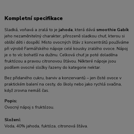
Kompletní specifikace
Sladká, voňavá a zralá to je
jahoda
, která dává
smoothie Gabík
jeho nezaměnitelný charakter, přirozeně sladkou chuť, kterou si
oblíbí děti i dospělí. Místo ovocných šťáv z koncentrátů používáme
při výrobě Farmářského nápoje celé kousky zralého ovoce. Nápoj
je o to víc bohatší na dužinu. Celková chuť je poté doladěna
fruktózou a pravou citronovou šťávou. Některé nápoje jsou
podílem ovocné složky řazeny do kategorie nektar.
Bez přidaného cukru, barviv a konzervantů – jen čisté ovoce v
praktickém balení na cesty, do školy nebo jako rychlá svačina,
když zrovna nemáš čas.
Popis:
Ovocný nápoj s fruktózou.
Složení:
Voda, 40% jahoda, fuktóza, citronová šťáva.