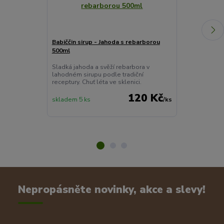
Babiččin sirup - Jahoda s rebarborou
PERNÍKOVÉ K
500ml
Tradiční směs p
sladké dobroty
Sladká jahoda a svěží rebarbora v
hřebíček v do
lahodném sirupu podle tradiční
receptury. Chuť léta ve sklenici.
120 Kč
skladem 5 ks
/
ks
skladem > 10 
Nepropásněte novinky, akce a slevy!