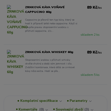
89 Kč
ZRNKOVÁ KÁVA VOŇAVÉ
/
ks
CAPPUCINO 60g
Cappucino je přesně ten typ kávy, který se
hodí k přípravě latté nebo cappucina. Když si
koupíte pravou stoprocentní arabicu s
příchutí cappucina, zís...
skladem 2 ks
89 Kč
ZRNKOVÁ KÁVA WHISKEY 60g
/
ks
Stoprocentní arabica s příchutí whisky
skvěle chutná a dodá vám jemnost i sílu.
Zvláštní kombinace, která dělá ze zrnkové
kávy něco extra. Hodí se pře...
skladem 5 ks
Kompletní specifikace
Parametry
Komentáře
0
Související zboží
3