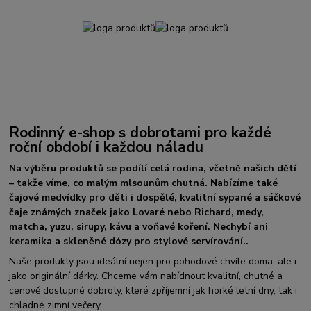
Rodinný e-shop s dobrotami pro každé
roční období i každou náladu
Na výběru produktů se podílí celá rodina, včetně našich dětí
– takže víme, co malým mlsounům chutná. Nabízíme také
čajové medvídky pro děti i dospělé, kvalitní sypané a sáčkové
čaje známých značek jako Lovaré nebo Richard, medy,
matcha, yuzu, sirupy, kávu a voňavé koření. Nechybí ani
keramika a skleněné dózy pro stylové servírování..
Naše produkty jsou ideální nejen pro pohodové chvíle doma, ale i
jako originální dárky. Chceme vám nabídnout kvalitní, chutné a
cenově dostupné dobroty, které zpříjemní jak horké letní dny, tak i
chladné zimní večery