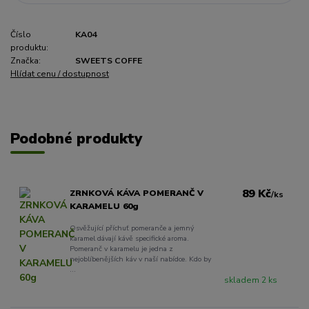
Číslo
KA04
produktu:
Značka:
SWEETS COFFE
Hlídat cenu / dostupnost
Podobné produkty
89 Kč
ZRNKOVÁ KÁVA POMERANČ V
/
ks
KARAMELU 60g
Osvěžující příchuť pomeranče a jemný
karamel dávají kávě specifické aroma.
Pomeranč v karamelu je jedna z
nejoblíbenějších káv v naší nabídce. Kdo by
...
skladem 2 ks