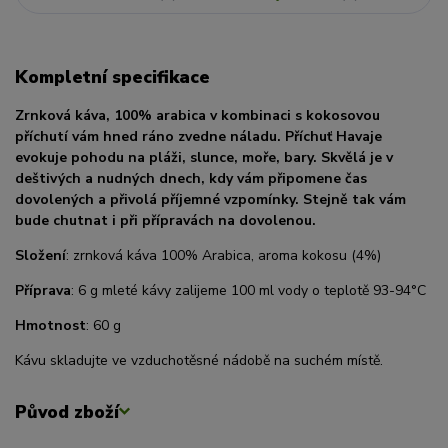
Kompletní specifikace
Zrnková káva, 100% arabica v kombinaci s kokosovou
příchutí vám hned ráno zvedne náladu. Příchuť Havaje
evokuje pohodu na pláži, slunce, moře, bary. Skvělá je v
deštivých a nudných dnech, kdy vám připomene čas
dovolených a přivolá příjemné vzpomínky. Stejně tak vám
bude chutnat i při přípravách na dovolenou.
Složení
: zrnková káva 100% Arabica, aroma kokosu (4%)
Příprava
: 6 g mleté kávy zalijeme 100 ml vody o teplotě 93-94°C
Hmotnost
: 60 g
Kávu skladujte ve vzduchotěsné nádobě na suchém místě.
Původ zboží