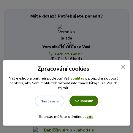
Máte dotaz? Potřebujete poradit?
Veronika je zde pro Vás!
+420 725 846 639
(Po-Pá, 8-16 hod.)
info@cajecokolady.cz
Zpracování cookies
Náš e-shop a partneři potřebují Váš
souhlas
s použitím souborů
cookies, aby Vám mohli zobrazovat informace týkající se Vašich
Související zboží
3
zájmů.
Souhlasím
Nastavení
Souhlas můžete odmítnout
zde
.