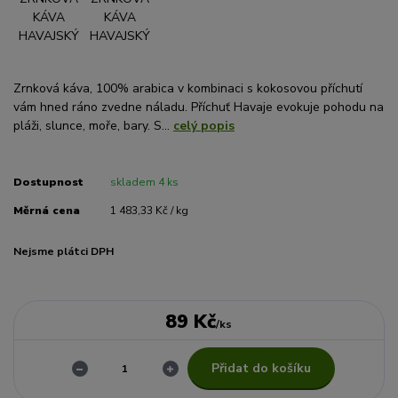
Zrnková káva, 100% arabica v kombinaci s kokosovou příchutí
vám hned ráno zvedne náladu. Příchuť Havaje evokuje pohodu na
pláži, slunce, moře, bary. S...
celý popis
Dostupnost
skladem 4 ks
Měrná cena
1 483,33 Kč / kg
Nejsme plátci DPH
89 Kč
/
ks
Přidat do košíku