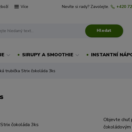
zboží
Nevíte si rady? Zavolejte.
+420 72
Více
Hledat
JE
SIRUPY A SMOOTHIE
INSTANTNÍ NÁP
ká trubička Strix čokoláda 3ks
s
Objevte chuť 
čokoládovým k