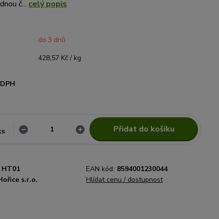
dnou č...
celý popis
do 3 dnů
428,57 Kč / kg
i DPH
Přidat do košíku
ks
HT01
EAN kód:
8594001230044
Hořice s.r.o.
Hlídat cenu / dostupnost