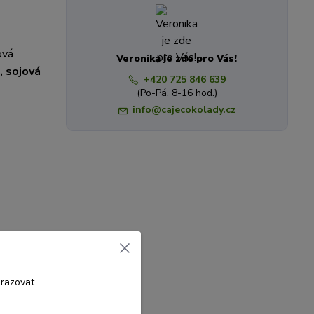
ová
Veronika je zde pro Vás!
, sojová
+420 725 846 639
(Po-Pá, 8-16 hod.)
info@cajecokolady.cz
brazovat