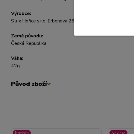
Výrobce:
Strix Hořice s.r.o, Erbenova 26, 508 01 Hořice
Země původu:
Česká Republika
Váha:
42g
Původ zboží
Novinka
Novinka