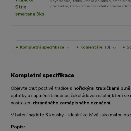
Když se spojí tenká, křehká oplatka s jemně sl
pochoutka, která v sobě nese chuť domova i dote
Kompletní specifikace
Komentáře
0
So
Kompletní specifikace
Objevte chuť poctivé tradice s
hořickými trubičkami pl
oplatky a naplněná lahodnou čokoládovou náplní, která se 
nositelem
chráněného zeměpisného označení
.
V balení najdete 3 kousky – ideální ke kávě, jako malou p
Popis: