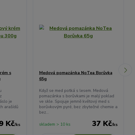
rém s
Medová pomazánka NoTea Borůvka
g
65g
u
Když se med potká s lesem. Medová
z
pomazánka s borůvkami je malý poklad
slo je
ve skle. Spojuje jemně květový med s
ch arašídů
borůvkovým pyré, bez zbytečné chemie a
bez...
9 Kč
37 Kč
skladem > 10 ks
/
ks
/
ks