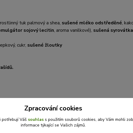
 rostlinný tuk palmový a shea,
sušené mléko odstředěné
, kak
emulgátor sojový lecitin
, aroma vanilkové),
sušená syrovátka
řepkový, cukr,
sušené žloutky
ašídů.
Zpracování cookies
i potřebují Váš
souhlas
s použitím souborů cookies, aby Vám mohli zo
informace týkající se Vašich zájmů.