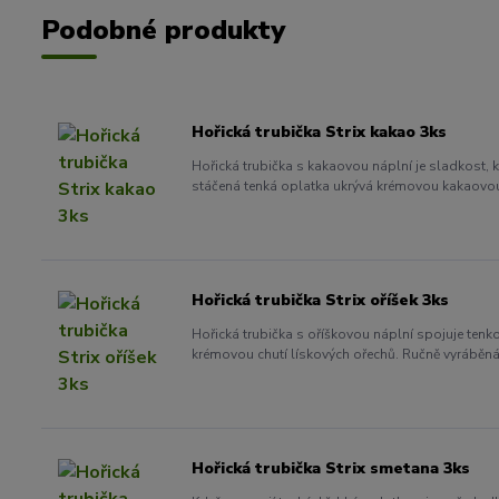
Podobné produkty
Hořická trubička Strix kakao 3ks
Hořická trubička s kakaovou náplní je sladkost, k
stáčená tenká oplatka ukrývá krémovou kakaovou 
Hořická trubička Strix oříšek 3ks
Hořická trubička s oříškovou náplní spojuje tenk
krémovou chutí lískových ořechů. Ručně vyráběná v
Hořická trubička Strix smetana 3ks