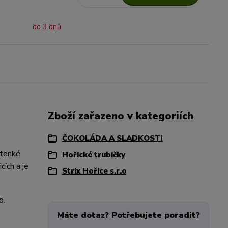
do 3 dnů
Zboží zařazeno v kategoriích
ČOKOLÁDA A SLADKOSTI
 tenké
Hořické trubičky
ích a je
Strix Hořice s.r.o
o.
Máte dotaz? Potřebujete poradit?