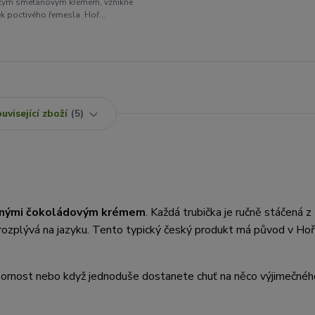
adkým smetanovým krémem, vznikne
k poctivého řemesla. Hoř...
uvisející zboží
5
něnými čokoládovým krémem
. Každá trubička je ručně stáčená z
rozplývá na jazyku. Tento typický český produkt má původ v Hořic
ozornost nebo když jednoduše dostanete chuť na něco výjimečnéh