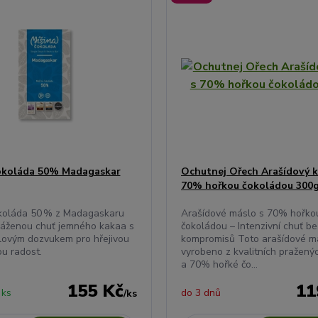
okoláda 50% Madagaskar
Ochutnej Ořech Arašídový k
70% hořkou čokoládou 300
koláda 50 % z Madagaskaru
Arašídové máslo s 70% hořko
váženou chuť jemného kakaa s
čokoládou – Intenzivní chuť be
lovým dozvukem pro hřejivou
kompromisů Toto arašídové má
u radost.
vyrobeno z kvalitních pražený
a 70% hořké čo...
155 Kč
11
 ks
do 3 dnů
/
ks