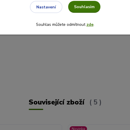
Souhlasím
Nastavení
Souhlas můžete odmítnout
zde
.
Související zboží
5
Novinka