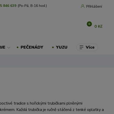
5 846 639
(Po-Pá, 8-16 hod.)
Přihlášení
0
0 Kč
Více
OJE
PEČENÁDY
YUZU
poctivé tradice s hořickými trubičkami plněnými
rémem. Každá trubička je ručně stáčená z tenké oplatky a