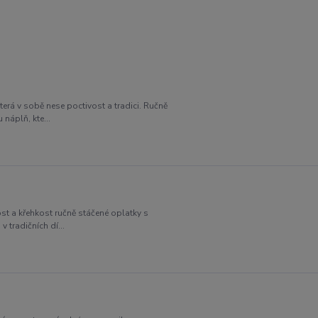
terá v sobě nese poctivost a tradici. Ručně
náplň, kte...
ost a křehkost ručně stáčené oplatky s
 tradičních dí...