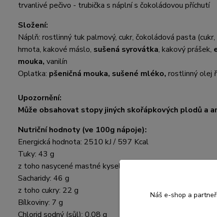
trvanlivé pečivo - trubička s náplní s čokoládovou příchutí
Složení:
Náplň: rostlinný tuk palmový, cukr, čokoládová pasta (cukr,
hmota, kakové máslo,
sušená syrovátka
, kakový prášek,
mouka,
vanilín
Oplatka:
pšeničná mouka, sušené mléko,
rostlinný olej 
Upozornění:
Může obsahovat stopy jiných skořápkových plodů a ar
Nutriční hodnoty (ve 100g nápoje):
Energická hodnota: 2510 kJ / 597 Kcal
Tuky: 43 g
z toho nasycené mastné kyseliny: 25 g
Sacharidy: 46 g
z toho cukry: 22 g
Náš e-shop a partneř
Bílkoviny: 7 g
Chlorid sodný (sůl): 0,08 g