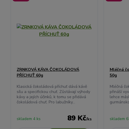
ZRNKOVÁ KÁVA ČOKOLÁDOVÁ
Mléčná č
PŘÍCHUŤ 60g
50g
Klasická čokoládová příchuť dává kávě
Mléčná čo
sílu a specifickou chuť. Zůstávají výhody
přináší vy
kávy a jejích účinků, k tomu se přidává
lehce más
čokoládová chuť. Pro labužníky...
gurmánsko
89 Kč
skladem 4 ks
skladem 6
/
ks