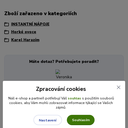
Zboží zařazeno v kategoriích
INSTANTNÍ NÁPOJE
Horké ovoce
Karel Harazím
Máte dotaz? Potřebujete poradit?
Zpracování cookies
Veronika je zde pro Vás!
+420 725 846 639
Náš e-shop a partneři potřebují Váš
souhlas
s použitím souborů
(Po-Pá, 8-16 hod.)
cookies, aby Vám mohli zobrazovat informace týkající se Vašich
zájmů.
info@cajecokolady.cz
Souhlasím
Nastavení