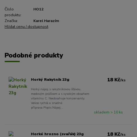
Číslo
HO12
produktu:
Značka:
Karel Harazím
Hlídat cenu / dostupnost
Podobné produkty
18 Kč
Horký Rakytník 23g
/
ks
Horký nápoj s rakytníkovou šťávou,
medovým práškem a s vysokým obsahem
vitamínu C. Neobsahuje konzervanty.
Velice rychlá a snadná
příprava.Popis:Nápoj...
skladem > 10 ks
18 Kč
Horké hrozno (svařák) 23g
/
ks