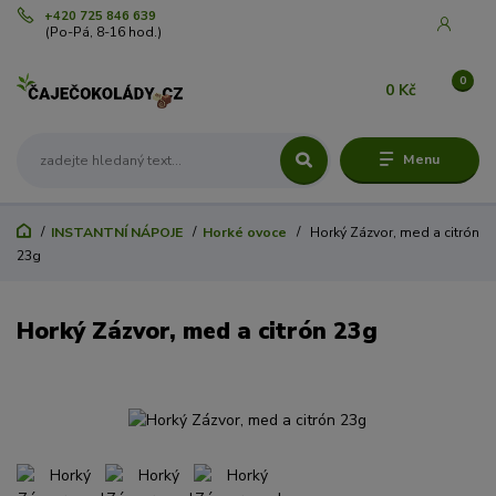
+420 725 846 639
(Po-Pá, 8-16 hod.)
0
0 Kč
Menu
INSTANTNÍ NÁPOJE
Horké ovoce
Horký Zázvor, med a citrón
23g
Horký Zázvor, med a citrón 23g