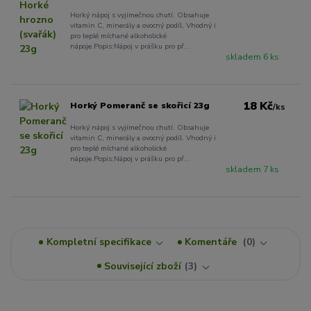
Horký nápoj s vyjímečnou chutí. Obsahuje
vitamin C, minerály a ovocný podíl. Vhodný i
pro teplé míchané alkoholické
nápoje.Popis:Nápoj v prášku pro př...
skladem 6 ks
18 Kč
Horký Pomeranč se skořicí 23g
/
ks
Horký nápoj s vyjímečnou chutí. Obsahuje
vitamin C, minerály a ovocný podíl. Vhodný i
pro teplé míchané alkoholické
nápoje.Popis:Nápoj v prášku pro př...
skladem 7 ks
Kompletní specifikace
Komentáře
0
Související zboží
3