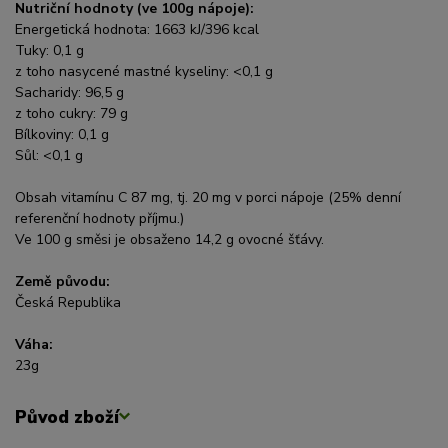
Nutriční hodnoty (ve 100g nápoje):
Energetická hodnota: 1663 kJ/396 kcal
Tuky: 0,1 g
z toho nasycené mastné kyseliny: <0,1 g
Sacharidy: 96,5 g
z toho cukry: 79 g
Bílkoviny: 0,1 g
Sůl: <0,1 g
Obsah vitamínu C 87 mg, tj. 20 mg v porci nápoje (25% denní
referenční hodnoty příjmu.)
Ve 100 g směsi je obsaženo 14,2 g ovocné šťávy.
Země původu:
Česká Republika
Váha:
23g
Původ zboží