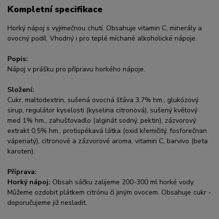
Kompletní specifikace
Horký nápoj s vyjímečnou chutí. Obsahuje vitamin C, minerály a
ovocný podíl. Vhodný i pro teplé míchané alkoholické nápoje.
Popis:
Nápoj v prášku pro přípravu horkého nápoje.
Složení:
Cukr, maltodextrin, sušená ovocná šťáva 3,7% hm., glukózový
sirup, regulátor kyselosti (kyselina citronová), sušený květový
med 1% hm., zahušťovadlo (alginát sodný, pektin), zázvorový
extrakt 0,5% hm., protispékavá látka (oxid křemičitý, fosforečnan
vápenatý), citronové a zázvorové aroma, vitamin C, barvivo (beta
karoten).
Příprava:
Horký nápoj:
Obsah sáčku zalijeme 200-300 ml horké vody.
Můžeme ozdobit plátkem citrónu či jiným ovocem. Obsahuje cukr -
doporučujeme již nesladit.