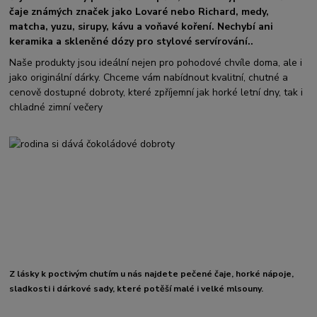
čaje známých značek jako Lovaré nebo Richard, medy,
matcha, yuzu, sirupy, kávu a voňavé koření. Nechybí ani
keramika a skleněné dózy pro stylové servírování..
Naše produkty jsou ideální nejen pro pohodové chvíle doma, ale i
jako originální dárky. Chceme vám nabídnout kvalitní, chutné a
cenově dostupné dobroty, které zpříjemní jak horké letní dny, tak i
chladné zimní večery
Z lásky k poctivým chutím u nás najdete pečené čaje, horké nápoje,
sladkosti i dárkové sady, které potěší malé i velké mlsouny.