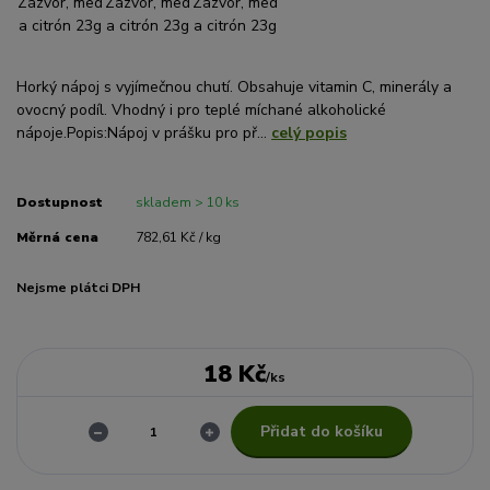
Horký nápoj s vyjímečnou chutí. Obsahuje vitamin C, minerály a
ovocný podíl. Vhodný i pro teplé míchané alkoholické
nápoje.Popis:Nápoj v prášku pro př...
celý popis
Dostupnost
skladem > 10 ks
Měrná cena
782,61 Kč / kg
Nejsme plátci DPH
18 Kč
/
ks
Přidat do košíku