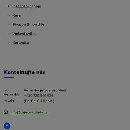
Instantní nápoje
Káva
Sirupy a Smoothie
Voňavé svíčky
Keramika
Kontaktujte nás
Veronika je zde pro Vás!
+420 725 846 639
(Po-Pá, 8-16 hod.)
info@cajecokolady.cz