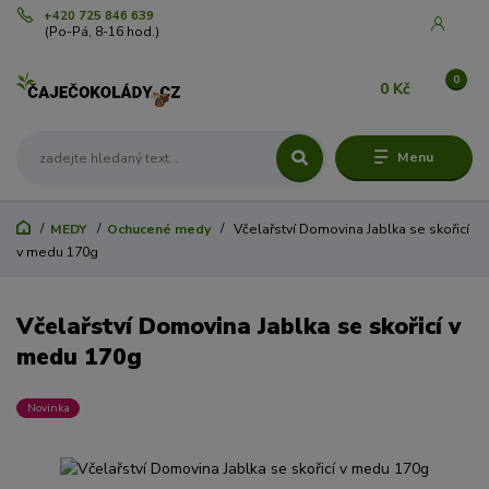
+420 725 846 639
(Po-Pá, 8-16 hod.)
0
0 Kč
Menu
MEDY
Ochucené medy
Včelařství Domovina Jablka se skořicí
v medu 170g
Včelařství Domovina Jablka se skořicí v
medu 170g
Novinka