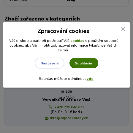
Zboží zařazeno v kategoriích
Zpracování cookies
MEDY
Ochucené medy
Náš e-shop a partneři potřebují Váš
souhlas
s použitím souborů
cookies, aby Vám mohli zobrazovat informace týkající se Vašich
Včelařství Domovina
zájmů.
Souhlasím
Nastavení
Máte dotaz? Potřebujete poradit?
Souhlas můžete odmítnout
zde
.
Veronika je zde pro Vás!
+420 725 846 639
(Po-Pá, 8-16 hod.)
info@cajecokolady.cz