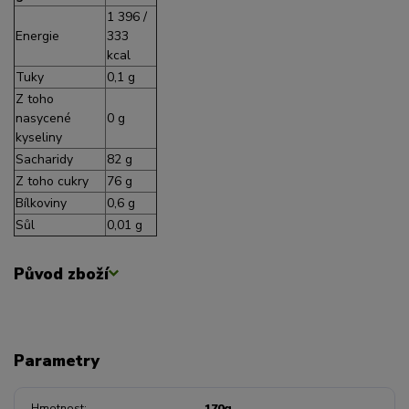
1 396 /
Energie
333
kcal
Tuky
0,1 g
Z toho
nasycené
0 g
kyseliny
Sacharidy
82 g
Z toho cukry
76 g
Bílkoviny
0,6 g
Sůl
0,01 g
Původ zboží
Parametry
Hmotnost
170g