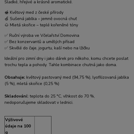
Sladké, hřejivé a krásně aromatické.
🍯 Květový med z české přírody
🍏 Sušená jablka – jemně ovocná chuť
🌰 Mletá skořice – teplé kořeněné tóny
✅ Ruční výroba ve Včelařství Domovina
✅ Bez konzervantů a umělých přísad
✅ Skvělé do čaje, jogurtu, kaší nebo na lžičku
Ideální pro zimní dny i jako dárek pro někoho, komu chcete poslat
trochu tepla a pohody. Tahle kombinace chutná jako doma.
Obsahuje:
květový pastovaný med (94,75 %), lyofilizovaná jablka
(5 %), mletá skořice (0,25 %)
Skladování:
teplota do 25 °C, vlhkost do 70 %,
nedoporučujeme skladovat v lednici.
Výživové
údaje na 100
g