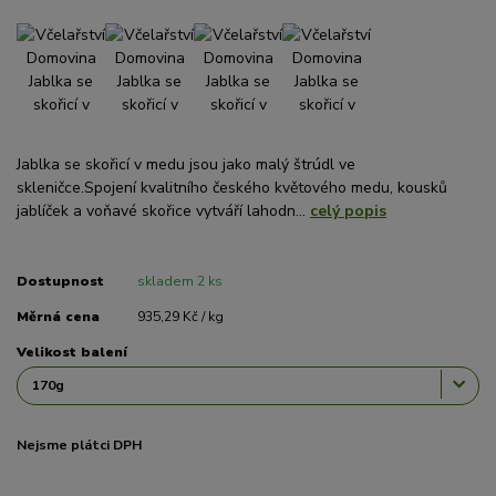
Jablka se skořicí v medu jsou jako malý štrúdl ve
skleničce.Spojení kvalitního českého květového medu, kousků
jablíček a voňavé skořice vytváří lahodn...
celý popis
Dostupnost
skladem 2 ks
Měrná cena
935,29 Kč / kg
Velikost balení
Nejsme plátci DPH