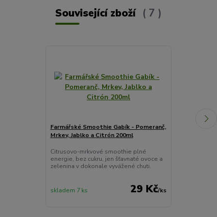
Související zboží
7
Farmářské Smoothie Gabík - Pomeranč,
Horké Jablko
Mrkev, Jablko a Citrón 200ml
Horký nápoj s 
vitamin C, min
Citrusovo-mrkvové smoothie plné
Vhodný i pro 
energie, bez cukru, jen šťavnaté ovoce a
nápoje.Popis:N
zelenina v dokonale vyvážené chuti.
29 Kč
skladem 7 ks
/
ks
skladem > 10 