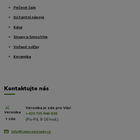
Pečené čaje
Instantní nápoje
Káva
Sirupy a Smoothie
Voňavé svíčky
Keramika
Kontaktujte nás
Veronika je zde pro Vás!
+420 725 846 639
(Po-Pá, 8-16 hod.)
info@cajecokolady.cz