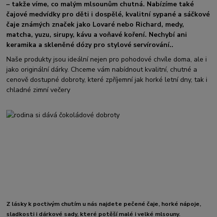
– takže víme, co malým mlsounům chutná. Nabízíme také
čajové medvídky pro děti i dospělé, kvalitní sypané a sáčkové
čaje známých značek jako Lovaré nebo Richard, medy,
matcha, yuzu, sirupy, kávu a voňavé koření. Nechybí ani
keramika a skleněné dózy pro stylové servírování..
Naše produkty jsou ideální nejen pro pohodové chvíle doma, ale i
jako originální dárky. Chceme vám nabídnout kvalitní, chutné a
cenově dostupné dobroty, které zpříjemní jak horké letní dny, tak i
chladné zimní večery
Z lásky k poctivým chutím u nás najdete pečené čaje, horké nápoje,
sladkosti i dárkové sady, které potěší malé i velké mlsouny.