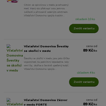
Citron se spirulinou v medu je ochucený
med, který vás překvapí svou jemnou
svěžestí a přirozeně zeleným odstínem.
Včelařství Domovina spojilo kvalitn...
skladem 10 ks
Zvolit variantu
cena od
Včelařství Domovina Švestky
89 Kč
/
ks
se skořicí v medu
Švestky se skořicí v medu jsou jako lžička
vzpomínek na podzimní odpoledne, kdy
voní čaj, skořice a čerstvě upečený koláč.
Včelařství Domovina spojilo...
skladem 4 ks
Zvolit variantu
cena od
Včelařství Domovina Zázvor
89 Kč
/
ks
v medu FORTE