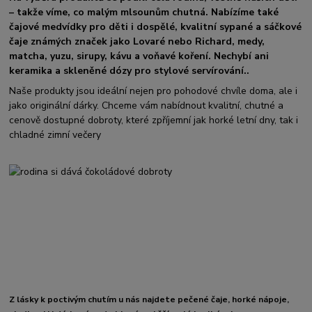
– takže víme, co malým mlsounům chutná. Nabízíme také
čajové medvídky pro děti i dospělé, kvalitní sypané a sáčkové
čaje známých značek jako Lovaré nebo Richard, medy,
matcha, yuzu, sirupy, kávu a voňavé koření. Nechybí ani
keramika a skleněné dózy pro stylové servírování..
Naše produkty jsou ideální nejen pro pohodové chvíle doma, ale i
jako originální dárky. Chceme vám nabídnout kvalitní, chutné a
cenově dostupné dobroty, které zpříjemní jak horké letní dny, tak i
chladné zimní večery
Z lásky k poctivým chutím u nás najdete pečené čaje, horké nápoje,