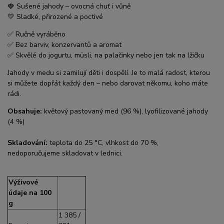
🍓 Sušené jahody – ovocná chuť i vůně
💛 Sladké, přirozené a poctivé
✅ Ručně vyráběno
✅ Bez barviv, konzervantů a aromat
✅ Skvělé do jogurtu, müsli, na palačinky nebo jen tak na lžičku
Jahody v medu si zamilují děti i dospělí. Je to malá radost, kterou
si můžete dopřát každý den – nebo darovat někomu, koho máte
rádi.
Obsahuje:
květový pastovaný med (96 %), lyofilizované jahody
(4 %)
Skladování:
teplota do 25 °C, vlhkost do 70 %,
nedoporučujeme skladovat v lednici.
Výživové
údaje na 100
g
1 385 /