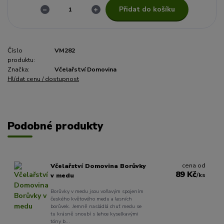
Přidat do košíku
Číslo
VM282
produktu:
Značka:
Včelařství Domovina
Hlídat cenu / dostupnost
Podobné produkty
cena od
Včelařství Domovina Borůvky
89 Kč
/
ks
v medu
Borůvky v medu jsou voňavým spojením
českého květového medu a lesních
borůvek. Jemně nasládlá chuť medu se
tu krásně snoubí s lehce kyselkavými
tóny b...