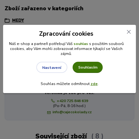
Zboží zařazeno v kategoriích
MEDY
Ochucené medy
Zpracování cookies
Včelařství Domovina
Náš e-shop a partneři potřebují Váš
souhlas
s použitím souborů
cookies, aby Vám mohli zobrazovat informace týkající se Vašich
zájmů.
Máte dotaz? Potřebujete poradit?
Souhlasím
Nastavení
Souhlas můžete odmítnout
zde
.
Veronika je zde pro Vás!
+420 725 846 639
(Po-Pá, 8-16 hod.)
info@cajecokolady.cz
Související zboží
8