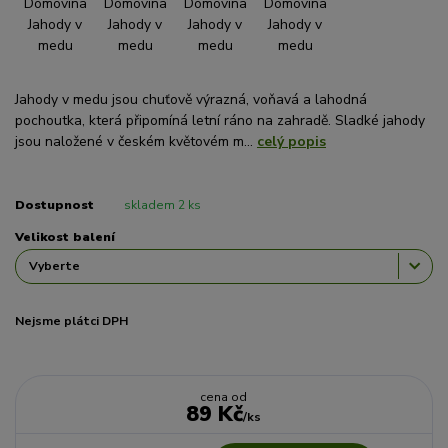
Jahody v medu jsou chuťově výrazná, voňavá a lahodná
pochoutka, která připomíná letní ráno na zahradě. Sladké jahody
jsou naložené v českém květovém m...
celý popis
Dostupnost
skladem 2 ks
Velikost balení
Nejsme plátci DPH
cena od
89 Kč
/
ks