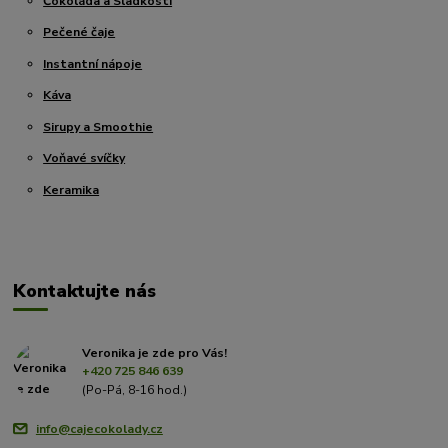
Čokoláda a Sladkosti
Pečené čaje
Instantní nápoje
Káva
Sirupy a Smoothie
Voňavé svíčky
Keramika
Kontaktujte nás
Veronika je zde pro Vás!
+420 725 846 639
(Po-Pá, 8-16 hod.)
info@cajecokolady.cz