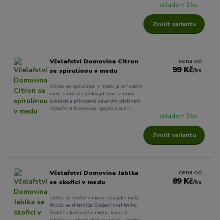
skladem 2 ks
Zvolit variantu
cena od
Včelařství Domovina Citron
99 Kč
/
ks
se spirulinou v medu
Citron se spirulinou v medu je ochucený
med, který vás překvapí svou jemnou
svěžestí a přirozeně zeleným odstínem.
Včelařství Domovina spojilo kvalitn...
skladem 5 ks
Zvolit variantu
cena od
Včelařství Domovina Jablka
89 Kč
/
ks
se skořicí v medu
Jablka se skořicí v medu jsou jako malý
štrúdl ve skleničce.Spojení kvalitního
českého květového medu, kousků
jablíček a voňavé skořice vytváří lahodn...