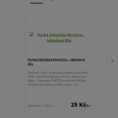
Horká čokoláda Moretto - Jahodová
Staročeské N
30g
Jahodové poh
Složení: Cukr, rozpustný kakaový prášek
Staročeské No
26%, kukuřičný škrob, aroma, želírovací
vyráběny dle o
látka - carragen E407Upozornění:Může
je zapékáno s 
obsahovat stopy oříšků, vajec, só...
a díky tomu vz
25 Kč
skladem > 10 ks
/
ks
skladem 10 ks