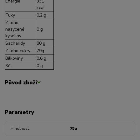
Energie
331
kcal
Tuky
0,2 g
Z toho
nasycené
0 g
kyseliny
Sacharidy
80 g
Z toho cukry
79g
Bílkoviny
0,6 g
Sůl
0 g
Původ zboží
Parametry
Hmotnost
75g