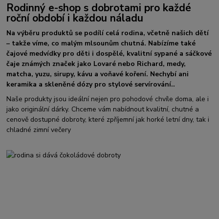
Rodinný e-shop s dobrotami pro každé
roční období i každou náladu
Na výběru produktů se podílí celá rodina, včetně našich dětí
– takže víme, co malým mlsounům chutná. Nabízíme také
čajové medvídky pro děti i dospělé, kvalitní sypané a sáčkové
čaje známých značek jako Lovaré nebo Richard, medy,
matcha, yuzu, sirupy, kávu a voňavé koření. Nechybí ani
keramika a skleněné dózy pro stylové servírování..
Naše produkty jsou ideální nejen pro pohodové chvíle doma, ale i
jako originální dárky. Chceme vám nabídnout kvalitní, chutné a
cenově dostupné dobroty, které zpříjemní jak horké letní dny, tak i
chladné zimní večery