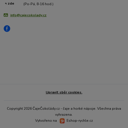
(Po-Pá, 8-16 hod.)
info@cajecokolady.cz
Upravit sběr cookies.
Copyright 2026 ČajeČokolády.cz - čaje a horké nápoje. Všechna práva
vyhrazena.
Vytvořeno na
Eshop-rychle.cz