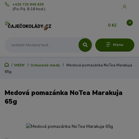
+420 725 846 639
(Po-Pá, 8-16 hod.)
0
0 Kč
Menu
MEDY
Ochucené medy
Medová pomazánka NoTea Marakuja
65g
Medová pomazánka NoTea Marakuja
65g