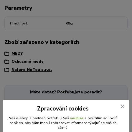
Parametry
Hmotnost
65g
Zboží zařazeno v kategoriích
MEDY
Ochucené medy
Nature NoTea s.r.o.
Máte dotaz? Potřebujete poradit?
Zpracování cookies
Náš e-shop a partneři potřebují Váš
souhlas
s použitím souborů
Veronika je zde pro Vás!
cookies, aby Vám mohli zobrazovat informace týkající se Vašich
zájmů.
+420 725 846 639