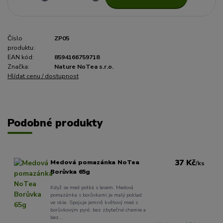
Číslo
ZP05
produktu:
EAN kód:
8594166759718
Značka:
Nature NoTea s.r.o.
Hlídat cenu / dostupnost
Podobné produkty
37 Kč
Medová pomazánka NoTea
/
ks
Borůvka 65g
Když se med potká s lesem. Medová
pomazánka s borůvkami je malý poklad
ve skle. Spojuje jemně květový med s
borůvkovým pyré, bez zbytečné chemie a
bez...