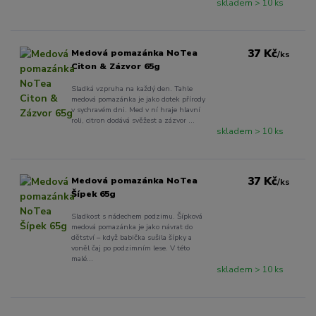
skladem > 10 ks
37 Kč
Medová pomazánka NoTea
/
ks
Citon & Zázvor 65g
Sladká vzpruha na každý den. Tahle
medová pomazánka je jako dotek přírody
v sychravém dni. Med v ní hraje hlavní
roli, citron dodává svěžest a zázvor ...
skladem > 10 ks
37 Kč
Medová pomazánka NoTea
/
ks
Šípek 65g
Sladkost s nádechem podzimu. Šípková
medová pomazánka je jako návrat do
dětství – když babička sušila šípky a
voněl čaj po podzimním lese. V této
malé...
skladem > 10 ks