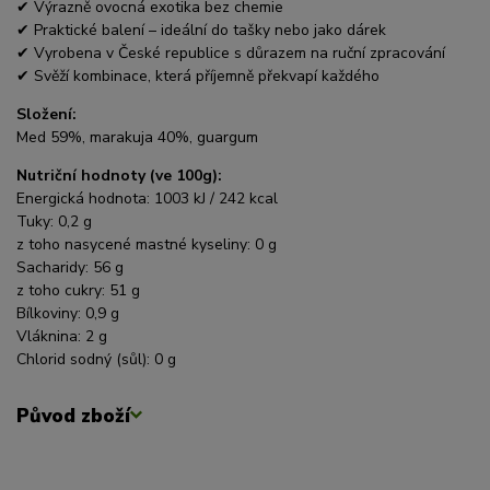
✔ Výrazně ovocná exotika bez chemie
✔ Praktické balení – ideální do tašky nebo jako dárek
✔ Vyrobena v České republice s důrazem na ruční zpracování
✔ Svěží kombinace, která příjemně překvapí každého
Složení:
Med 59%, marakuja 40%, guargum
Nutriční hodnoty (ve 100g):
Energická hodnota: 1003 kJ / 242 kcal
Tuky: 0,2 g
z toho nasycené mastné kyseliny: 0 g
Sacharidy: 56 g
z toho cukry: 51 g
Bílkoviny: 0,9 g
Vláknina: 2 g
Chlorid sodný (sůl): 0 g
Původ zboží