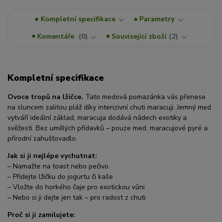
Kompletní specifikace
Parametry
Komentáře
0
Související zboží
2
Kompletní specifikace
Ovoce tropů na lžičce.
Tato medová pomazánka vás přenese
na sluncem zalitou pláž díky intenzivní chuti maracuji. Jemný med
vytváří ideální základ, maracuja dodává nádech exotiky a
svěžesti. Bez umělých přídavků – pouze med, maracujové pyré a
přírodní zahušťovadlo.
Jak si ji nejlépe vychutnat:
– Namažte na toast nebo pečivo
– Přidejte lžičku do jogurtu či kaše
– Vložte do horkého čaje pro exotickou vůni
– Nebo si ji dejte jen tak – pro radost z chuti
Proč si ji zamilujete: