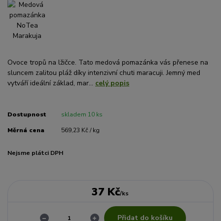
Ovoce tropů na lžičce. Tato medová pomazánka vás přenese na
sluncem zalitou pláž díky intenzivní chuti maracuji. Jemný med
vytváří ideální základ, mar...
celý popis
Dostupnost
skladem 10 ks
Měrná cena
569,23 Kč / kg
Nejsme plátci DPH
37 Kč
/
ks
Přidat do košíku