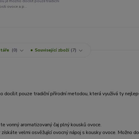
rou je možno docílit pouze tradiční
osti ovoce a p...
táře
0
Související zboží
7
o docílit pouze tradiční přírodní metodou, která využívá ty nejlep
áte vonný aromatizovaný čaj plný kousků ovoce.
 získáte velmi osvěžující ovocný nápoj s kousky ovoce. Možno do