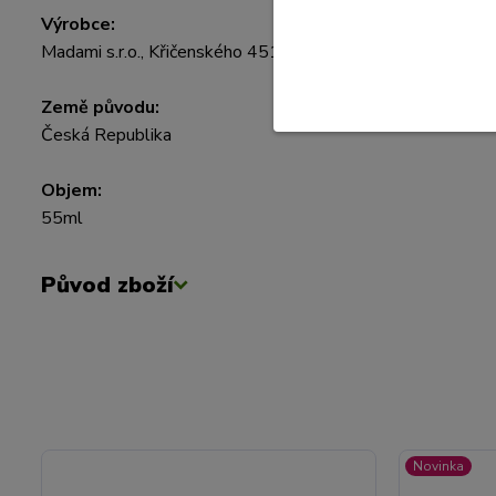
Výrobce:
Madami s.r.o., Křičenského 451, 533 03 Dašice
Země původu:
Česká Republika
Objem:
55ml
Původ zboží
Novinka