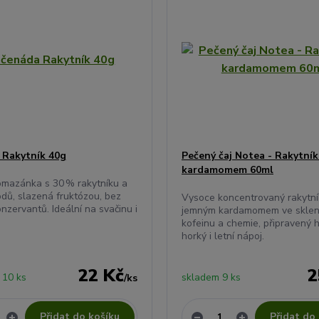
 Rakytník 40g
Pečený čaj Notea - Rakytník
kardamomem 60ml
mazánka s 30 % rakytníku a
odů, slazená fruktózou, bez
Vysoce koncentrovaný rakytní
onzervantů. Ideální na svačinu i
jemným kardamomem ve skleni
kofeinu a chemie, připravený 
horký i letní nápoj.
22 Kč
2
 10 ks
skladem 9 ks
/
ks
Přidat do košíku
Přidat do