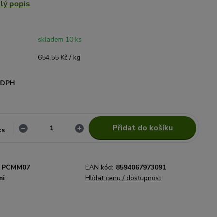
lý popis
skladem 10 ks
654,55 Kč / kg
i DPH
Přidat do košíku
ks
PCMM07
EAN kód:
8594067973091
mi
Hlídat cenu / dostupnost