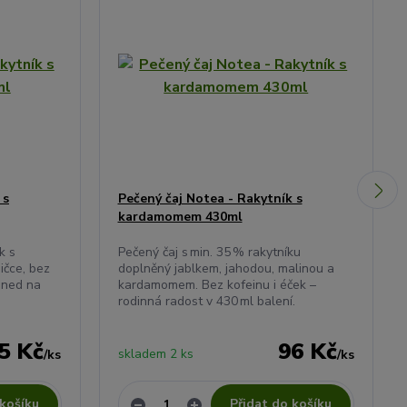
 s
Pečený čaj Notea - Rakytník s
kardamomem 430ml
k s
Pečený čaj s min. 35 % rakytníku
čce, bez
doplněný jablkem, jahodou, malinou a
hned na
kardamomem. Bez kofeinu i éček –
rodinná radost v 430 ml balení.
5 Kč
96 Kč
skladem 2 ks
/
ks
/
ks
 košíku
Přidat do košíku