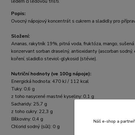
ledem či ledovou tříští.
Popis:
Ovocný nápojový koncentrát s cukrem a sladidly pro přípra
Složení:
Ananas, rakytník 19%, pitná voda, fruktóza, mango, sušená j
konzervant sorban draselný, antioxidanty (ascorban sodný,
koření, sladidlo steviol-glykosid (stévie).
Nutriční hodnoty (ve 100g nápoje):
Energická hodnota: 470 kJ / 112 kcal
Tuky: 0,6 g
z toho nasycené mastné kyseliny: 0,1 g
Sacharidy: 25,7 g
z toho cukry: 22,3 g
Bílkoviny: 0,4 g
Náš e-shop a partneř
Chlorid sodný (sůl): 0 g