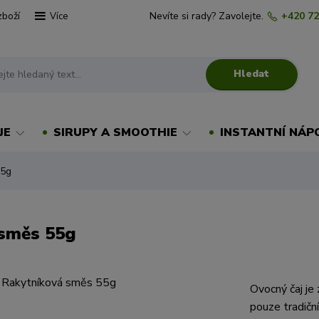
zboží
Nevíte si rady? Zavolejte.
+420 72
Více
Hledat
JE
SIRUPY A SMOOTHIE
INSTANTNÍ NÁP
55g
 směs 55g
Ovocný čaj je 
pouze tradiční