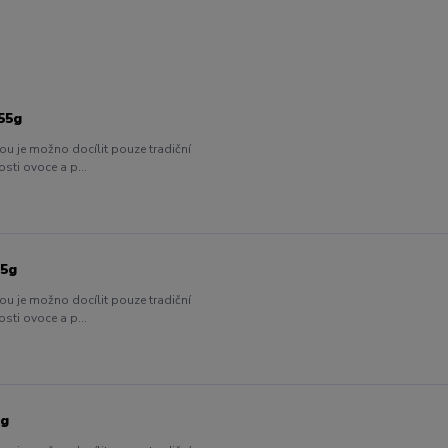
55g
rou je možno docílit pouze tradiční
osti ovoce a p...
55g
rou je možno docílit pouze tradiční
osti ovoce a p...
5g