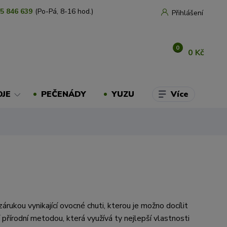
5 846 639
(Po-Pá, 8-16 hod.)
Přihlášení
0
0 Kč
Více
OJE
PEČENÁDY
YUZU
zárukou vynikající ovocné chuti, kterou je možno docílit
 přírodní metodou, která využívá ty nejlepší vlastnosti