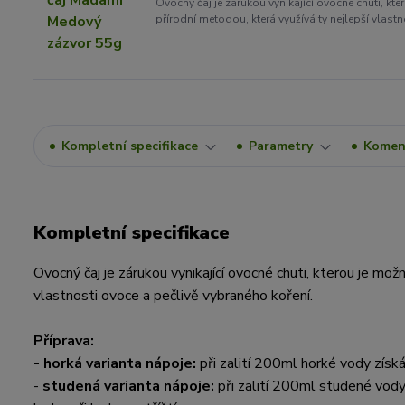
Ovocný čaj je zárukou vynikající ovocné chuti, kte
přírodní metodou, která využívá ty nejlepší vlastn
Kompletní specifikace
Parametry
Komen
Kompletní specifikace
Ovocný čaj je zárukou vynikající ovocné chuti, kterou je možn
vlastnosti ovoce a pečlivě vybraného koření.
Příprava:
-
horká varianta nápoje:
při zalití 200ml horké vody získ
-
studená varianta nápoje:
při zalití 200ml studené vody