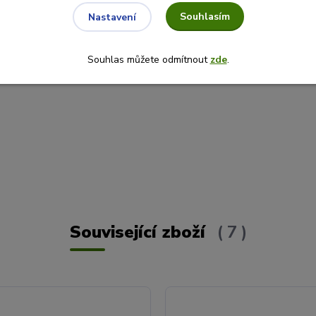
Souhlasím
Nastavení
Souhlas můžete odmítnout
zde
.
Související zboží
7