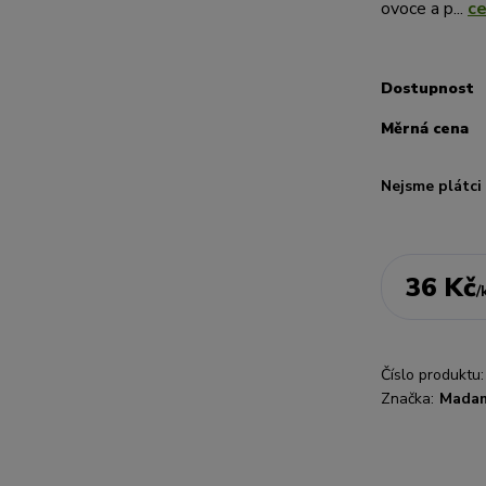
ovoce a p...
ce
Dostupnost
Měrná cena
Nejsme plátc
36 Kč
/
Číslo produktu:
Značka:
Mada