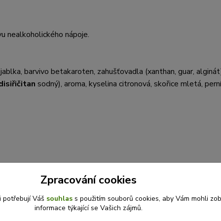
vu nealkoholického nápoje.
ablka, barvivo betakaroten, zahušťovadla (xanthan, guar, alginát
disiřičitan
sodný), aroma, kyselina citronová, skořice mletá, per
Zpracování cookies
i potřebují Váš
souhlas
s použitím souborů cookies, aby Vám mohli zo
informace týkající se Vašich zájmů.