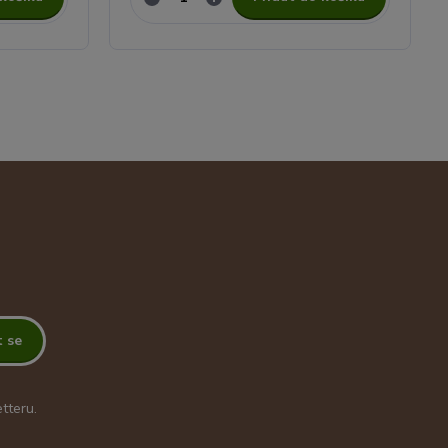
t se
tteru.