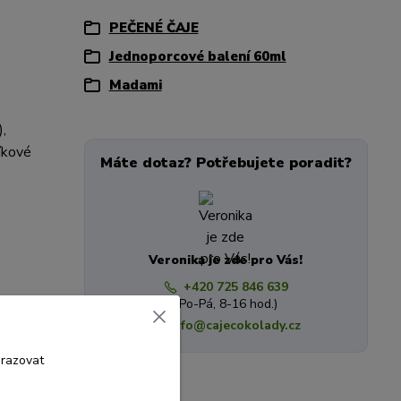
PEČENÉ ČAJE
Jednoporcové balení 60ml
Madami
),
níkové
Máte dotaz? Potřebujete poradit?
Veronika je zde pro Vás!
+420 725 846 639
(Po-Pá, 8-16 hod.)
info@cajecokolady.cz
brazovat