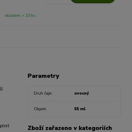
skladem > 10 ks
Parametry
ší
Druh čaje
ovocný
Objem
55 ml
plnit
Zboží zařazeno v kategoriích