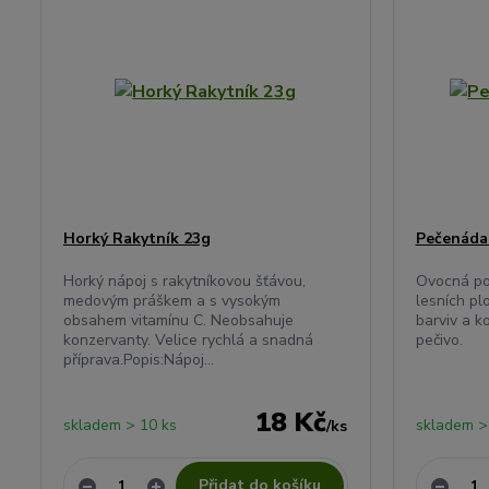
Horký Rakytník 23g
Pečenáda
Horký nápoj s rakytníkovou šťávou,
Ovocná po
medovým práškem a s vysokým
lesních pl
obsahem vitamínu C. Neobsahuje
barviv a k
konzervanty. Velice rychlá a snadná
pečivo.
příprava.Popis:Nápoj...
18 Kč
skladem > 10 ks
skladem >
/
ks
Přidat do košíku