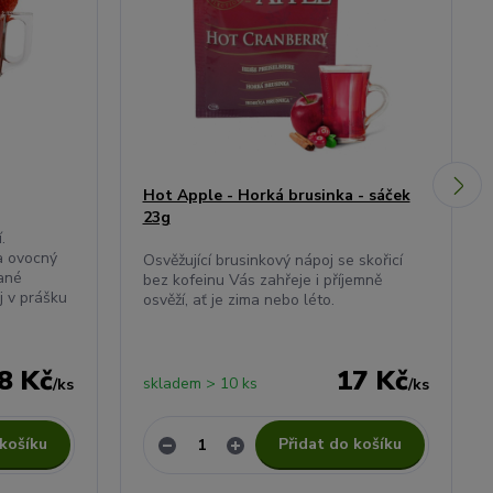
Hot Apple - Horká brusinka - sáček
23g
.
a ovocný
Osvěžující brusinkový nápoj se skořicí
hané
bez kofeinu Vás zahřeje i příjemně
j v prášku
osvěží, ať je zima nebo léto.
8 Kč
17 Kč
skladem > 10 ks
/
ks
/
ks
 košíku
Přidat do košíku