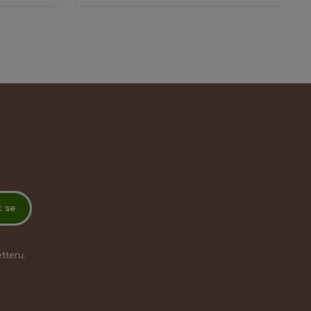
t se
tteru.