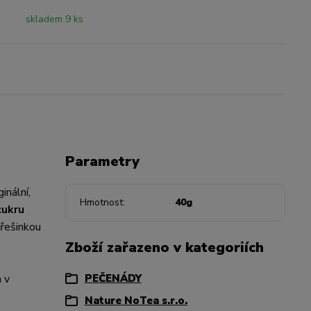
skladem 9 ks
Parametry
ginální,
Hmotnost
40g
cukru
třešinkou
Zboží zařazeno v kategoriích
a v
PEČENÁDY
Nature NoTea s.r.o.