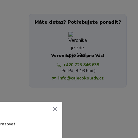
Máte dotaz? Potřebujete poradit?
Veronika je zde pro Vás!
+420 725 846 639
(Po-Pá, 8-16 hod.)
info@cajecokolady.cz
brazovat