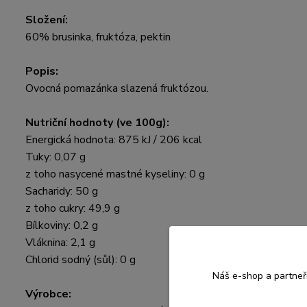
Složení:
60% brusinka, fruktóza, pektin
Popis:
Ovocná pomazánka slazená fruktózou.
Nutriční hodnoty (ve 100g):
Energická hodnota: 875 kJ / 206 kcal
Tuky: 0,07 g
z toho nasycené mastné kyseliny: 0 g
Sacharidy: 50 g
z toho cukry: 49,9 g
Bílkoviny: 0,2 g
Vláknina: 2,1 g
Chlorid sodný (sůl): 0 g
Náš e-shop a partneř
Výrobce: