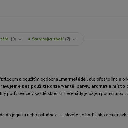
táře
0
Související zboží
7
zhledem a použitím podobná „
marmeládě
“, ale přesto jiná a ori
pravujeme bez použití konzervantů, barviv, aromat a místo 
tný podíl ovoce v každé sklenici Pečenády je už jen pomyslnou „
sada do jogurtu nebo palačinek – a skvěle se hodí i jako ochutnávk