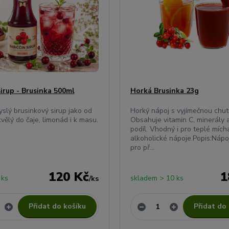
sirup - Brusinka 500ml
Horká Brusinka 23g
slý brusinkový sirup jako od
Horký nápoj s vyjímečnou chutí
kvělý do čaje, limonád i k masu.
Obsahuje vitamin C, minerály 
podíl. Vhodný i pro teplé míc
alkoholické nápoje.Popis:Nápo
pro př...
120 Kč
1
 ks
skladem > 10 ks
/
ks
Přidat do košíku
Přidat do