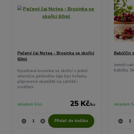
Pečený čaj Notea - Brusinka se skořící
Babiččin 
60ml
Jemně naky
babičky. S
Kyselkavá brusinka se skořicí v jedné
skleničce pečeného čaje bez kofeinu,
připravená okamžitě na zahřátí i
osvěžení.
25 Kč
skladem 6 ks
skladem 5
/
ks
Přidat do košíku