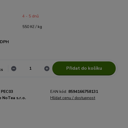
4 - 5 dnů
550 Kč / kg
i DPH
Přidat do košíku
ks
PEC03
EAN kód:
8594166758131
 NoTea s.r.o.
Hlídat cenu / dostupnost