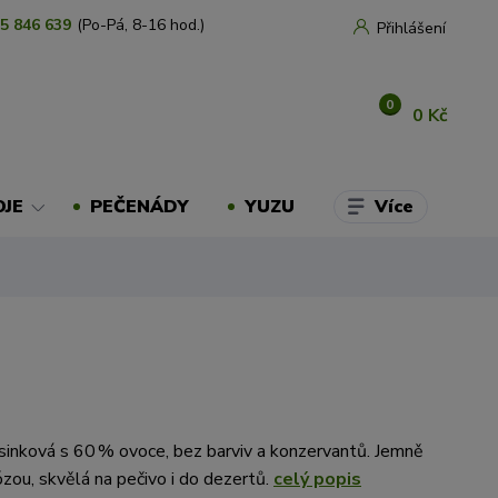
5 846 639
(Po-Pá, 8-16 hod.)
Přihlášení
0
0 Kč
Více
OJE
PEČENÁDY
YUZU
inková s 60 % ovoce, bez barviv a konzervantů. Jemně
ózou, skvělá na pečivo i do dezertů.
celý popis