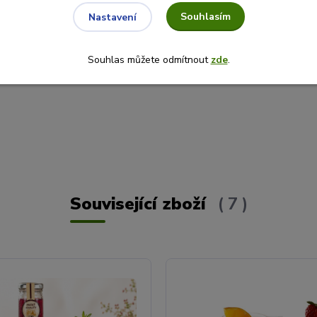
0
Souhlasím
Nastavení
Souhlas můžete odmítnout
zde
.
Související zboží
7