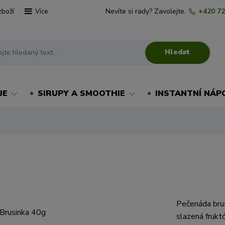
zboží
Nevíte si rady? Zavolejte.
+420 72
Více
Hledat
JE
SIRUPY A SMOOTHIE
INSTANTNÍ NÁP
Pečenáda brus
slazená frukt