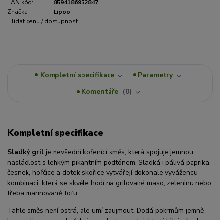
EAN kód:
8594186952847
Značka:
Lipoo
Hlídat cenu / dostupnost
Kompletní specifikace
Parametry
Komentáře
0
Kompletní specifikace
Sladký gril
je nevšední kořenící směs, která spojuje jemnou
nasládlost s lehkým pikantním podtónem. Sladká i pálivá paprika,
česnek, hořčice a dotek skořice vytvářejí dokonale vyváženou
kombinaci, která se skvěle hodí na grilované maso, zeleninu nebo
třeba marinované tofu.
Tahle směs není ostrá, ale umí zaujmout. Dodá pokrmům jemně