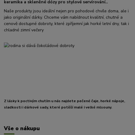
keramika a skleněné dózy pro stylové servírování..
Naše produkty jsou ideální nejen pro pohodové chvíle doma, ale i
jako originální dárky. Chceme vám nabídnout kvalitní, chutné a
cenově dostupné dobroty, které zpříjemní jak horké letní dny, tak i
chladné zimní večery
Z lásky k poctivým chutím u nás najdete pečené čaje, horké nápoje,
sladkosti i dárkové sady, které potěší malé i velké mlsouny.
Vše o nákupu