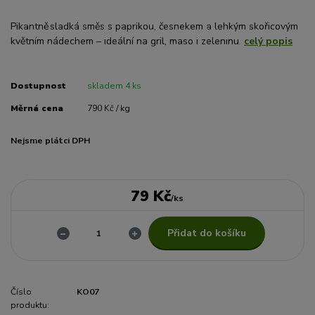
Pikantně sladká směs s paprikou, česnekem a lehkým skořicovým
květním nádechem – ideální na gril, maso i zeleninu.
celý popis
Dostupnost
skladem 4 ks
Měrná cena
790 Kč / kg
Nejsme plátci DPH
79 Kč
/
ks
Přidat do košíku
Číslo
KO07
produktu: