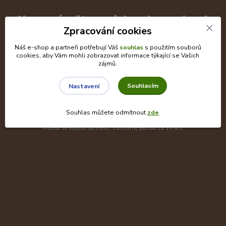
Nepropásněte novinky, akce a slevy!
Zpracování cookies
Náš e-shop a partneři potřebují Váš
souhlas
s použitím souborů
cookies, aby Vám mohli zobrazovat informace týkající se Vašich
zájmů.
Přihlásit se
Souhlasím
Nastavení
Souhlasím se
zpracováním osobních údajů
za účelem rozesílky
Souhlas můžete odmítnout
zde
.
newsletteru.
Můžete se kdykoli odhlásit. Zasíláme jednou za 14 dní.