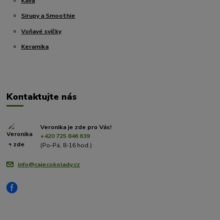
Káva
Sirupy a Smoothie
Voňavé svíčky
Keramika
Kontaktujte nás
Veronika je zde pro Vás!
+420 725 846 639
(Po-Pá, 8-16 hod.)
info@cajecokolady.cz