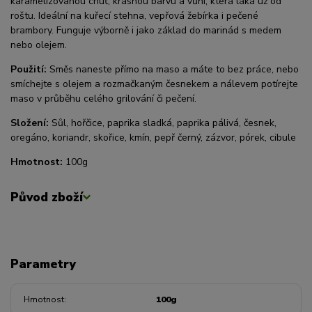
karamelizovanou chuť, krásnou barvu a vůni, která láká už od
roštu. Ideální na kuřecí stehna, vepřová žebírka i pečené
brambory. Funguje výborně i jako základ do marinád s medem
nebo olejem.
Použití:
Směs naneste přímo na maso a máte to bez práce, nebo
smíchejte s olejem a rozmačkaným česnekem a nálevem potírejte
maso v průběhu celého grilování či pečení.
Složení:
Sůl, hořčice, paprika sladká, paprika pálivá, česnek,
oregáno, koriandr, skořice, kmín, pepř černý, zázvor, pórek, cibule
Hmotnost:
100g
Původ zboží
Parametry
Hmotnost
100g