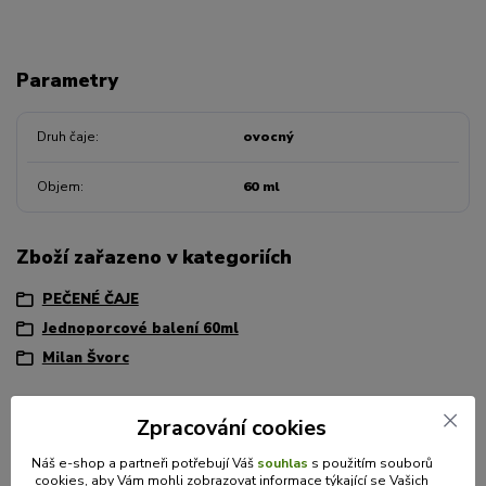
Parametry
Druh čaje
ovocný
Objem
60 ml
Zboží zařazeno v kategoriích
PEČENÉ ČAJE
Jednoporcové balení 60ml
Milan Švorc
Zpracování cookies
Máte dotaz? Potřebujete poradit?
Náš e-shop a partneři potřebují Váš
souhlas
s použitím souborů
cookies, aby Vám mohli zobrazovat informace týkající se Vašich