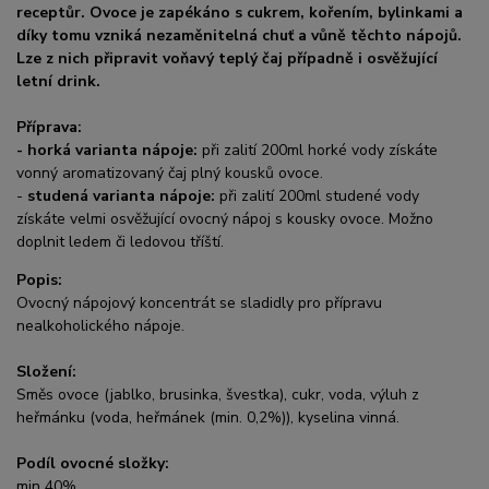
receptůr. Ovoce je zapékáno s cukrem, kořením, bylinkami a
díky tomu vzniká nezaměnitelná chuť a vůně těchto nápojů.
Lze z nich připravit voňavý teplý čaj případně i osvěžující
letní drink.
Příprava:
-
horká varianta nápoje:
při zalití 200ml horké vody získáte
vonný aromatizovaný čaj plný kousků ovoce.
-
studená varianta nápoje:
při zalití 200ml studené vody
získáte velmi osvěžující ovocný nápoj s kousky ovoce. Možno
doplnit ledem či ledovou tříští.
Popis:
Ovocný nápojový koncentrát se sladidly pro přípravu
nealkoholického nápoje.
Složení:
Směs ovoce (jablko, brusinka, švestka), cukr, voda, výluh z
heřmánku (voda, heřmánek (min. 0,2%)), kyselina vinná.
Podíl ovocné složky:
min 40%