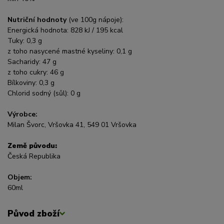
Nutriční hodnoty
(ve 100g nápoje):
Energická hodnota: 828 kJ / 195 kcal
Tuky: 0,3 g
z toho nasycené mastné kyseliny: 0,1 g
Sacharidy: 47 g
z toho cukry: 46 g
Bílkoviny: 0,3 g
Chlorid sodný (sůl): 0 g
Výrobce:
Milan Švorc, Vršovka 41, 549 01 Vršovka
Země původu:
Česká Republika
Objem:
60ml
Původ zboží