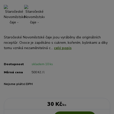
Staročeské Novoměstské čaje jsou vyráběny dle originálních
receptůr. Ovoce je zapékáno s cukrem, kořením, bylinkami a díky
tomu vzniká nezaměnitelná c...
celý popis
Dostupnost
skladem 10 ks
Měrná cena
500 Kč / l
Nejsme plátci DPH
30 Kč
/
ks