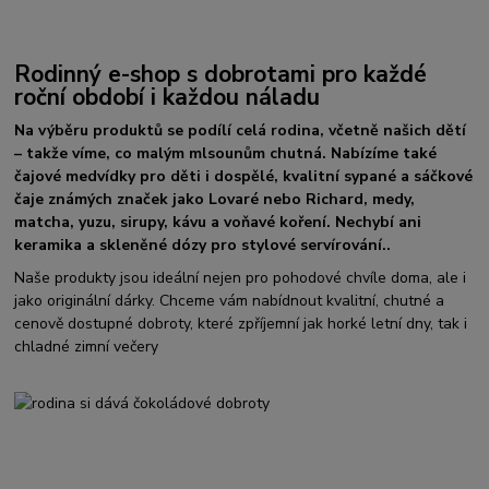
Rodinný e-shop s dobrotami pro každé
roční období i každou náladu
Na výběru produktů se podílí celá rodina, včetně našich dětí
– takže víme, co malým mlsounům chutná. Nabízíme také
čajové medvídky pro děti i dospělé, kvalitní sypané a sáčkové
čaje známých značek jako Lovaré nebo Richard, medy,
matcha, yuzu, sirupy, kávu a voňavé koření. Nechybí ani
keramika a skleněné dózy pro stylové servírování..
Naše produkty jsou ideální nejen pro pohodové chvíle doma, ale i
jako originální dárky. Chceme vám nabídnout kvalitní, chutné a
cenově dostupné dobroty, které zpříjemní jak horké letní dny, tak i
chladné zimní večery