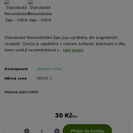
Staročeské Novoměstské čaje jsou vyráběny dle originálních
receptůr. Ovoce je zapékáno s cukrem, kořením, bylinkami a díky
tomu vzniká nezaměnitelná c...
celý popis
Dostupnost
skladem 10 ks
Měrná cena
500 Kč / l
Nejsme plátci DPH
30 Kč
/
ks
Přidat do košíku