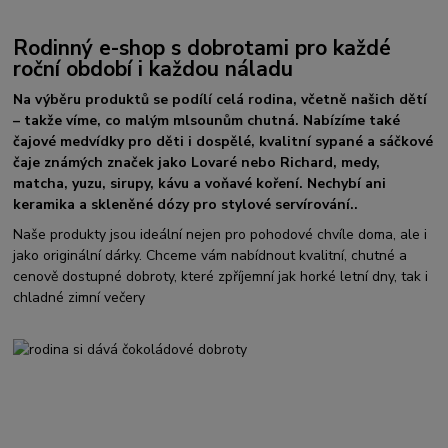
Rodinný e-shop s dobrotami pro každé
roční období i každou náladu
Na výběru produktů se podílí celá rodina, včetně našich dětí
– takže víme, co malým mlsounům chutná. Nabízíme také
čajové medvídky pro děti i dospělé, kvalitní sypané a sáčkové
čaje známých značek jako Lovaré nebo Richard, medy,
matcha, yuzu, sirupy, kávu a voňavé koření. Nechybí ani
keramika a skleněné dózy pro stylové servírování..
Naše produkty jsou ideální nejen pro pohodové chvíle doma, ale i
jako originální dárky. Chceme vám nabídnout kvalitní, chutné a
cenově dostupné dobroty, které zpříjemní jak horké letní dny, tak i
chladné zimní večery