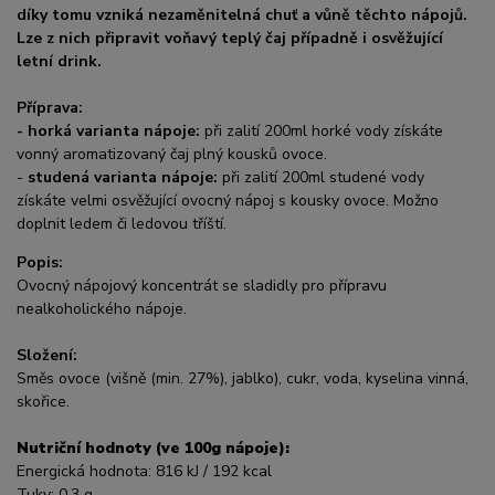
díky tomu vzniká nezaměnitelná chuť a vůně těchto nápojů.
Lze z nich připravit voňavý teplý čaj případně i osvěžující
letní drink.
Příprava:
-
horká varianta nápoje:
při zalití 200ml horké vody získáte
vonný aromatizovaný čaj plný kousků ovoce.
-
studená varianta nápoje:
při zalití 200ml studené vody
získáte velmi osvěžující ovocný nápoj s kousky ovoce. Možno
doplnit ledem či ledovou tříští.
Popis:
Ovocný nápojový koncentrát se sladidly pro přípravu
nealkoholického nápoje.
Složení:
Směs ovoce (višně (min. 27%), jablko), cukr, voda, kyselina vinná,
skořice.
Nutriční hodnoty (ve 100g nápoje):
Energická hodnota: 816 kJ / 192 kcal
Tuky: 0,3 g