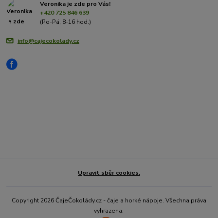
Veronika je zde pro Vás!
+420 725 846 639
(Po-Pá, 8-16 hod.)
info@cajecokolady.cz
Upravit sběr cookies.
Copyright 2026 ČajeČokolády.cz - čaje a horké nápoje. Všechna práva
vyhrazena.