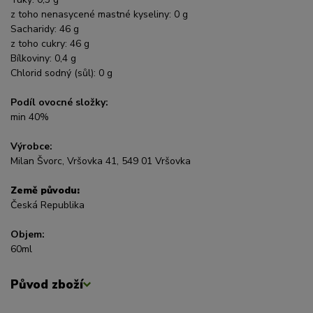
z toho nenasycené mastné kyseliny: 0 g
Sacharidy: 46 g
z toho cukry: 46 g
Bílkoviny: 0,4 g
Chlorid sodný (sůl): 0 g
Podíl ovocné složky:
min 40%
Výrobce:
Milan Švorc, Vršovka 41, 549 01 Vršovka
Země původu:
Česká Republika
Objem:
60ml
Původ zboží