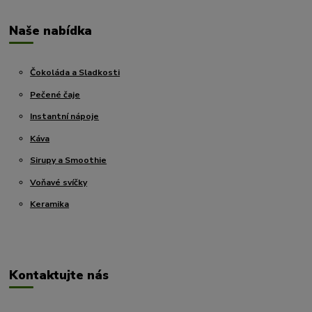
Naše nabídka
Čokoláda a Sladkosti
Pečené čaje
Instantní nápoje
Káva
Sirupy a Smoothie
Voňavé svíčky
Keramika
Kontaktujte nás