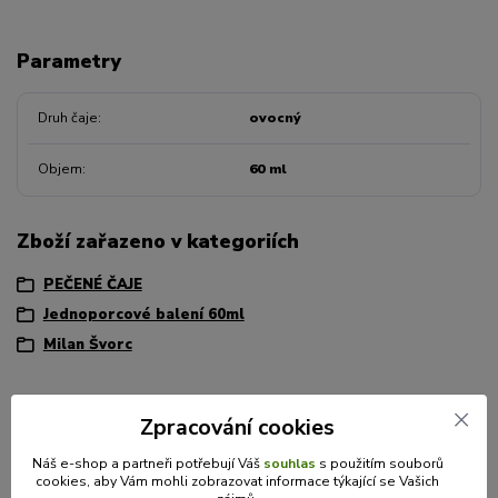
Parametry
Druh čaje
ovocný
Objem
60 ml
Zboží zařazeno v kategoriích
PEČENÉ ČAJE
Jednoporcové balení 60ml
Milan Švorc
Zpracování cookies
Máte dotaz? Potřebujete poradit?
Náš e-shop a partneři potřebují Váš
souhlas
s použitím souborů
cookies, aby Vám mohli zobrazovat informace týkající se Vašich