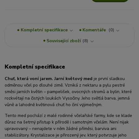
Kompletní specifikace
Komentáře
0
Související zboží
8
Kompletní specifikace
Chuť, která voní jarem. Jarní květový med
je první sladkou
odměnou včel po dlouhé zimě. Vzniká z nektaru a pylu pestré
směsi jarních květin – pampelišek, ovocných stromů a bylin, které
rozkvétají na čistých loukách Vysočiny. Jeho světlá barva, jemná
vůně a lahodně květinová chuť ho činí výjimečným.
Tento med pochází z malé rodinné včelařské farmy, kde se klade
důraz na šetrný přístup k přírodě i samotným včelám. Není nijak
upravovaný – nenajdete v něm žádné příměsi, barviva ani
stabilizátory. Krystalizace je přirozený jev, který potvrzuje jeho