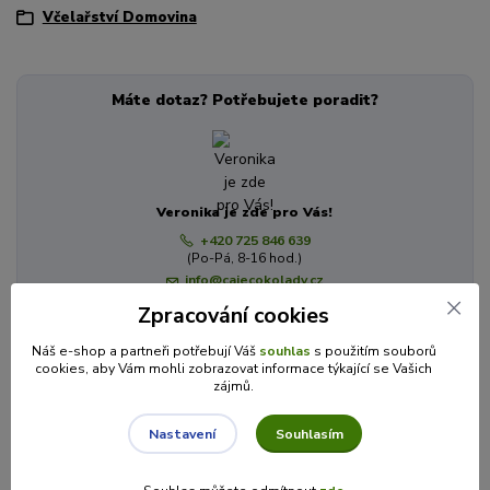
Včelařství Domovina
Máte dotaz? Potřebujete poradit?
Veronika je zde pro Vás!
+420 725 846 639
(Po-Pá, 8-16 hod.)
info@cajecokolady.cz
Zpracování cookies
Náš e-shop a partneři potřebují Váš
souhlas
s použitím souborů
Související zboží
8
cookies, aby Vám mohli zobrazovat informace týkající se Vašich
zájmů.
Souhlasím
Nastavení
Novinka
Novinka