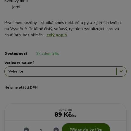
První med sezóny – sladká směs nektarů a pylu z jarních květin
na Vysočině. Totálně čistý, voňavý, rychle krystalizující – pravá
chuť jara, bez příměs...
celý popis
Dostupnost
Skladem 3 ks
Velikost balení
Nejsme plátci DPH
cena od
89 Kč
/
ks
Přidat do košíku