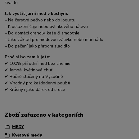
kvalitu.
Jak využít jarní med v kuchyni:
– Na čerstvé pečivo nebo do jogurtu
– K oslazení čaje nebo bylinkového nálevu
– Do domácí granoly, kaše či smoothie
– Jako základ pro medovou zálivku nebo marinádu
– Do pečení jako přírodní sladidlo
Proč si ho zamilujete:
✔ 100% přírodní med bez chemie
✔ Jemná, květinová chuť
✔ Ručně stáčený na Vysočině
✔ Vhodný pro každodenní použití
✔ Krásný i jako dárek od srdce
Zboží zařazeno v kategoriích
MEDY
Květové medy