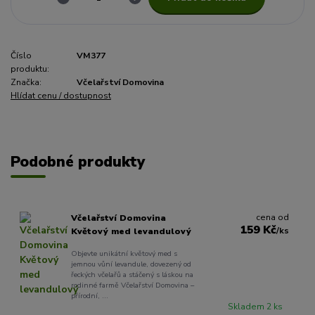
Číslo
VM377
produktu:
Značka:
Včelařství Domovina
Hlídat cenu / dostupnost
Podobné produkty
cena od
Včelařství Domovina
159 Kč
/
ks
Květový med levandulový
Objevte unikátní květový med s
jemnou vůní levandule, dovezený od
řeckých včelařů a stáčený s láskou na
rodinné farmě Včelařství Domovina –
přírodní, ...
Skladem 2 ks