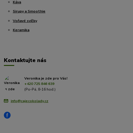
Káva
Sirupy a Smoothie
Voňavé svíčky
Keramika
Kontaktujte nás
Veronika je zde pro Vás!
+420 725 846 639
(Po-Pá, 8-16 hod.)
info@cajecokolady.cz