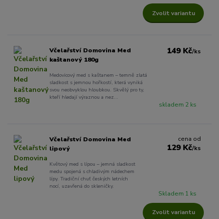
Zvolit variantu
149 Kč
Včelařství Domovina Med
/
ks
kaštanový 180g
Medovicový med s kaštanem – temně zlatá
sladkost s jemnou hořkostí, která vyniká
svou neobvyklou hloubkou. Skvělý pro ty,
kteří hledají výraznou a nez...
skladem 2 ks
cena od
Včelařství Domovina Med
129 Kč
/
ks
lipový
Květový med s lípou – jemná sladkost
medu spojená s chladivým nádechem
lípy. Tradiční chuť českých letních
nocí, uzavřená do skleničky.
Skladem 1 ks
Zvolit variantu