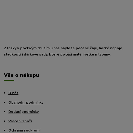
Z lásky k poctivým chutím u nás najdete pečené čaje, horké nápoje,
sladkosti i dárkové sady, které potěší malé i velké mlsouny.
Vše o nákupu
O nás
Obchodní podmínky
Dodací podmínky
Vrácení zboží
Ochrana soukromí