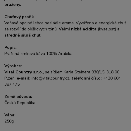
praženy.
Chuťový profil:
Voňavé opojné lehce nasládlé aroma. Vyvážená a energická chuť
se rozvíjí do oříškových tónů.
Velmi nízká acidita
(kyselost)
a
středně silná chuť.
Popis:
Pražená zrnková káva 100% Arabika
Výrobce:
Vital Country s.r.o.
, se sídlem Karla Steinera 930/15, 318 00
Plzeň,
e-mail:
info@vitalcountry.cz,
telefonní číslo:
+420 604
387 475
Země původu:
Česká Republika
Váha:
250g