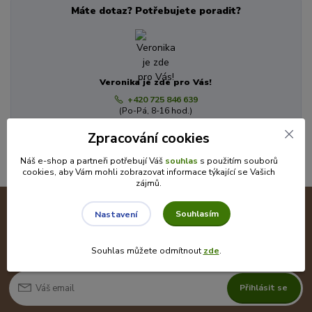
Máte dotaz? Potřebujete poradit?
Veronika je zde pro Vás!
+420 725 846 639
(Po-Pá, 8-16 hod.)
info@cajecokolady.cz
Zpracování cookies
Náš e-shop a partneři potřebují Váš
souhlas
s použitím souborů
cookies, aby Vám mohli zobrazovat informace týkající se Vašich
zájmů.
Souhlasím
Nepropásněte novinky, akce a slevy!
Nastavení
Souhlas můžete odmítnout
zde
.
Přihlásit se