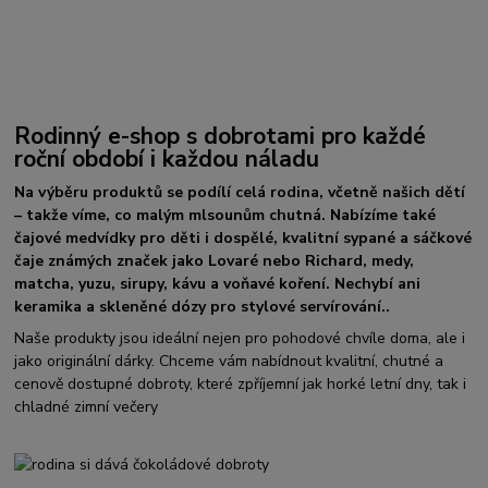
Rodinný e-shop s dobrotami pro každé
roční období i každou náladu
Na výběru produktů se podílí celá rodina, včetně našich dětí
– takže víme, co malým mlsounům chutná. Nabízíme také
čajové medvídky pro děti i dospělé, kvalitní sypané a sáčkové
čaje známých značek jako Lovaré nebo Richard, medy,
matcha, yuzu, sirupy, kávu a voňavé koření. Nechybí ani
keramika a skleněné dózy pro stylové servírování..
Naše produkty jsou ideální nejen pro pohodové chvíle doma, ale i
jako originální dárky. Chceme vám nabídnout kvalitní, chutné a
cenově dostupné dobroty, které zpříjemní jak horké letní dny, tak i
chladné zimní večery