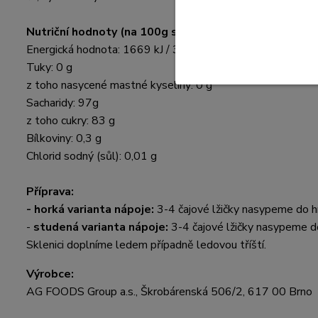
Nutriční hodnoty (na 100g směsi):
Energická hodnota: 1669 kJ / 399 kcal
Tuky: 0 g
z toho nasycené mastné kyseliny: 0 g
Sacharidy: 97g
z toho cukry: 83 g
Bílkoviny: 0,3 g
Chlorid sodný (sůl): 0,01 g
Příprava:
-
horká varianta nápoje:
3-4 čajové lžičky nasypeme do h
-
studená varianta nápoje:
3-4 čajové lžičky nasypeme d
Sklenici doplníme ledem případně ledovou tříští.
Výrobce:
AG FOODS Group a.s., Škrobárenská 506/2, 617 00 Brno