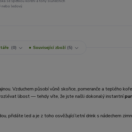
uška se špetkou koření a tóny slunečních
ý nebo ledový.
táře
0
Související zboží
5
rajinou. Vzduchem působí vůně skořice, pomeranče a teplého koře
rozlévat libost — tehdy víte, že jste našli dokonalý instantní
pu
u, přidáte led a je z toho osvěžující letní drink s nádechem zimn