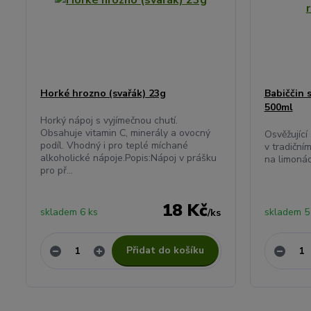
Horké hrozno (svařák) 23g
Babiččin 
500ml
Horký nápoj s vyjímečnou chutí.
Obsahuje vitamin C, minerály a ovocný
Osvěžující
podíl. Vhodný i pro teplé míchané
v tradičním
alkoholické nápoje.Popis:Nápoj v prášku
na limonád
pro př...
18 Kč
skladem 6 ks
skladem 5
/
ks
Přidat do košíku