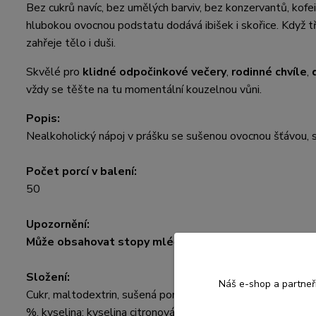
Bez cukrů navíc, bez umělých barviv, bez konzervantů, kof
hlubokou ovocnou podstatu dodává ibišek i skořice. Když t
zahřeje tělo i duši.
Skvělé pro
klidné odpočinkové večery
,
rodinné chvíle
,
vždy se těšte na tu momentální kouzelnou vůni.
P
opis:
Nealkoholický nápoj v prášku se sušenou ovocnou šťávou, s 
Počet porcí v balení:
50
Upozornění:
Může obsahovat stopy mléčné bílkoviny nebo laktóz
Složení:
Náš e-shop a partneř
Cukr, maltodextrin, sušená pomerančová šťáva 1,5 % (sušen
%, kyselina: kyselina citronová, aroma, barvivo: amoniakový