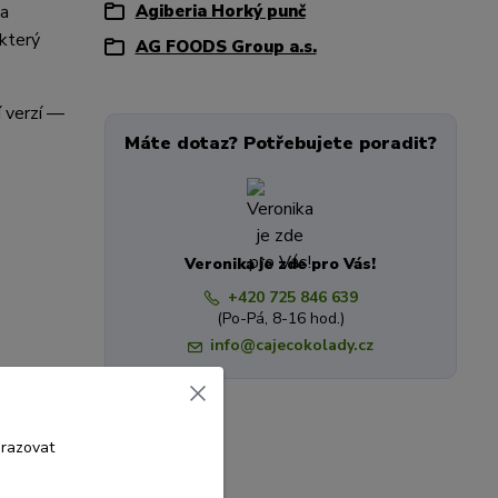
 a
Agiberia Horký punč
 který
AG FOODS Group a.s.
í verzí —
Máte dotaz? Potřebujete poradit?
Veronika je zde pro Vás!
+420 725 846 639
(Po-Pá, 8-16 hod.)
info@cajecokolady.cz
brazovat
akt 1,3