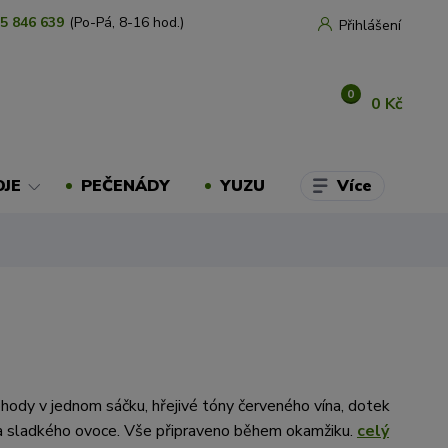
5 846 639
(Po-Pá, 8-16 hod.)
Přihlášení
0
0 Kč
Více
OJE
PEČENÁDY
YUZU
hody v jednom sáčku, hřejivé tóny červeného vína, dotek
a sladkého ovoce. Vše připraveno během okamžiku.
celý