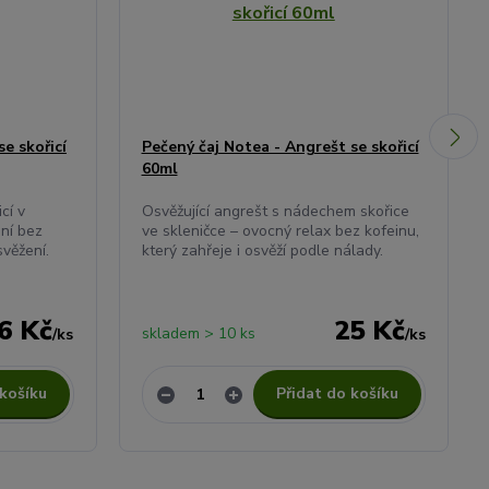
e skořicí
Pečený čaj Notea - Angrešt se skořicí
60ml
cí v
Osvěžující angrešt s nádechem skořice
ení bez
ve skleničce – ovocný relax bez kofeinu,
svěžení.
který zahřeje i osvěží podle nálady.
6 Kč
25 Kč
skladem > 10 ks
/
ks
/
ks
 košíku
Přidat do košíku