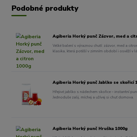
Podobné produkty
Agiberia Horký punč Zázvor, med a cit
Velké balení s výraznou chutí: zázvor, med a citro
klasika, která potěší v zimním období i osvěží v lé
Agiberia Horký punč Jablko se skořicí 
Hřejivé jablko s nádechem skořice – instantní pun
Jednoduše zalij, míchej a užívej si chuť domova.
Agiberia Horký punč Hruška 1000g