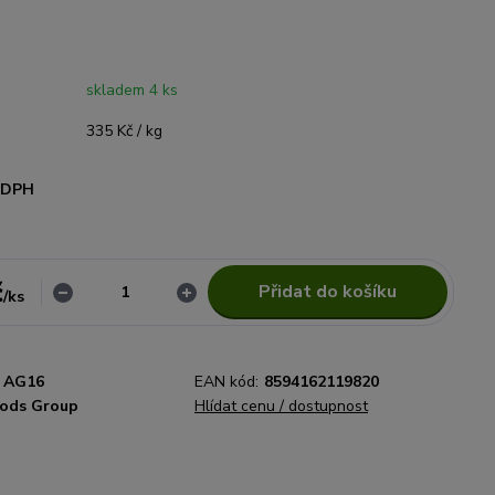
skladem 4 ks
335 Kč / kg
i DPH
č
Přidat do košíku
/
ks
AG16
EAN kód:
8594162119820
ods Group
Hlídat cenu / dostupnost