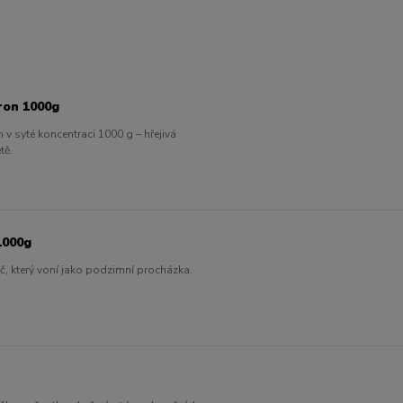
ron 1000g
n v syté koncentraci 1000 g – hřejivá
tě.
1000g
č, který voní jako podzimní procházka.