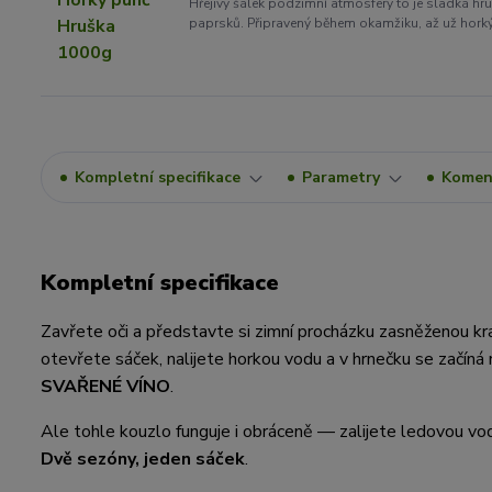
Hřejivý šálek podzimní atmosféry to je sladká hr
paprsků. Připravený během okamžiku, až už hork
Kompletní specifikace
Parametry
Komen
Kompletní specifikace
Zavřete oči a představte si zimní procházku zasněženou k
otevřete sáček, nalijete horkou vodu a v hrnečku se začíná 
SVAŘENÉ VÍNO
.
Ale tohle kouzlo funguje i obráceně — zalijete ledovou vodo
Dvě sezóny, jeden sáček
.