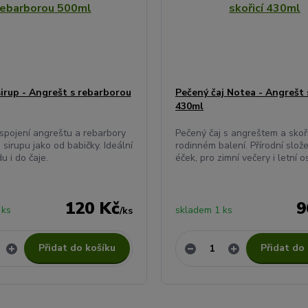
sirup - Angrešt s rebarborou
Pečený čaj Notea - Angrešt s
430ml
 spojení angreštu a rebarbory
Pečený čaj s angreštem a skoři
 sirupu jako od babičky. Ideální
rodinném balení. Přírodní slož
u i do čaje.
éček, pro zimní večery i letní o
120 Kč
9
 ks
skladem 1 ks
/
ks
Přidat do košíku
Přidat do