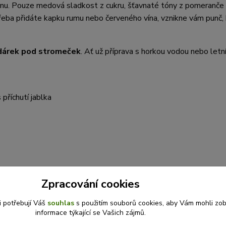
einu. Pouze medová sladkost z cukru, šťavnaté tóny z pomeranče
řeba přidáte kapku rumu nebo červeného vína, vznikne vám punč,
dárek pod stromeček
. Ať už příprava s horkou vodou nebo letn
příchutí jablka
y
Zpracování cookies
i potřebují Váš
souhlas
s použitím souborů cookies, aby Vám mohli zo
á pomerančová šťáva, protispékavá látka: E 551), ibiškový extr
informace týkající se Vašich zájmů.
 karamel, extrakt skořice 0,2 %