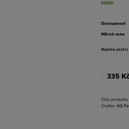
popis
Dostupnost
Měrná cena
Nejsme plátc
335 K
Číslo produktu:
Značka:
AG Fo