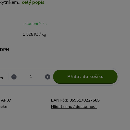
kytníkem...
celý popis
skladem 2 ks
1 525 Kč / kg
i DPH
Přidat do košíku
ks
AP07
EAN kód:
8595178227585
eke
Hlídat cenu / dostupnost