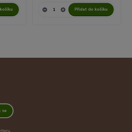
 košíku
Přidat do košíku
t se
tteru.