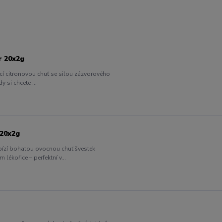
r 20x2g
cí citronovou chuť se silou zázvorového
 si chcete ...
 20x2g
bízí bohatou ovocnou chuť švestek
ékořice – perfektní v...