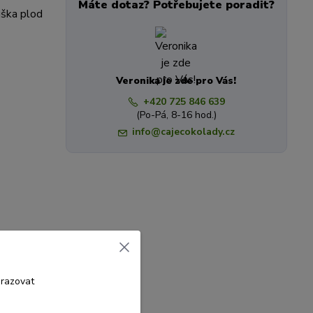
Máte dotaz? Potřebujete poradit?
ruška plod
Veronika je zde pro Vás!
+420 725 846 639
(Po-Pá, 8-16 hod.)
info@cajecokolady.cz
brazovat