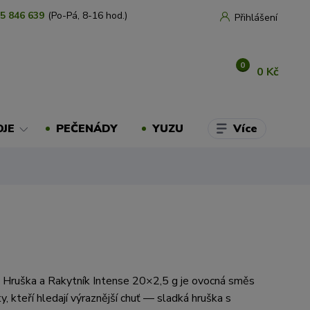
5 846 639
(Po-Pá, 8-16 hod.)
Přihlášení
0
0 Kč
Více
OJE
PEČENÁDY
YUZU
 Hruška a Rakytník Intense 20×2,5 g je ovocná směs
y, kteří hledají výraznější chuť — sladká hruška s