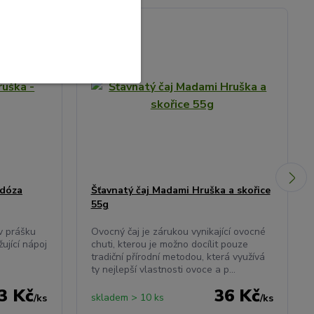
 dóza
Šťavnatý čaj Madami Hruška a skořice
55g
v prášku
Ovocný čaj je zárukou vynikající ovocné
žující nápoj
chuti, kterou je možno docílit pouze
tradiční přírodní metodou, která využívá
ty nejlepší vlastnosti ovoce a p...
3 Kč
36 Kč
skladem > 10 ks
/
ks
/
ks