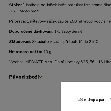
Složení:
Jablko plod, ibišek květ, ostružina list, aroma, ší
(1%), banán plod.
Příprava:
1 nálevový sáček zalijte 250 ml vroucí vody a n
Doporučené dávkování:
1-3 šálky denně.
Skladování:
Skladujte v suchu při teplotě do 25°C.
Hmotnost netto:
40 g
Výrobce: MEDIATE, s.r.o., Dolní Libchavy 325, 561 16 Lib
Původ zboží
Náš e-shop a partneř