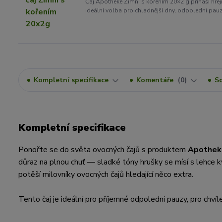
Čaj Apotheke Zimní s kořením 20×2 g přináší hř
ideální volba pro chladnější dny, odpolední pauzu
Kompletní specifikace
Komentáře
0
So
Kompletní specifikace
Ponořte se do světa ovocných čajů s produktem
Apotheke
důraz na plnou chuť — sladké tóny hrušky se mísí s lehce 
potěší milovníky ovocných čajů hledající něco extra.
Tento čaj je ideální pro příjemné odpolední pauzy, pro chví