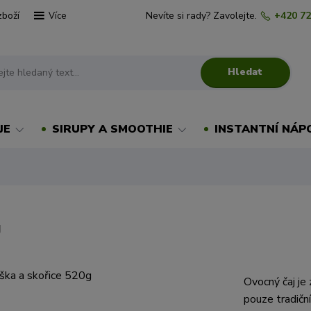
zboží
Nevíte si rady? Zavolejte.
+420 72
Více
Hledat
JE
SIRUPY A SMOOTHIE
INSTANTNÍ NÁP
g
Ovocný čaj je 
pouze tradiční