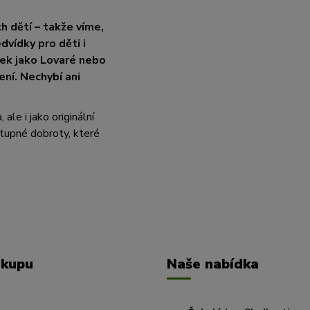
h dětí – takže víme,
vídky pro děti i
ček jako Lovaré nebo
ení. Nechybí ani
le i jako originální
tupné dobroty, které
ákupu
Naše nabídka