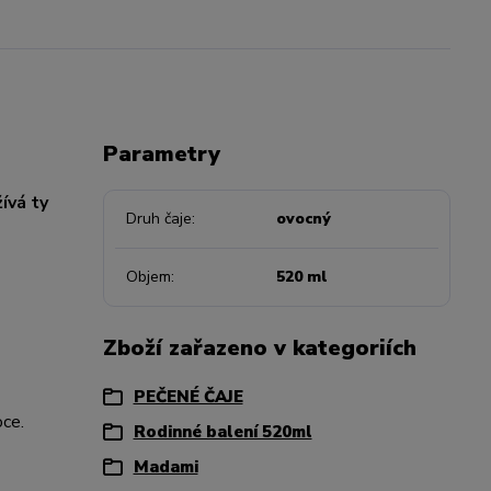
Parametry
ívá ty
Druh čaje
ovocný
Objem
520 ml
Zboží zařazeno v kategoriích
PEČENÉ ČAJE
oce.
Rodinné balení 520ml
Madami