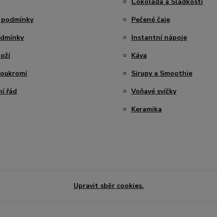
Čokoláda a Sladkosti
 podmínky
Pečené čaje
odmínky
Instantní nápoje
oží
Káva
soukromí
Sirupy a Smoothie
í řád
Voňavé svíčky
Keramika
Upravit sběr cookies.