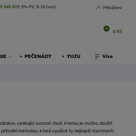
5 846 639
(Po-Pá, 8-16 hod.)
Přihlášení
0
0 Kč
Více
OJE
PEČENÁDY
YUZU
zárukou vynikající ovocné chuti, kterou je možno docílit
 přírodní metodou, která využívá ty nejlepší vlastnosti