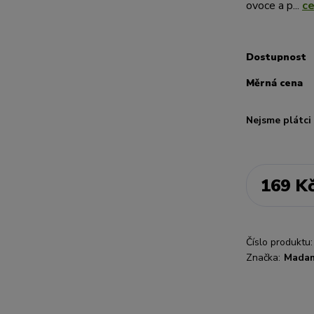
ovoce a p...
ce
Dostupnost
Měrná cena
Nejsme plátc
169 K
Číslo produktu:
Značka:
Mada