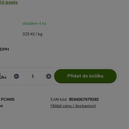
lý popis
skladem 4 ks
325 Kč / kg
i DPH
č
Přidat do košíku
/
ks
PCM05
EAN kód:
8594067979383
mi
Hlídat cenu / dostupnost