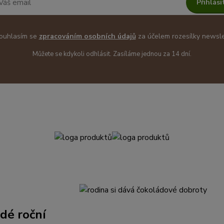
Přihlási
uhlasím se
zpracováním osobních údajů
za účelem rozesílky newsle
Můžete se kdykoli odhlásit. Zasíláme jednou za 14 dní.
dé roční