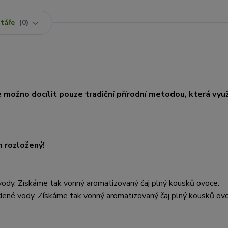
táře
0
je možno docílit pouze tradiční přírodní metodou, která využ
n rozložený!
vody. Získáme tak vonný aromatizovaný čaj plný kousků ovoce.
dené vody. Získáme tak vonný aromatizovaný čaj plný kousků ov