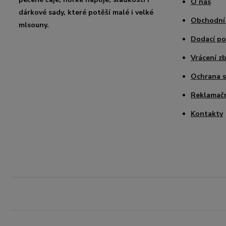
O nás
dárkové sady, které potěší malé i velké
Obchodní
mlsouny.
Dodací p
Vrácení zb
Ochrana 
Reklamačn
Kontakty