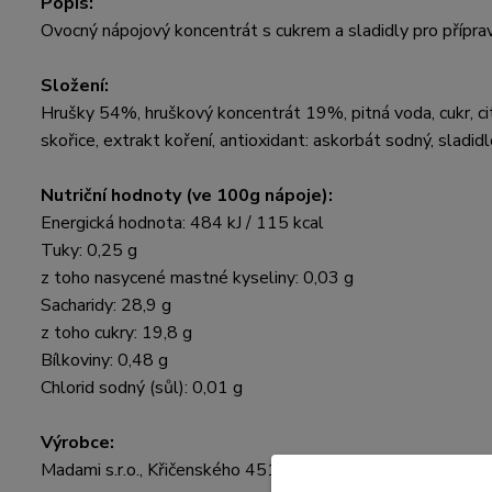
Popis:
Ovocný nápojový koncentrát s cukrem a sladidly pro přípra
Složení:
Hrušky 54%, hruškový koncentrát 19%, pitná voda, cukr, ci
skořice, extrakt koření, antioxidant: askorbát sodný, sladidl
Nutriční hodnoty (ve 100g nápoje):
Energická hodnota: 484 kJ / 115 kcal
Tuky: 0,25 g
z toho nasycené mastné kyseliny: 0,03 g
Sacharidy: 28,9 g
z toho cukry: 19,8 g
Bílkoviny: 0,48 g
Chlorid sodný (sůl): 0,01 g
Výrobce:
Madami s.r.o., Křičenského 451, 533 03 Dašice