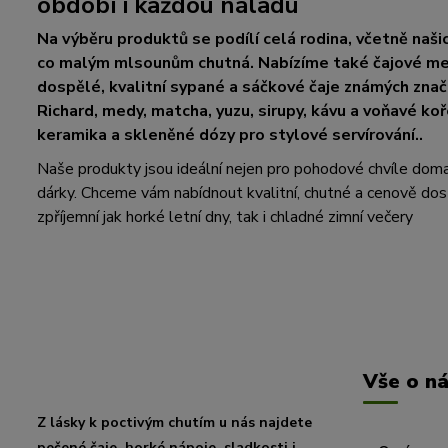
období i každou náladu
Na výběru produktů se podílí celá rodina, včetně našic
co malým mlsounům chutná. Nabízíme také čajové med
dospělé, kvalitní sypané a sáčkové čaje známých zna
Richard, medy, matcha, yuzu, sirupy, kávu a voňavé koř
keramika a skleněné dózy pro stylové servírování..
Naše produkty jsou ideální nejen pro pohodové chvíle doma, a
dárky. Chceme vám nabídnout kvalitní, chutné a cenově dos
zpříjemní jak horké letní dny, tak i chladné zimní večery
Vše o n
Z lásky k poctivým chutím u nás najdete
pečené čaje, horké nápoje, sladkosti i