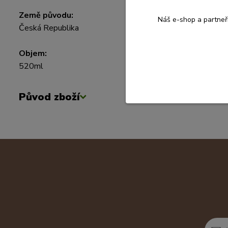
Země původu:
Náš e-shop a partneř
Česká Republika
Objem:
520ml
Původ zboží