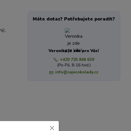
Máte dotaz? Potřebujete poradit?
ý;,
Veronika je zde pro Vás!
+420 725 846 639
(Po-Pá, 8-16 hod.)
info@cajecokolady.cz