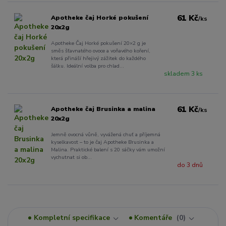
61 Kč
Apotheke čaj Horké pokušení
/
ks
20x2g
Apotheke Čaj Horké pokušení 20×2 g je
směs šťavnatého ovoce a voňavého koření,
která přináší hřejivý zážitek do každého
šálku. Ideální volba pro chlad...
skladem 3 ks
61 Kč
Apotheke čaj Brusinka a malina
/
ks
20x2g
Jemně ovocná vůně, vyvážená chuť a příjemná
kyselkavost – to je čaj Apotheke Brusinka a
Malina. Praktické balení s 20 sáčky vám umožní
vychutnat si ob...
do 3 dnů
Kompletní specifikace
Komentáře
0