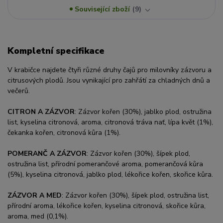
Související zboží
9
Kompletní specifikace
V krabičce najdete čtyři různé druhy čajů pro milovníky zázvoru a
citrusových plodů. Jsou vynikající pro zahřátí za chladných dnů a
večerů.
CITRON A ZÁZVOR
: Zázvor kořen (30%), jablko plod, ostružina
list, kyselina citronová, aroma, citronová tráva nať, lípa květ (1%),
čekanka kořen, citronová kůra (1%).
POMERANČ A ZÁZVOR
: Zázvor kořen (30%), šípek plod,
ostružina list, přírodní pomerančové aroma, pomerančová kůra
(5%), kyselina citronová, jablko plod, lékořice kořen, skořice kůra.
ZÁZVOR A MED
: Zázvor kořen (30%), šípek plod, ostružina list,
přírodní aroma, lékořice kořen, kyselina citronová, skořice kůra,
aroma, med (0,1%).