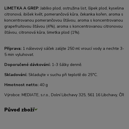
LIMETKA A GREP
: Jablko plod, ostružina list, šípek plod, kyselina
citronová, ibišek květ, pomerančová kůra, čekanka kořen, aroma s
koncentrovanou pomerančovou šťávou, aroma s koncentrovanou
grapefruitovou šťávou (4%), aroma s koncentrovanou citronovou
šťávou, citronová kůra, limetka plod (1%).
Příprava:
1 nálevový sáček zalijte 250 ml vroucí vody a nechte 3-
5 min vyluhovat.
Doporučené dávkování:
1-3 šálky denně.
Skladování:
Skladujte v suchu při teplotě do 25°C.
Hmotnost netto:
40 g
Výrobce: MEDIATE, s.r.o., Dolní Libchavy 325, 561 16 Libchavy, ČR
Původ zboží