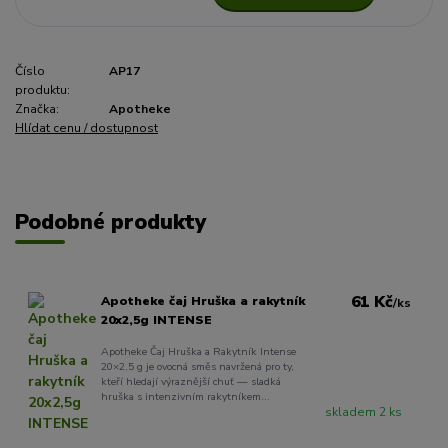
Číslo
AP17
produktu:
Značka:
Apotheke
Hlídat cenu / dostupnost
Podobné produkty
61 Kč
Apotheke čaj Hruška a rakytník
/
ks
20x2,5g INTENSE
Apotheke Čaj Hruška a Rakytník Intense
20×2,5 g je ovocná směs navržená pro ty,
kteří hledají výraznější chuť — sladká
hruška s intenzivním rakytníkem...
skladem 2 ks