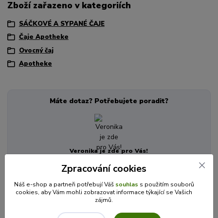
Zboží zařazeno v kategoriích
SÁČKOVÉ A SYPANÉ ČAJE
Čaje Apotheke
Ovocný čaj
Apotheke
Máte dotaz? Potřebujete poradit?
Veronika je zde pro Vás!
+420 725 846 639
Zpracování cookies
(Po-Pá, 8-16 hod.)
info@cajecokolady.cz
Náš e-shop a partneři potřebují Váš
souhlas
s použitím souborů
cookies, aby Vám mohli zobrazovat informace týkající se Vašich
zájmů.