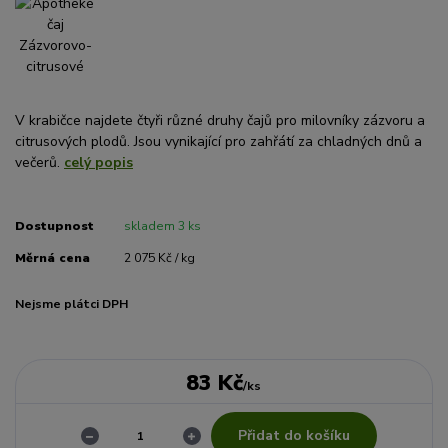
V krabičce najdete čtyři různé druhy čajů pro milovníky zázvoru a
citrusových plodů. Jsou vynikající pro zahřátí za chladných dnů a
večerů.
celý popis
Dostupnost
skladem 3 ks
Měrná cena
2 075 Kč / kg
Nejsme plátci DPH
83 Kč
/
ks
Přidat do košíku