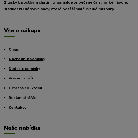
Z lásky k poctivým chutím u nás najdete pečené čaje, horké nápoje,
sladkosti i dárkové sady, které potěší malé i velké mlsouny.
Vše o nákupu
O nás
Obchodní podmínky
Dodací podmínky
Vrácení zboží
Ochrana soukromí
Reklamační řád
Kontakty
Naše nabídka