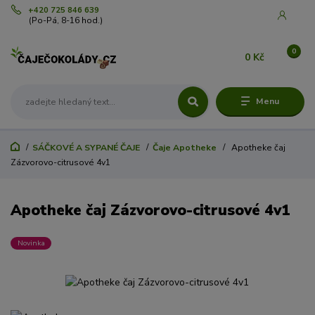
+420 725 846 639
(Po-Pá, 8-16 hod.)
0
0 Kč
Menu
SÁČKOVÉ A SYPANÉ ČAJE
Čaje Apotheke
Apotheke čaj
Zázvorovo-citrusové 4v1
Apotheke čaj Zázvorovo-citrusové 4v1
Novinka