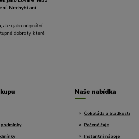
ček jako Lovaré nebo
ení. Nechybí ani
le i jako originální
tupné dobroty, které
ákupu
Naše nabídka
Čokoláda a Sladkosti
 podmínky
Pečené čaje
odmínky
Instantní nápoje