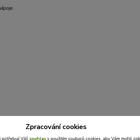
nápoje.
Zpracování cookies
i potřebují Váš
souhlas
s použitím souborů cookies, aby Vám mohli zo