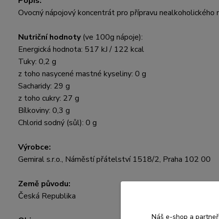
Popis:
Ovocný nápojový koncentrát pro přípravu nealkoholického 
Nutriční hodnoty
(ve 100g nápoje):
Energická hodnota: 517 kJ / 122 kcal
Tuky: 0,2 g
z toho nasycené mastné kyseliny: 0 g
Sacharidy: 29 g
z toho cukry: 27 g
Bílkoviny: 0,3 g
Chlorid sodný (sůl): 0 g
Výrobce:
Gemiral s.r.o., Náměstí přátelství 1518/2, Praha 102 00
Země původu:
Česká Republika
Náš e-shop a partneř