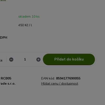
skladem 10 ks
450 Kč / l
i DPH
Přidat do košíku
ks
RCB05
EAN kód:
8594177690055
ade s.r.o.
Hlídat cenu / dostupnost