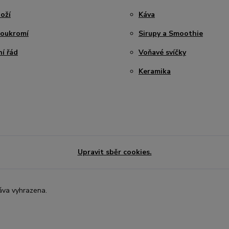
oží
Káva
soukromí
Sirupy a Smoothie
í řád
Voňavé svíčky
Keramika
Upravit sběr cookies.
áva vyhrazena.