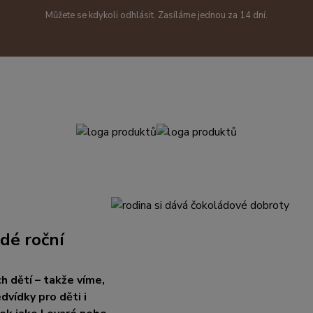
Můžete se kdykoli odhlásit. Zasíláme jednou za 14 dní.
dé roční
h dětí – takže víme,
vídky pro děti i