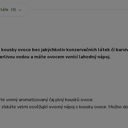
táře
0
s kousky ovoce bez jakýchkoliv konzervačních látek či barviv
 perlivou vodou a máte ovocem vonící lahodný nápoj.
áte vonný aromatizovaný čaj plný kousků ovoce.
 získáte velmi osvěžující ovocný nápoj s kousky ovoce. Možno do