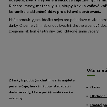
dospělé, kvalitní sypané a sáčkové čaje známých zna
Richard, medy, matcha, yuzu, sirupy, kávu a voňavé koř
keramika a skleněné dózy pro stylové servírování..
Naše produkty jsou ideální nejen pro pohodové chvíle doma, a
dárky. Chceme vám nabídnout kvalitní, chutné a cenově dos
zpříjemní jak horké letní dny, tak i chladné zimní večery
Vše o n
Z lásky k poctivým chutím u nás najdete
pečené čaje, horké nápoje, sladkosti i
O nás
dárkové sady, které potěší malé i velké
Obchodní
mlsouny.
Dodací p