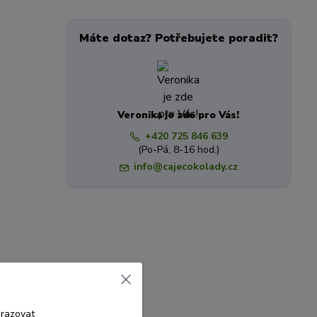
Máte dotaz? Potřebujete poradit?
Veronika je zde pro Vás!
+420 725 846 639
(Po-Pá, 8-16 hod.)
info@cajecokolady.cz
brazovat