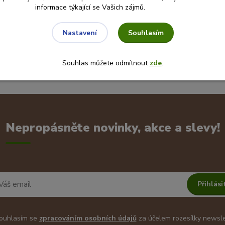
informace týkající se Vašich zájmů.
Souhlasím
Nastavení
Souhlas můžete odmítnout
zde
.
Nepropásněte novinky, akce a slevy!
Přihlási
uhlasím se
zpracováním osobních údajů
za účelem rozesílky newsle