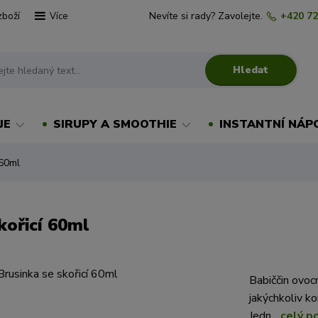
zboží
Nevíte si rady? Zavolejte.
+420 72
Více
Hledat
JE
SIRUPY A SMOOTHIE
INSTANTNÍ NÁP
 60ml
kořicí 60ml
Babiččin ovocn
jakýchkoliv ko
Jedn...
celý p