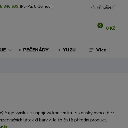
5 846 639
(Po-Pá, 8-16 hod.)
Přihlášení
0
0 Kč
Více
OJE
PEČENÁDY
YUZU
ý čaj je vynikající nápojový koncentrát s kousky ovoce bez
nzervačních látek či barviv. Je to čistě přírodní produkt.
opis