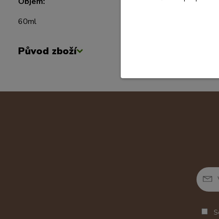
Objem:
60ml
Původ zboží
So