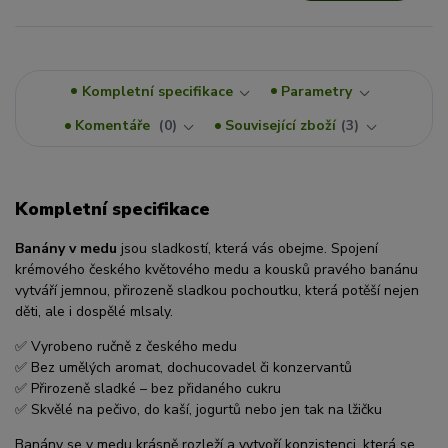
Kompletní specifikace
Parametry
Komentáře
0
Související zboží
3
Kompletní specifikace
Banány v medu
jsou sladkostí, která vás obejme. Spojení
krémového českého květového medu a kousků pravého banánu
vytváří jemnou, přirozeně sladkou pochoutku, která potěší nejen
děti, ale i dospělé mlsaly.
✅ Vyrobeno ručně z českého medu
✅ Bez umělých aromat, dochucovadel či konzervantů
✅ Přirozeně sladké – bez přidaného cukru
✅ Skvělé na pečivo, do kaší, jogurtů nebo jen tak na lžičku
Banány se v medu krásně rozleží a vytvoří konzistenci, která se