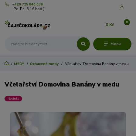
+420 725 846 639
(Po-Pá, 8-16 hod.)
0
0 Kč
Menu
MEDY
Ochucené medy
Včelařství Domovina Banány v medu
Včelařství Domovina Banány v medu
Novinka