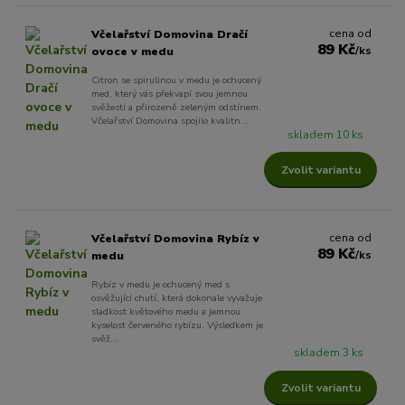
cena od
Včelařství Domovina Dračí
89 Kč
/
ks
ovoce v medu
Citron se spirulinou v medu je ochucený
med, který vás překvapí svou jemnou
svěžestí a přirozeně zeleným odstínem.
Včelařství Domovina spojilo kvalitn...
skladem 10 ks
Zvolit variantu
cena od
Včelařství Domovina Rybíz v
89 Kč
/
ks
medu
Rybíz v medu je ochucený med s
osvěžující chutí, která dokonale vyvažuje
sladkost květového medu a jemnou
kyselost červeného rybízu. Výsledkem je
svěž...
skladem 3 ks
Zvolit variantu