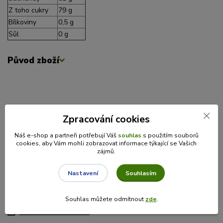
Z toho cukry
79 g
Bílkoviny
0,5 g
Sůl
0 g
Původ zboží
Parametry
Zpracování cookies
Hmotnost
75g
Náš e-shop a partneři potřebují Váš
souhlas
s použitím souborů
cookies, aby Vám mohli zobrazovat informace týkající se Vašich
zájmů.
Zboží zařazeno v kategoriích
Souhlasím
Nastavení
MEDY
Ochucené medy
Souhlas můžete odmítnout
zde
.
Včelařství Domovina