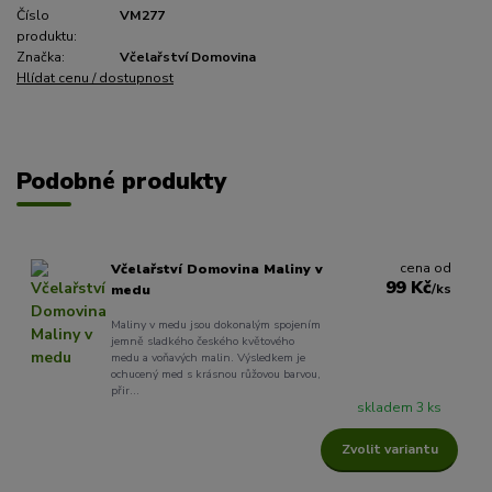
Číslo
VM277
produktu:
Značka:
Včelařství Domovina
Hlídat cenu / dostupnost
Podobné produkty
cena od
Včelařství Domovina Maliny v
99 Kč
/
ks
medu
Maliny v medu jsou dokonalým spojením
jemně sladkého českého květového
medu a voňavých malin. Výsledkem je
ochucený med s krásnou růžovou barvou,
přir...
skladem 3 ks
Zvolit variantu