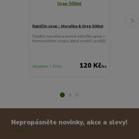
Babiččin sirup - Meruňka & Grep 500ml
Citrónový pep
Sladká meruňka a jemně nahořklý grep v
Kořenící směs
harmonickém sirupu, který osvěží i potěší.
citronové kůry
chuť každého j
120 Kč
skladem > 10 ks
/
ks
skladem 2 ks
Nepropásněte novinky, akce a slevy!