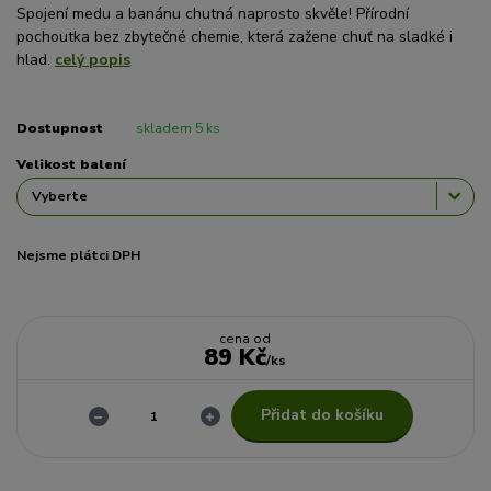
Spojení medu a banánu chutná naprosto skvěle! Přírodní
pochoutka bez zbytečné chemie, která zažene chuť na sladké i
hlad.
celý popis
Dostupnost
skladem 5 ks
Velikost balení
Nejsme plátci DPH
cena od
89 Kč
/
ks
Přidat do košíku