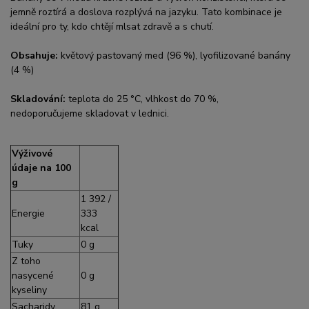
jemně roztírá a doslova rozplývá na jazyku. Tato kombinace je
ideální pro ty, kdo chtějí mlsat zdravě a s chutí.
Obsahuje:
květový pastovaný med (96 %), lyofilizované banány
(4 %)
Skladování:
teplota do 25 °C, vlhkost do 70 %,
nedoporučujeme skladovat v lednici.
Výživové
údaje na 100
g
1 392 /
Energie
333
kcal
Tuky
0 g
Z toho
nasycené
0 g
kyseliny
Sacharidy
81 g