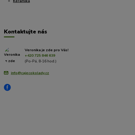
Keramika
Kontaktujte nás
Veronika je zde pro Vás!
+420 725 846 639
(Po-Pá, 8-16 hod.)
info@cajecokolady.cz