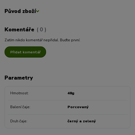
Původ zboží
Komentáře
0
Zatím nikdo komentář nepřidal. Buďte první.
Přidat komentář
Parametry
Hmotnost
48g
Balení čaje
Porcovaný
Druh čaje
černý a zelený