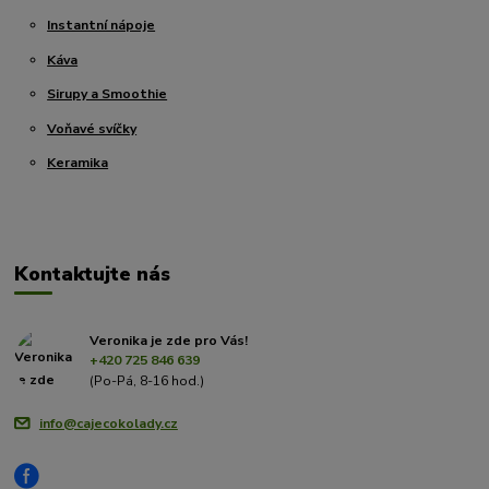
Instantní nápoje
Káva
Sirupy a Smoothie
Voňavé svíčky
Keramika
Kontaktujte nás
Veronika je zde pro Vás!
+420 725 846 639
(Po-Pá, 8-16 hod.)
info@cajecokolady.cz