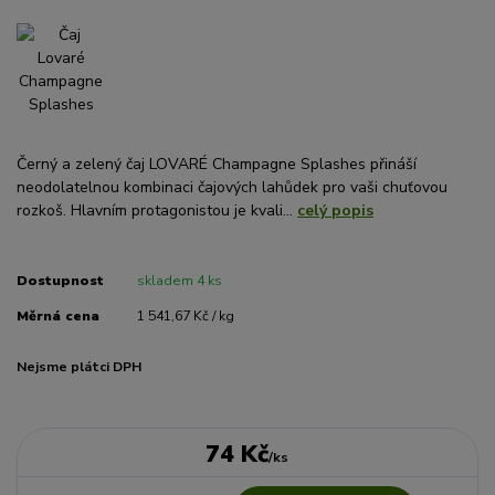
Černý a zelený čaj LOVARÉ Champagne Splashes přináší
neodolatelnou kombinaci čajových lahůdek pro vaši chuťovou
rozkoš. Hlavním protagonistou je kvali...
celý popis
Dostupnost
skladem 4 ks
Měrná cena
1 541,67 Kč / kg
Nejsme plátci DPH
74 Kč
/
ks