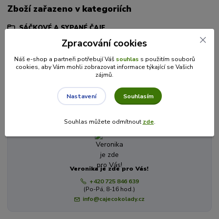
Zboží zařazeno v kategoriích
SÁČKOVÉ A SYPANÉ ČAJE
Zpracování cookies
Čaje Lovaré
Černý čaj
Náš e-shop a partneři potřebují Váš
souhlas
s použitím souborů
cookies, aby Vám mohli zobrazovat informace týkající se Vašich
Zelený čaj
zájmů.
Lovaré
Souhlasím
Nastavení
Máte dotaz? Potřebujete poradit?
Souhlas můžete odmítnout
zde
.
Veronika je zde pro Vás!
+420 725 846 639
(Po-Pá, 8-16 hod.)
info@cajecokolady.cz