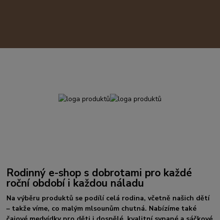
Rodinný e-shop s dobrotami pro každé
roční období i každou náladu
Na výběru produktů se podílí celá rodina, včetně našich dětí
– takže víme, co malým mlsounům chutná. Nabízíme také
čajové medvídky pro děti i dospělé, kvalitní sypané a sáčkové