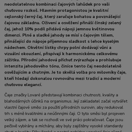
neodolatelnou kombinaci čajových lahůdek pro vaši
chuťovou rozkoš. Hlavním protagonistou je kvalitní
cejlonský černý čaj, který zaručuje bohatou a povznášející
čajovou základnu. Oživení a osvěžení přináší čínský zelený
čaj, jehož 10% podíl přidává nápoji jemnou květinovou
dimenzi. Plné a sladké jahody se mísí s čajovým tělem,
přinášející do nápoje příjemnou sladkost s lehce kyselým
nádechem. Okvětní lístky chrpy polní dodávají vůni a
vizuální okouzlení, přispívají k harmonickému celkovému
zážitku. Přírodní jahodová příchuť zvýrazňuje a prohlubuje
intenzitu jahodového tónu, činíce tento čaj neodolatelně
osvěžujícím a chutným. Je to skvělá volba pro milovníky čaje,
kteří hledají dokonalou rovnováhu mezi tradicí a moderní
chuťovou elegancí.
Čaje značky Lovaré představují kombinaci chutnosti, kvality a
blahodárných účinků na organismus. Její zakladatel začal vytvářet
vlastní čajové směsi za použití přírodních surovin, aby redukoval
trh s méně kvalitními a neúčinnými čaji. O tyto směsi byl projeven
velký zájem, a tak se rozhodl ve své práci pokračovat. Čaje jsou
pečlivě vybírány a míchány, aby byly zajištěny vysoké standardy