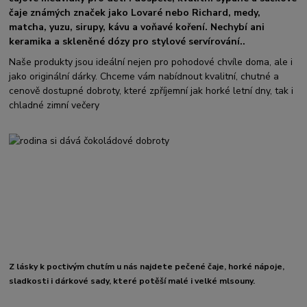
čaje známých značek jako Lovaré nebo Richard, medy,
matcha, yuzu, sirupy, kávu a voňavé koření. Nechybí ani
keramika a skleněné dózy pro stylové servírování..
Naše produkty jsou ideální nejen pro pohodové chvíle doma, ale i
jako originální dárky. Chceme vám nabídnout kvalitní, chutné a
cenově dostupné dobroty, které zpříjemní jak horké letní dny, tak i
chladné zimní večery
Z lásky k poctivým chutím u nás najdete pečené čaje, horké nápoje,
sladkosti i dárkové sady, které potěší malé i velké mlsouny.