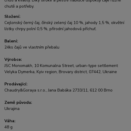
chuti a kvality. Díky široké a pestré nabídce uspokojí čaje různé
chutě a potřeby.
Složení:
Cejlonský černý čaj, čínský zelený čaj 10 %, jahody 1,5 %, okvětní
lístky chrpy polní 0,5 %, přírodní jahodová příchuť.
Balení:
24ks čajů ve vlastním přebalu
Výrobce:
JSC Monomakh, 10 Komunalna Street, urban-type settlement
Velyka Dymerka, Kyiv region, Brovary district, 07442, Ukraine
Prodávající:
Chaudry&Goraya s.r.o., Jana Babáka 2733/11, 612 00 Brno
Země původu:
Ukrajina
Váha:
48 g