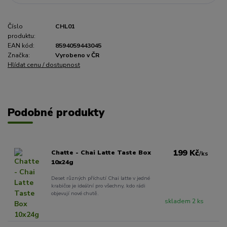
Číslo
CHL01
produktu:
EAN kód:
8594059443045
Značka:
Vyrobeno v ČR
Hlídat cenu / dostupnost
Podobné produkty
199 Kč
Chatte - Chai Latte Taste Box
/
ks
10x24g
Deset různých příchutí Chai latte v jedné
krabičce je ideální pro všechny, kdo rádi
objevují nové chutě.
skladem 2 ks