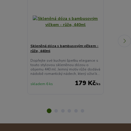
Skleněná dóza s bambusovým víčkem -
Medová poma
růže, 440ml
Sladkost s ná
medová pomazá
Dopřejte své kuchyni špetku elegance s
dětství – když 
touto stylovou skleněnou dózou o
čaj po podzimn
objemu 440 ml. Jemný motiv růže dodává
nádobě romantický nádech, který oživí k...
179 Kč
skladem 6 ks
/
ks
skladem > 10 