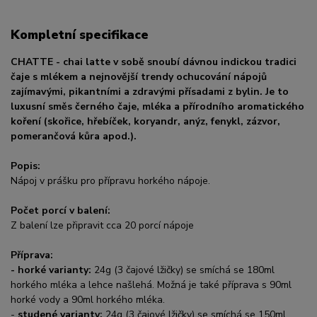
Kompletní specifikace
CHATTE - chai latte v sobě snoubí dávnou indickou tradici
čaje s mlékem a nejnovější trendy ochucování nápojů
zajímavými, pikantními a zdravými přísadami z bylin.
Je to
luxusní směs černého čaje, mléka a přírodního aromatického
koření (skořice, hřebíček, koryandr, anýz, fenykl, zázvor,
pomerančová kůra apod.).
Popis:
Nápoj v prášku pro přípravu horkého nápoje.
Počet porcí v balení:
Z balení lze připravit cca 20 porcí nápoje
Příprava:
-
horké varianty:
24g (3 čajové lžičky) se smíchá se 180ml
horkého mléka a lehce našlehá. Možná je také příprava s 90ml
horké vody a 90ml horkého mléka.
-
studené varianty:
24g (3 čajové lžičky) se smíchá se 150ml