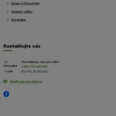
Sirupy a Smoothie
Voňavé svíčky
Keramika
Kontaktujte nás
Veronika je zde pro Vás!
+420 725 846 639
(Po-Pá, 8-16 hod.)
info@cajecokolady.cz