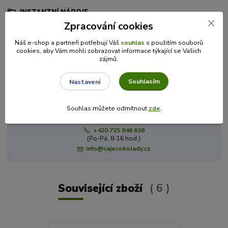
INSTANTNÍ NÁPOJE
Zpracování cookies
Chatte Chai Latte
Náš e-shop a partneři potřebují Váš
souhlas
s použitím souborů
cookies, aby Vám mohli zobrazovat informace týkající se Vašich
zájmů.
Máte dotaz? Potřebujete poradit?
Souhlasím
Nastavení
Souhlas můžete odmítnout
zde
.
Veronika je zde pro Vás!
+420 725 846 639
(Po-Pá, 8-16 hod.)
info@cajecokolady.cz
Související zboží
6