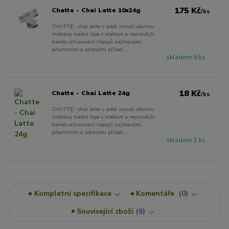
175 Kč
Chatte - Chai Latte 10x24g
/
ks
CHATTE - chai latte v sobě snoubí dávnou
indickou tradici čaje s mlékem a nejnovější
trendy ochucování nápojů zajímavými,
pikantními a zdravými přísad...
skladem 6 ks
18 Kč
Chatte - Chai Latte 24g
/
ks
CHATTE - chai latte v sobě snoubí dávnou
indickou tradici čaje s mlékem a nejnovější
trendy ochucování nápojů zajímavými,
pikantními a zdravými přísad...
skladem 1 ks
Kompletní specifikace
Komentáře
0
Související zboží
6