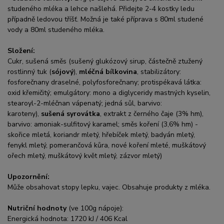
studeného mléka a lehce našlehá. Přidejte 2-4 kostky ledu
případně ledovou tříšť. Možná je také příprava s 80ml studené
vody a 80ml studeného mléka.
Složení:
Cukr, sušená směs (sušený glukózový sirup, částečně ztužený
rostlinný tuk (
sójový
),
mléčná bílkovina
, stabilizátory:
fosforečnany draselné, polyfosforečnany; protispékavá látka:
oxid křemičitý; emulgátory: mono a diglyceridy mastných kyselin,
stearoyl-2-mléčnan vápenatý; jedná sůl, barvivo:
karoteny),
sušená syrovátka
, extrakt z černého čaje (3% hm),
barvivo: amoniak-sulfitový karamel; směs koření (3,6% hm) -
skořice mletá, koriandr mletý, hřebíček mletý, badyán mletý,
fenykl mletý, pomerančová kůra, nové koření mleté, muškátový
ořech mletý, muškátový květ mletý, zázvor mletý)
Upozornění:
Může obsahovat stopy lepku, vajec. Obsahuje produkty z mléka.
Nutriční hodnoty
(ve 100g nápoje):
Energická hodnota: 1720 kJ / 406 Kcal