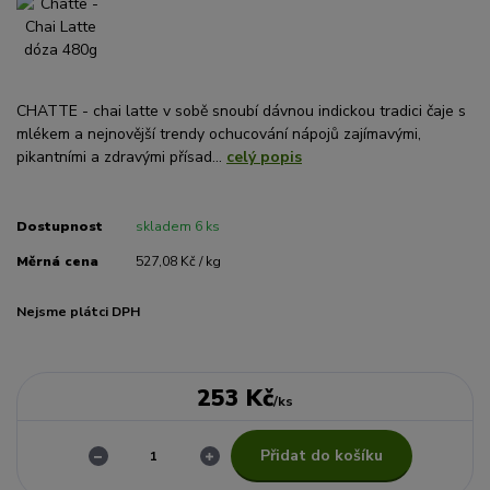
CHATTE - chai latte v sobě snoubí dávnou indickou tradici čaje s
mlékem a nejnovější trendy ochucování nápojů zajímavými,
pikantními a zdravými přísad...
celý popis
Dostupnost
skladem 6 ks
Měrná cena
527,08 Kč / kg
Nejsme plátci DPH
253 Kč
/
ks
Přidat do košíku