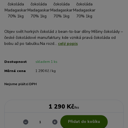
Objev svět horkých čokolád z bean-to-bar dílny Míšiny čokolády –
české čokoládové manufaktury, kde vzniká pravá čokoláda od
bobu až po tabulku.Na rozd...
celý popis
Dostupnost
skladem 1 ks
Měrná cena
1 290 Kč / kg
Nejsme plátci DPH
1 290 Kč
/
ks
Přidat do košíku