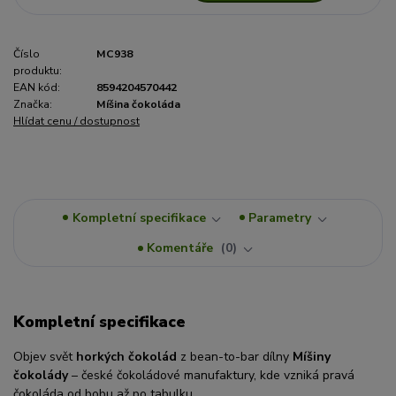
Číslo
MC938
produktu:
EAN kód:
8594204570442
Značka:
Míšina čokoláda
Hlídat cenu / dostupnost
Kompletní specifikace
Parametry
Komentáře
0
Kompletní specifikace
Objev svět
horkých čokolád
z bean-to-bar dílny
Míšiny
čokolády
– české čokoládové manufaktury, kde vzniká pravá
čokoláda od bobu až po tabulku.