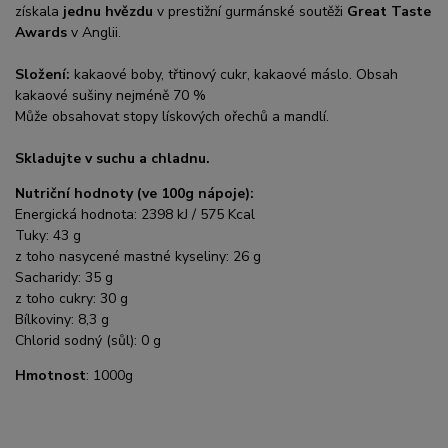
získala
jednu hvězdu
v prestižní gurmánské soutěži
Great Taste
Awards
v Anglii.
Složení:
kakaové boby, třtinový cukr, kakaové máslo. Obsah
kakaové sušiny nejméně 70 %
Může obsahovat stopy lískových ořechů a mandlí.
Skladujte v suchu a chladnu.
Nutriční hodnoty (ve 100g nápoje):
Energická hodnota: 2398 kJ / 575 Kcal
Tuky: 43 g
z toho nasycené mastné kyseliny: 26 g
Sacharidy: 35 g
z toho cukry: 30 g
Bílkoviny: 8,3 g
Chlorid sodný (sůl): 0 g
Hmotnost
: 1000g