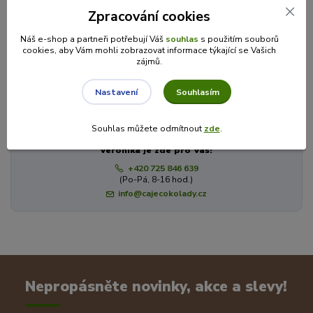
Míšina čokoláda
Zpracování cookies
Strouhaná
Náš e-shop a partneři potřebují Váš
souhlas
s použitím souborů
cookies, aby Vám mohli zobrazovat informace týkající se Vašich
zájmů.
Máte dotaz? Potřebujete poradit?
Souhlasím
Nastavení
Souhlas můžete odmítnout
zde
.
Veronika je zde pro Vás!
+420 725 846 639
(Po-Pá, 8-16 hod.)
info@cajecokolady.cz
Nepropásněte novinky, akce a slevy!