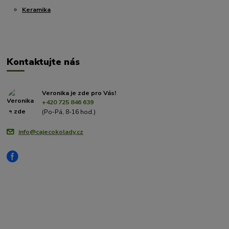
Keramika
Kontaktujte nás
Veronika je zde pro Vás!
+420 725 846 639
(Po-Pá, 8-16 hod.)
info@cajecokolady.cz