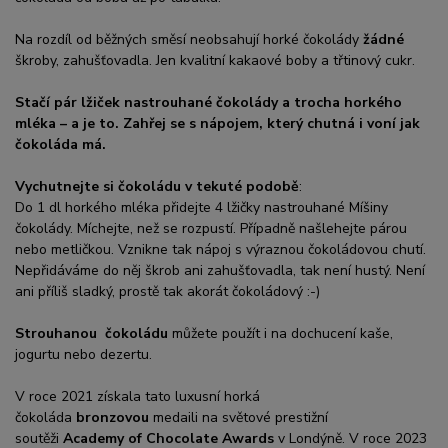
Na rozdíl od běžných směsí neobsahují horké čokolády
žádné
škroby, zahušťovadla. Jen kvalitní kakaové boby a třtinový cukr.
Stačí pár lžiček nastrouhané čokolády a trocha horkého
mléka – a je to. Zahřej se s nápojem, který chutná i voní jak
čokoláda má.
Vychutnejte si čokoládu v tekuté podobě
:
Do 1 dl horkého mléka přidejte 4 lžičky nastrouhané Míšiny
čokolády. Míchejte, než se rozpustí. Případně našlehejte párou
nebo metličkou. Vznikne tak nápoj s výraznou čokoládovou chutí.
Nepřidáváme do něj škrob ani zahušťovadla, tak není hustý. Není
ani příliš sladký, prostě tak akorát čokoládový :-)
Strouhanou
čokoládu
můžete použít i na dochucení kaše,
jogurtu nebo dezertu.
V roce 2021 získala tato luxusní horká
čokoláda
bronzovou
medaili na světové prestižní
soutěži
Academy of Chocolate Awards
v Londýně. V roce 2023