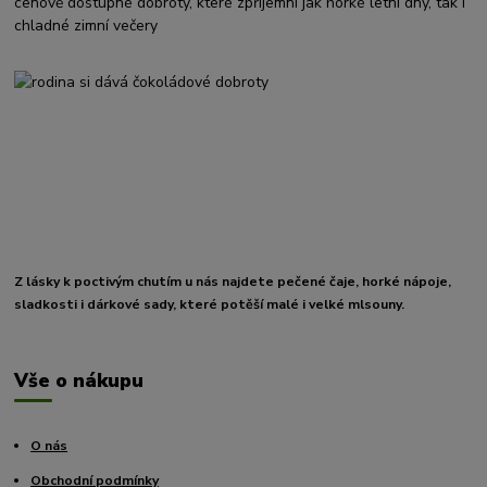
cenově dostupné dobroty, které zpříjemní jak horké letní dny, tak i
chladné zimní večery
Z lásky k poctivým chutím u nás najdete pečené čaje, horké nápoje,
sladkosti i dárkové sady, které potěší malé i velké mlsouny.
Vše o nákupu
O nás
Obchodní podmínky