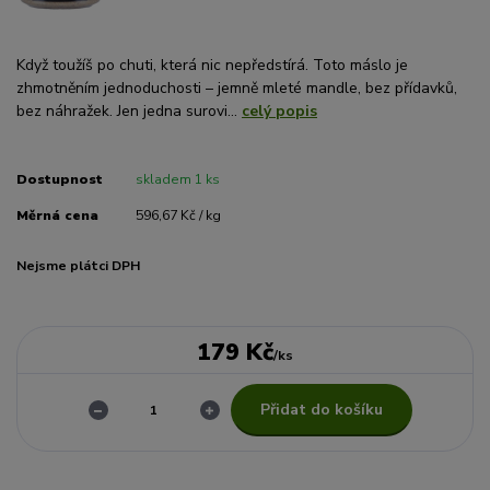
Když toužíš po chuti, která nic nepředstírá. Toto máslo je
zhmotněním jednoduchosti – jemně mleté mandle, bez přídavků,
bez náhražek. Jen jedna surovi...
celý popis
Dostupnost
skladem 1 ks
Měrná cena
596,67 Kč / kg
Nejsme plátci DPH
179 Kč
/
ks
Přidat do košíku