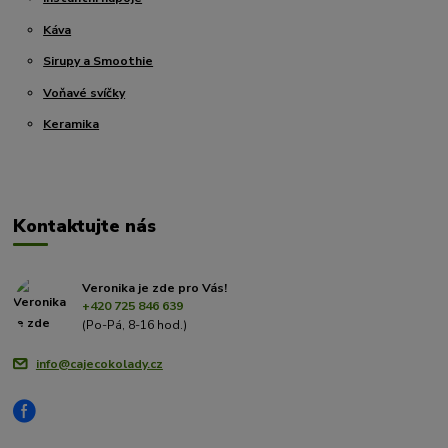
Káva
Sirupy a Smoothie
Voňavé svíčky
Keramika
Kontaktujte nás
Veronika je zde pro Vás!
+420 725 846 639
(Po-Pá, 8-16 hod.)
info@cajecokolady.cz