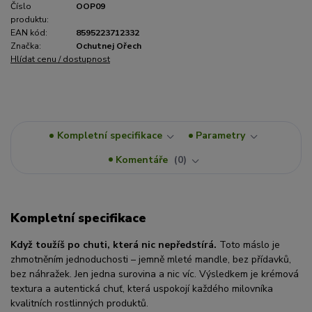
Číslo
OOP09
produktu:
EAN kód:
8595223712332
Značka:
Ochutnej Ořech
Hlídat cenu / dostupnost
Kompletní specifikace
Parametry
Komentáře
0
Kompletní specifikace
Když toužíš po chuti, která nic nepředstírá.
Toto máslo je
zhmotněním jednoduchosti – jemně mleté mandle, bez přídavků,
bez náhražek. Jen jedna surovina a nic víc. Výsledkem je krémová
textura a autentická chuť, která uspokojí každého milovníka
kvalitních rostlinných produktů.