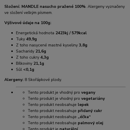
Složení: MANDLE nasucho pražené 100%
. Alergeny vyznačeny
ve složení velkým písmem.
Výživové údaje na 100g:
Energetická hodnota
2423kj / 579kcal
Tuky
49,9g
Z toho nasycené mastné kyseliny
3,8g
Sacharidy
21,6
g
Z toho cukry
4,3g
Bílkoviny
21,1g
Sůl
<0,1g
Alergeny:
8 Skořápkové plody.
Tento produkt je vhodný pro
vegany
Tento produkt je vhodný pro
vegetariány
Tento produkt neobsahuje
lepek
Tento produkt neobsahuje
přidaný cukr
Tento produkt neobsahuje
„éčka“
Tento produkt neobsahuje
palmový olej
Tento produkt je
naturální