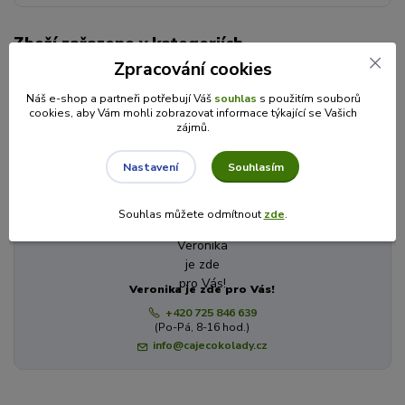
Zboží zařazeno v kategoriích
Zpracování cookies
ČOKOLÁDA A SLADKOSTI
Náš e-shop a partneři potřebují Váš
souhlas
s použitím souborů
Ořechová másla
cookies, aby Vám mohli zobrazovat informace týkající se Vašich
Ochutnej Ořech
zájmů.
Souhlasím
Nastavení
Máte dotaz? Potřebujete poradit?
Souhlas můžete odmítnout
zde
.
Veronika je zde pro Vás!
+420 725 846 639
(Po-Pá, 8-16 hod.)
info@cajecokolady.cz