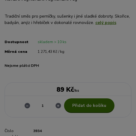
Tradiční směs pro perníčky, sušenky i jiné sladké dobroty. Skořice,
badyán, anýz i hřebíček v dokonalé rovnováze.
celý popis
Dostupnost
skladem > 10 ks
Měrná cena
1 271,43 Kč / kg
Nejsme plátci DPH
89 Kč
/
ks
Přidat do košíku
Číslo
3934