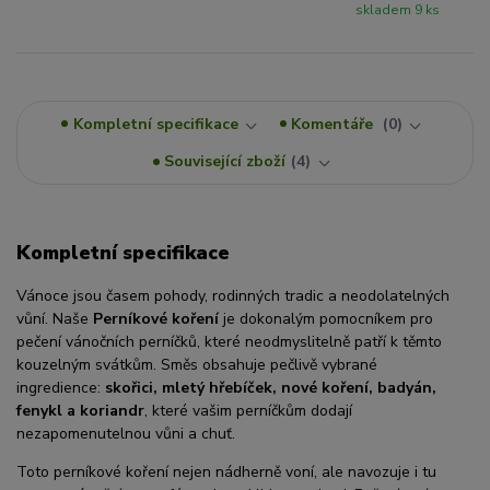
skladem 9 ks
Kompletní specifikace
Komentáře
0
Související zboží
4
Kompletní specifikace
Vánoce jsou časem pohody, rodinných tradic a neodolatelných
vůní. Naše
Perníkové koření
je dokonalým pomocníkem pro
pečení vánočních perníčků, které neodmyslitelně patří k těmto
kouzelným svátkům. Směs obsahuje pečlivě vybrané
ingredience:
skořici, mletý hřebíček, nové koření, badyán,
fenykl a koriandr
, které vašim perníčkům dodají
nezapomenutelnou vůni a chuť.
Toto perníkové koření nejen nádherně voní, ale navozuje i tu