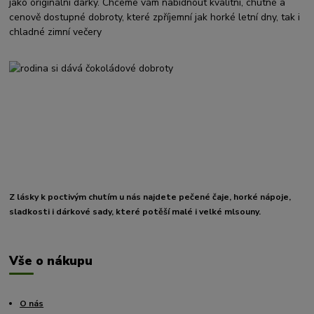
jako originální dárky. Chceme vám nabídnout kvalitní, chutné a
cenově dostupné dobroty, které zpříjemní jak horké letní dny, tak i
chladné zimní večery
Z lásky k poctivým chutím u nás najdete pečené čaje, horké nápoje,
sladkosti i dárkové sady, které potěší malé i velké mlsouny.
Vše o nákupu
O nás