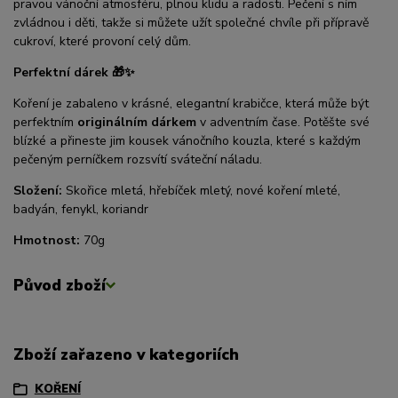
pravou vánoční atmosféru, plnou klidu a radosti. Pečení s ním
zvládnou i děti, takže si můžete užít společné chvíle při přípravě
cukroví, které provoní celý dům.
Perfektní dárek 🎁✨
Koření je zabaleno v krásné, elegantní krabičce, která může být
perfektním
originálním dárkem
v adventním čase. Potěšte své
blízké a přineste jim kousek vánočního kouzla, které s každým
pečeným perníčkem rozsvítí sváteční náladu.
Složení:
Skořice mletá, hřebíček mletý, nové koření mleté,
badyán, fenykl, koriandr
Hmotnost:
70g
Původ zboží
Zboží zařazeno v kategoriích
KOŘENÍ