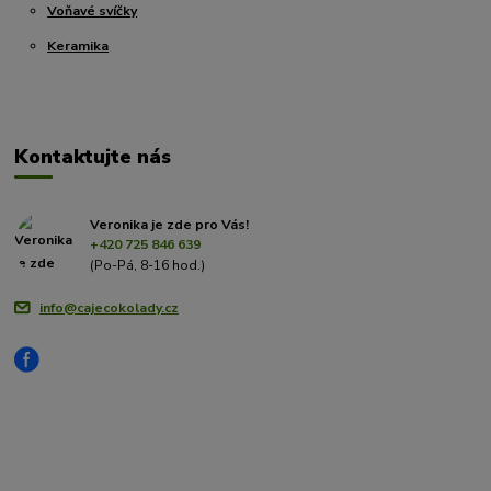
Voňavé svíčky
Keramika
Kontaktujte nás
Veronika je zde pro Vás!
+420 725 846 639
(Po-Pá, 8-16 hod.)
info@cajecokolady.cz