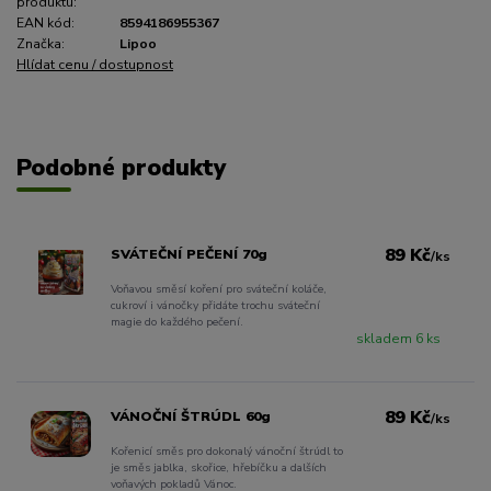
produktu:
EAN kód:
8594186955367
Značka:
Lipoo
Hlídat cenu / dostupnost
Podobné produkty
89 Kč
SVÁTEČNÍ PEČENÍ 70g
/
ks
Voňavou směsí koření pro sváteční koláče,
cukroví i vánočky přidáte trochu sváteční
magie do každého pečení.
skladem 6 ks
89 Kč
VÁNOČNÍ ŠTRÚDL 60g
/
ks
Kořenicí směs pro dokonalý vánoční štrúdl to
je směs jablka, skořice, hřebíčku a dalších
voňavých pokladů Vánoc.