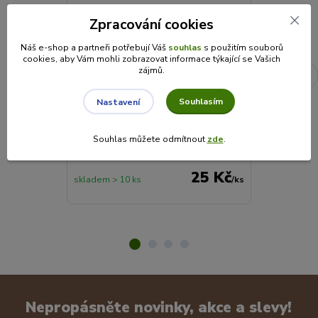
Zpracování cookies
Náš e-shop a partneři potřebují Váš
souhlas
s použitím souborů
cookies, aby Vám mohli zobrazovat informace týkající se Vašich
zájmů.
Pečený čaj Notea - Švestka s
Pečený čaj No
badyánem 60ml
badyánem 43
Souhlasím
Nastavení
Šťavnatá švestka s jemným badyánem ve
Pečený čaj s m
skleničce, bez kofeinu a éček –
kořeněným bad
Souhlas můžete odmítnout
zde
.
připravená během chvilky jako horký
– rodinná skle
šálek i letní osvěžení.
25 Kč
skladem > 10 ks
/
ks
skladem 8 ks
Nepropásněte novinky, akce a slevy!