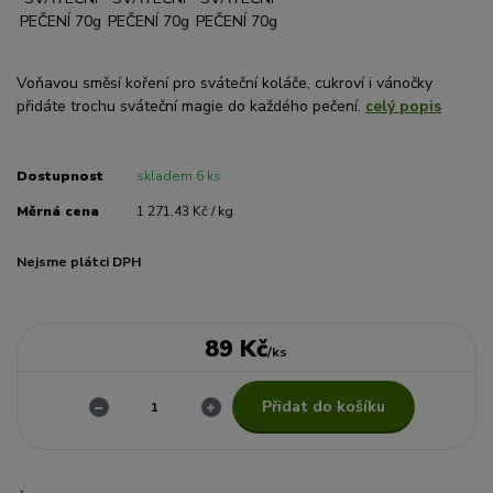
Voňavou směsí koření pro sváteční koláče, cukroví i vánočky
přidáte trochu sváteční magie do každého pečení.
celý popis
Dostupnost
skladem 6 ks
Měrná cena
1 271,43 Kč / kg
Nejsme plátci DPH
89 Kč
/
ks
Přidat do košíku