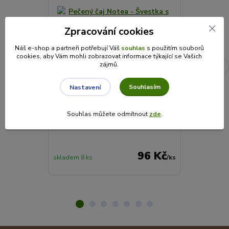
Zpracování cookies
Náš e-shop a partneři potřebují Váš
souhlas
s použitím souborů
cookies, aby Vám mohli zobrazovat informace týkající se Vašich
Pečený čaj Notea - Švestka s
Horká čokolá
zájmů.
badyánem 430ml
30g
Pečený čaj s min. 50 % švestek a jemně
Složení: Cukr,
Souhlasím
Nastavení
kořeněným badyánem. Čistý, bez kofeinu
26%, kukuřičný
– rodinná sklenice pro každou sezónu.
látka - carra
obsahovat stopy
Souhlas můžete odmítnout
zde
.
96 Kč
skladem 8 ks
/
ks
skladem 7 ks