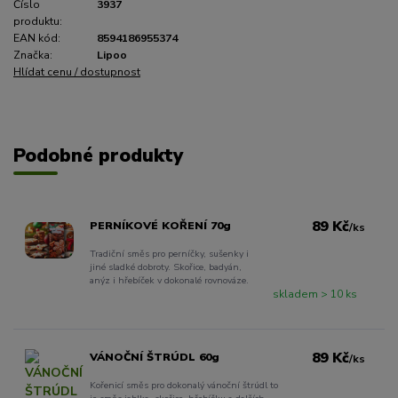
Číslo
3937
produktu:
EAN kód:
8594186955374
Značka:
Lipoo
Hlídat cenu / dostupnost
Podobné produkty
89 Kč
PERNÍKOVÉ KOŘENÍ 70g
/
ks
Tradiční směs pro perníčky, sušenky i
jiné sladké dobroty. Skořice, badyán,
anýz i hřebíček v dokonalé rovnováze.
skladem > 10 ks
89 Kč
VÁNOČNÍ ŠTRÚDL 60g
/
ks
Kořenicí směs pro dokonalý vánoční štrúdl to