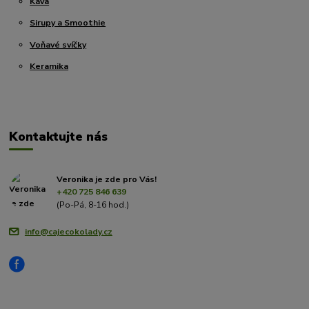
Káva
Sirupy a Smoothie
Voňavé svíčky
Keramika
Kontaktujte nás
Veronika je zde pro Vás!
+420 725 846 639
(Po-Pá, 8-16 hod.)
info@cajecokolady.cz