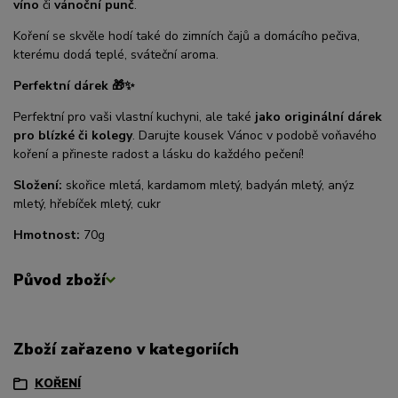
víno
či
vánoční punč
.
Koření se skvěle hodí také do zimních čajů a domácího pečiva,
kterému dodá teplé, sváteční aroma.
Perfektní dárek 🎁✨
Perfektní pro vaši vlastní kuchyni, ale také
jako originální dárek
pro blízké či kolegy
. Darujte kousek Vánoc v podobě voňavého
koření a přineste radost a lásku do každého pečení!
Složení:
skořice mletá, kardamom mletý, badyán mletý, anýz
mletý, hřebíček mletý, cukr
Hmotnost:
70g
Původ zboží
Zboží zařazeno v kategoriích
KOŘENÍ