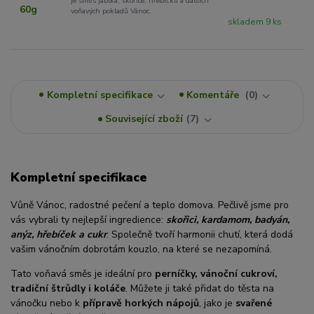
je směs jablka, skořice, hřebíčku a dalších
voňavých pokladů Vánoc.
skladem 9 ks
Kompletní specifikace
Komentáře
0
Související zboží
7
Kompletní specifikace
Vůně Vánoc, radostné pečení a teplo domova. Pečlivě jsme pro
vás vybrali ty nejlepší ingredience:
skořici, kardamom, badyán,
anýz, hřebíček a cukr
. Společně tvoří harmonii chutí, která dodá
vašim vánočním dobrotám kouzlo, na které se nezapomíná.
Tato voňavá směs je ideální pro
perníčky, vánoční cukroví,
tradiční štrůdly i koláče
. Můžete ji také přidat do těsta na
vánočku nebo k
přípravě horkých nápojů
, jako je
svařené