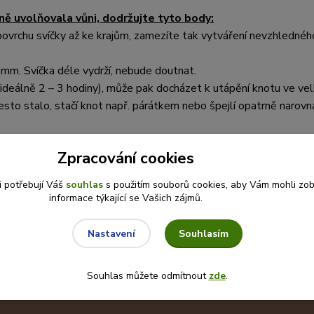
ě uvolňovala vůni, dodržujte tyto body:
 povrchu svíčky až ke krajům, zamezíte tak vytváření nevzhlednéh
mm. Svíčka déle vydrží, nebude doutnat.
(ideálně 2 – 3 hodiny), může pak docházet k utápění knotu ve v
to stalo, stačí knot např. párátkem nebo špejlí opatrně narovn
Zpracování cookies
i potřebují Váš
souhlas
s použitím souborů cookies, aby Vám mohli zo
informace týkající se Vašich zájmů.
Souhlasím
Nastavení
Nepropásněte novinky, akce a slevy!
Souhlas můžete odmítnout
zde
.