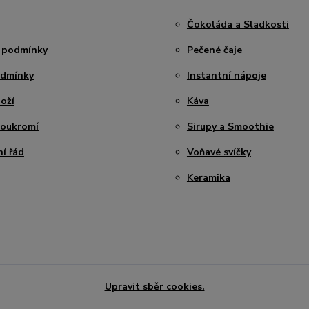
Čokoláda a Sladkosti
 podmínky
Pečené čaje
odmínky
Instantní nápoje
oží
Káva
soukromí
Sirupy a Smoothie
í řád
Voňavé svíčky
Keramika
Upravit sběr cookies.