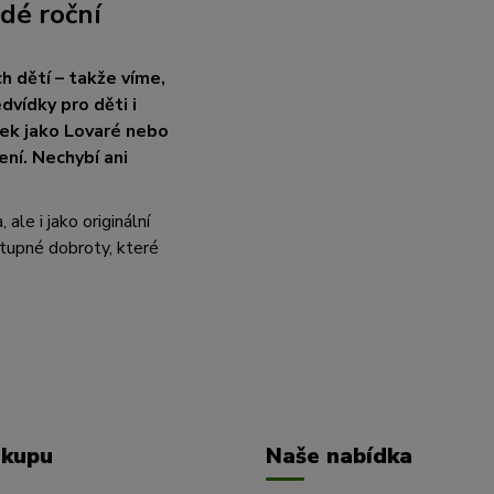
dé roční
h dětí – takže víme,
vídky pro děti i
ček jako Lovaré nebo
ení. Nechybí ani
le i jako originální
tupné dobroty, které
ákupu
Naše nabídka