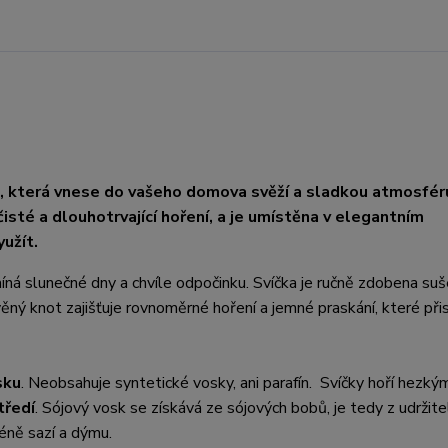
kou, která vnese do vašeho domova svěží a sladkou atmosfér
isté a dlouhotrvající hoření, a je umístěna v elegantním
užít.
íná slunečné dny a chvíle odpočinku. Svíčka je ručně zdobena su
věný knot zajišťuje rovnoměrné hoření a jemné praskání, které při
sku
. Neobsahuje syntetické vosky, ani parafín. Svíčky hoří hezký
tředí
. Sójový vosk se získává ze sójových bobů, je tedy z udržit
méně sazí a dýmu.