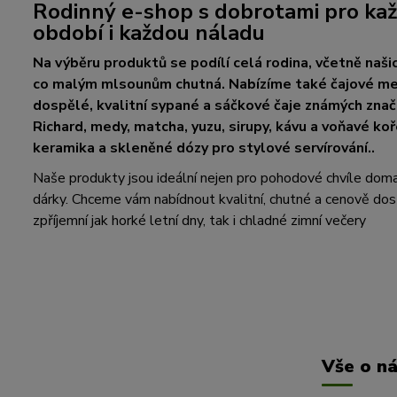
Rodinný e-shop s dobrotami pro kaž
období i každou náladu
Na výběru produktů se podílí celá rodina, včetně našic
co malým mlsounům chutná. Nabízíme také čajové med
dospělé, kvalitní sypané a sáčkové čaje známých zna
Richard, medy, matcha, yuzu, sirupy, kávu a voňavé koř
keramika a skleněné dózy pro stylové servírování..
Naše produkty jsou ideální nejen pro pohodové chvíle doma, a
dárky. Chceme vám nabídnout kvalitní, chutné a cenově dos
zpříjemní jak horké letní dny, tak i chladné zimní večery
Vše o n