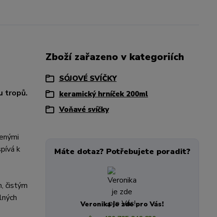
Zboží zařazeno v kategoriích
SÓJOVÉ SVÍČKY
u tropů.
keramický hrníček 200ml
Voňavé svíčky
šenými
spívá k
Máte dotaz? Potřebujete poradit?
m, čistým
elných
Veronika je zde pro Vás!