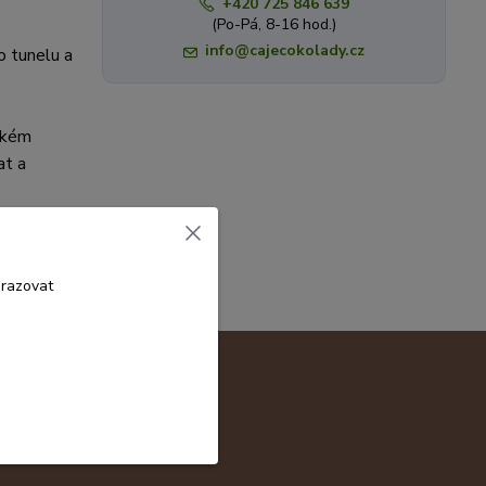
+420 725 846 639
(Po-Pá, 8-16 hod.)
info@cajecokolady.cz
o tunelu a
elkém
at a
brazovat