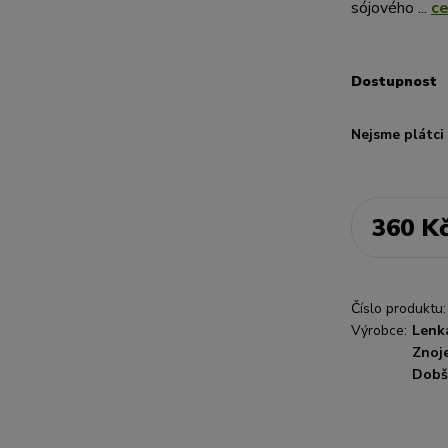
sójového ...
ce
Dostupnost
Nejsme plátc
360 K
Číslo produktu:
Výrobce:
Lenk
Znoj
Dobš