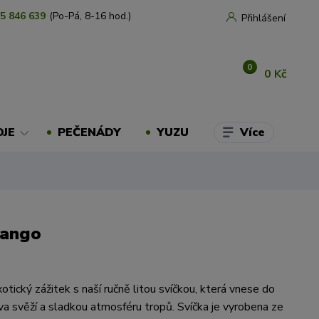
5 846 639
(Po-Pá, 8-16 hod.)
Přihlášení
0
0 Kč
Více
OJE
PEČENÁDY
YUZU
Mango
otický zážitek s naší ručně litou svíčkou, která vnese do
 svěží a sladkou atmosféru tropů. Svíčka je vyrobena ze