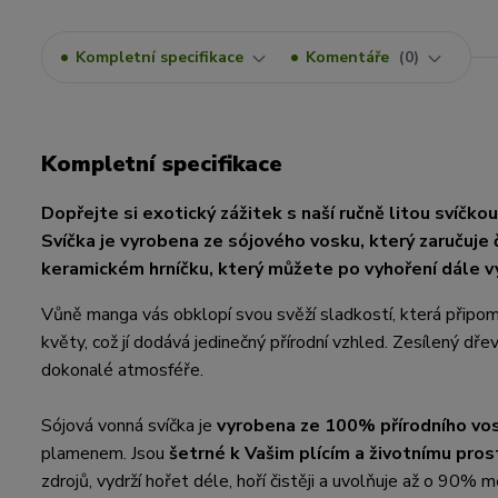
Kompletní specifikace
Komentáře
0
Kompletní specifikace
Dopřejte si exotický zážitek s naší ručně litou svíč
Svíčka je vyrobena ze sójového vosku, který zaručuje č
keramickém hrníčku, který můžete po vyhoření dále vy
Vůně manga vás obklopí svou svěží sladkostí, která připom
květy, což jí dodává jedinečný přírodní vzhled. Zesílený dře
dokonalé atmosféře.
Sójová vonná svíčka je
vyrobena ze 100% přírodního vo
plamenem. Jsou
šetrné k Vašim plícím a životnímu pros
zdrojů, vydrží hořet déle, hoří čistěji a uvolňuje až o 90% 