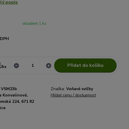
lý popis
skladem 1 ks
i DPH
č
Přidat do košíku
/
ks
VSM23b
Značka:
Voňavé svíčky
a Konvalinová,
Hlídat cenu / dostupnost
emská 224, 671 82
ice