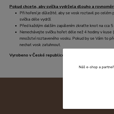
Pokud chcete, aby svíčka vydržela dlouho a rovnoměrn
Při hoření je důležité, aby se vosk roztavil po celém
svíčka déle vydrží.
Před každým dalším zapálením zkraťte knot na cca 5 
Nenechávejte svíčku hořet déle než 4 hodiny v kuse 
množství roztaveného vosku. Pokud by se Vám to přes
nechat vosk zatuhnout.
Vyrobeno v České republice.
Náš e-shop a partneř