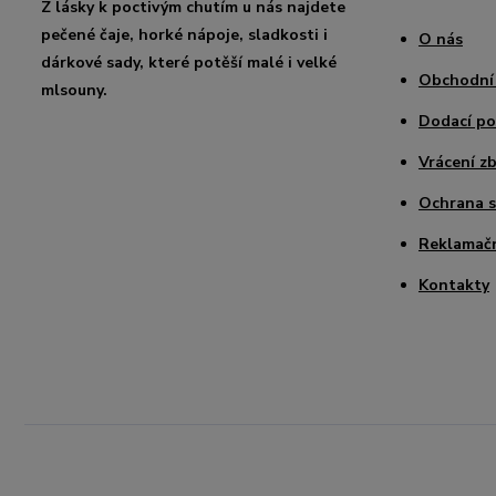
Z lásky k poctivým chutím u nás najdete
pečené čaje, horké nápoje, sladkosti i
O nás
dárkové sady, které potěší malé i velké
Obchodní
mlsouny.
Dodací p
Vrácení zb
Ochrana 
Reklamačn
Kontakty