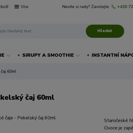
zboží
Nevíte si rady? Zavolejte.
+420 72
Více
Hledat
JE
SIRUPY A SMOOTHIE
INSTANTNÍ NÁP
 čaj 60ml
kelský čaj 60ml
Staročeské No
Ovoce je zapé