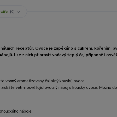
táře
0
nálních receptůr. Ovoce je zapékáno s cukrem, kořením, b
pojů. Lze z nich připravit voňavý teplý čaj případně i osvěž
áte vonný aromatizovaný čaj plný kousků ovoce.
 získáte velmi osvěžující ovocný nápoj s kousky ovoce. Možno do
oholického nápoje.