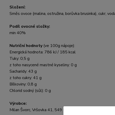
Složení:
Směs ovoce (malina, ostružina, borůvka brusinka), cukr, voda,
Podíl ovocné složky:
min 40%
Nutriční hodnoty
(ve 100g nápoje):
Energická hodnota: 786 kJ / 185 kcal
Tuky: 0,5 g
z toho nasycené mastné kyseliny: 0 g
Sacharidy: 43 g
z toho cukry: 41 g
Bílkoviny: 0,8 g
Chlorid sodný (sůl): 0 g
Výrobce:
Milan Švorc, Vršovka 41, 549 01 Vršovka