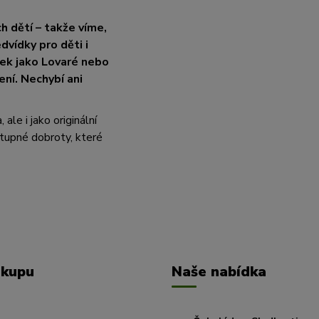
h dětí – takže víme,
vídky pro děti i
ček jako Lovaré nebo
ení. Nechybí ani
le i jako originální
tupné dobroty, které
ákupu
Naše nabídka