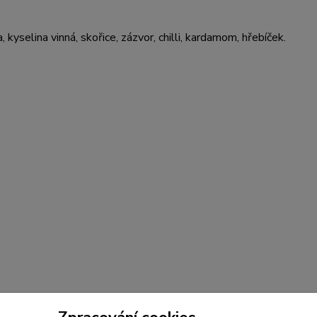
 kyselina vinná, skořice, zázvor, chilli, kardamom, hřebíček.