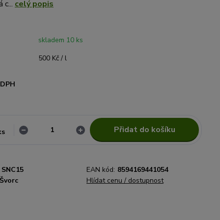
 c...
celý popis
skladem 10 ks
500 Kč / l
i DPH
Přidat do košíku
ks
SNC15
EAN kód:
8594169441054
 Švorc
Hlídat cenu / dostupnost