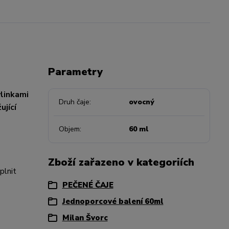
Parametry
ylinkami
Druh čaje
ovocný
ující
Objem
60 ml
Zboží zařazeno v kategoriích
plnit
PEČENÉ ČAJE
Jednoporcové balení 60ml
Milan Švorc