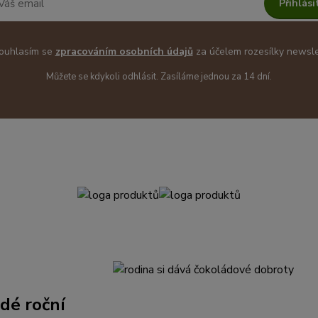
Přihlási
uhlasím se
zpracováním osobních údajů
za účelem rozesílky newsle
Můžete se kdykoli odhlásit. Zasíláme jednou za 14 dní.
dé roční