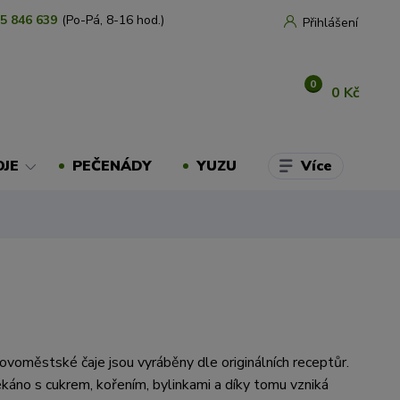
5 846 639
(Po-Pá, 8-16 hod.)
Přihlášení
0
0 Kč
Více
OJE
PEČENÁDY
YUZU
voměstské čaje jsou vyráběny dle originálních receptůr.
káno s cukrem, kořením, bylinkami a díky tomu vzniká