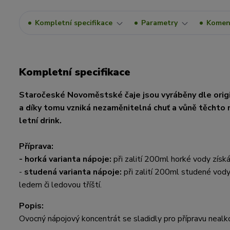
Kompletní specifikace
Parametry
Komen
Kompletní specifikace
Staročeské Novoměstské čaje jsou vyráběny dle origi
a díky tomu vzniká nezaměnitelná chuť a vůně těchto ná
letní drink.
Příprava:
-
horká varianta nápoje:
při zalití 200ml horké vody získ
-
studená varianta nápoje:
při zalití 200ml studené vody
ledem či ledovou tříští.
Popis:
Ovocný nápojový koncentrát se sladidly pro přípravu nealk