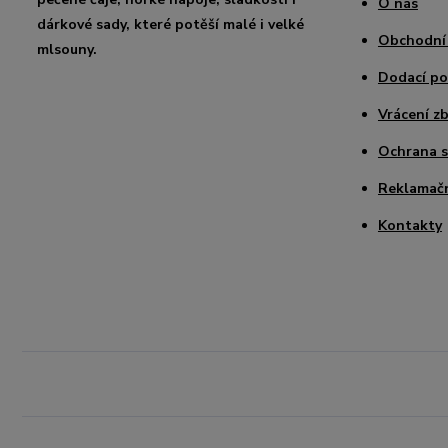
O nás
dárkové sady, které potěší malé i velké
Obchodní
mlsouny.
Dodací p
Vrácení zb
Ochrana 
Reklamačn
Kontakty