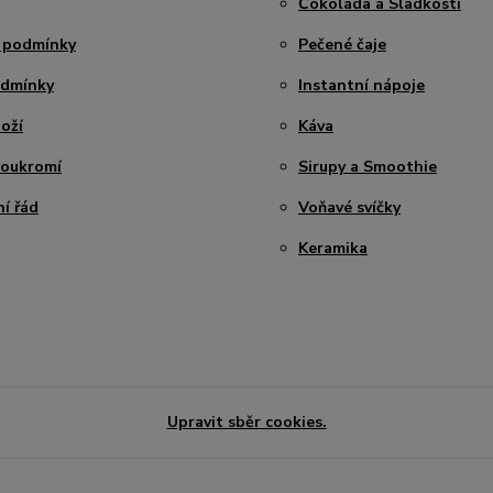
Čokoláda a Sladkosti
 podmínky
Pečené čaje
odmínky
Instantní nápoje
oží
Káva
soukromí
Sirupy a Smoothie
í řád
Voňavé svíčky
Keramika
Upravit sběr cookies.