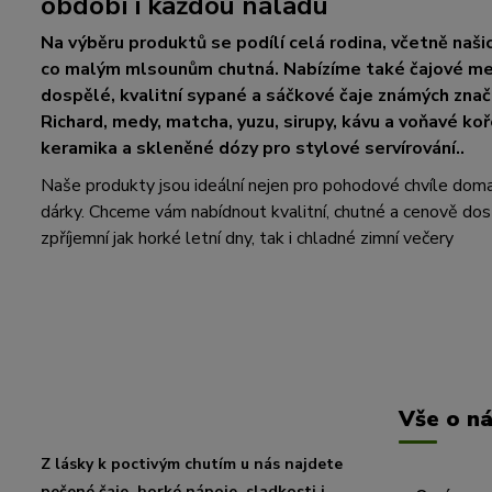
období i každou náladu
Na výběru produktů se podílí celá rodina, včetně našic
co malým mlsounům chutná. Nabízíme také čajové med
dospělé, kvalitní sypané a sáčkové čaje známých zna
Richard, medy, matcha, yuzu, sirupy, kávu a voňavé koř
keramika a skleněné dózy pro stylové servírování..
Naše produkty jsou ideální nejen pro pohodové chvíle doma, a
dárky. Chceme vám nabídnout kvalitní, chutné a cenově dos
zpříjemní jak horké letní dny, tak i chladné zimní večery
Vše o n
Z lásky k poctivým chutím u nás najdete
pečené čaje, horké nápoje, sladkosti i