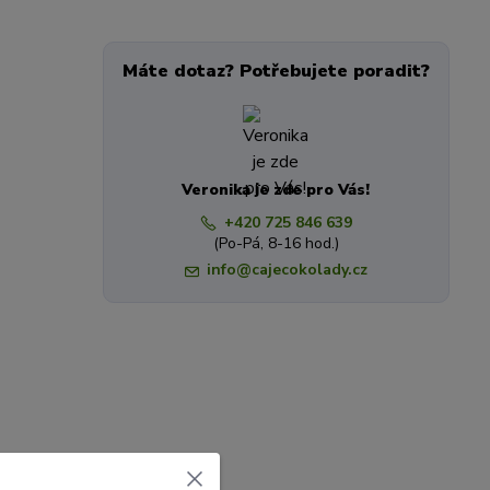
Máte dotaz? Potřebujete poradit?
Veronika je zde pro Vás!
+420 725 846 639
(Po-Pá, 8-16 hod.)
info@cajecokolady.cz