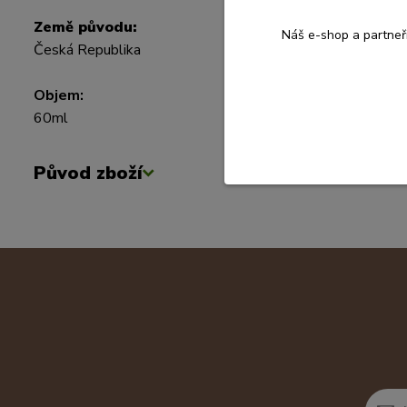
Země původu:
Náš e-shop a partneř
Česká Republika
Objem:
60ml
Původ zboží