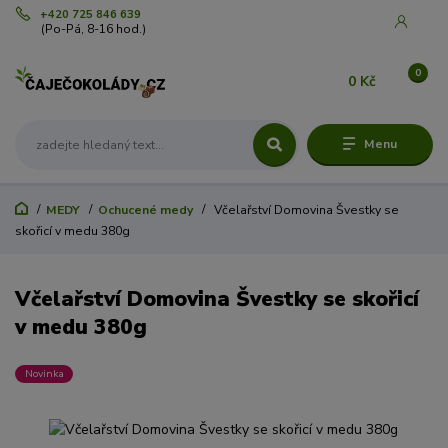
+420 725 846 639
(Po-Pá, 8-16 hod.)
0
0 Kč
Menu
MEDY
Ochucené medy
Včelařství Domovina Švestky se
skořicí v medu 380g
Včelařství Domovina Švestky se skořicí
v medu 380g
Novinka