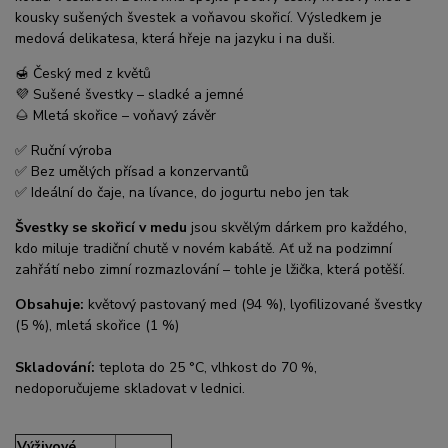
kousky sušených švestek a voňavou skořicí. Výsledkem je
medová delikatesa, která hřeje na jazyku i na duši.
🍯 Český med z květů
💜 Sušené švestky – sladké a jemné
🌰 Mletá skořice – voňavý závěr
✅ Ruční výroba
✅ Bez umělých přísad a konzervantů
✅ Ideální do čaje, na lívance, do jogurtu nebo jen tak
Švestky se skořicí v medu
jsou skvělým dárkem pro každého,
kdo miluje tradiční chutě v novém kabátě. Ať už na podzimní
zahřátí nebo zimní rozmazlování – tohle je lžička, která potěší.
Obsahuje:
květový pastovaný med (94 %), lyofilizované švestky
(5 %), mletá skořice (1 %)
Skladování:
teplota do 25 °C, vlhkost do 70 %,
nedoporučujeme skladovat v lednici.
Výživové