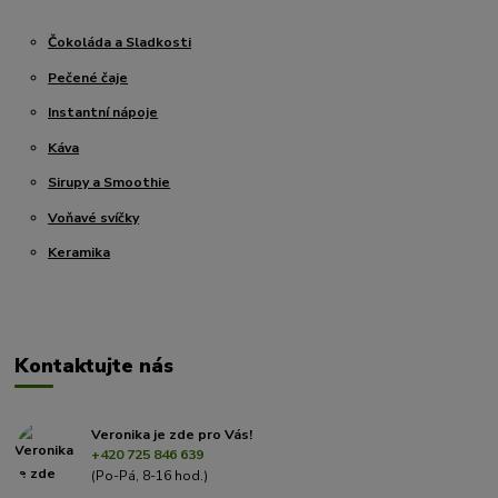
Čokoláda a Sladkosti
Pečené čaje
Instantní nápoje
Káva
Sirupy a Smoothie
Voňavé svíčky
Keramika
Kontaktujte nás
Veronika je zde pro Vás!
+420 725 846 639
(Po-Pá, 8-16 hod.)