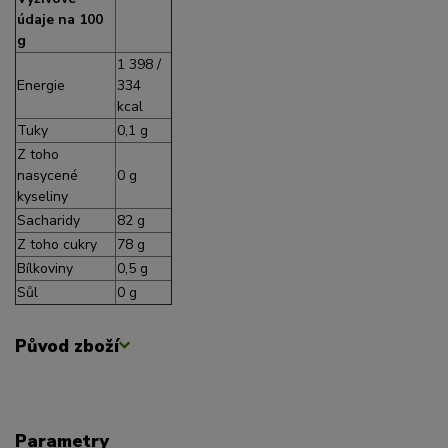
údaje na 100
g
1 398 /
Energie
334
kcal
Tuky
0,1 g
Z toho
nasycené
0 g
kyseliny
Sacharidy
82 g
Z toho cukry
78 g
Bílkoviny
0,5 g
Sůl
0 g
Původ zboží
Parametry