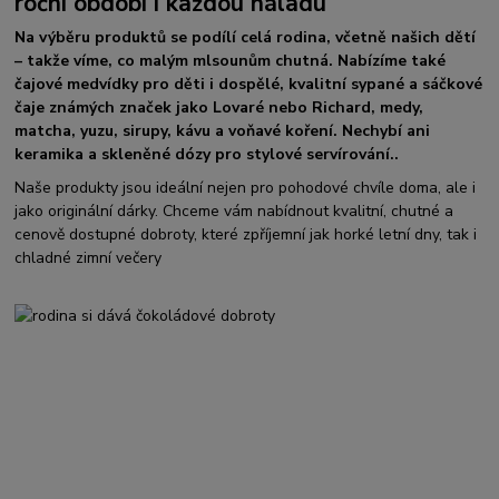
roční období i každou náladu
Na výběru produktů se podílí celá rodina, včetně našich dětí
– takže víme, co malým mlsounům chutná. Nabízíme také
čajové medvídky pro děti i dospělé, kvalitní sypané a sáčkové
čaje známých značek jako Lovaré nebo Richard, medy,
matcha, yuzu, sirupy, kávu a voňavé koření. Nechybí ani
keramika a skleněné dózy pro stylové servírování..
Naše produkty jsou ideální nejen pro pohodové chvíle doma, ale i
jako originální dárky. Chceme vám nabídnout kvalitní, chutné a
cenově dostupné dobroty, které zpříjemní jak horké letní dny, tak i
chladné zimní večery