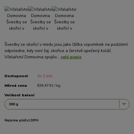
Švestky se skořicí v medu jsou jako lžička vzpomínek na podzimní
odpoledne, kdy voní čaj, skořice a čerstvě upečený koláč.
Včelařství Domovina spojilo...
celý popis
Dostupnost
do 3 dnů
Měrná cena
839,47 Kč / kg
Velikost balení
Nejsme plátci DPH