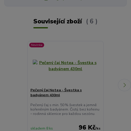
Související zboží
6
Novinka
Pečený čaj Notea - Švestka s
Pečený čaj No
badyánem 430ml
badyánem 60
Pečený čaj s min. 50 % švestek a jemně
Šťavnatá šves
kořeněným badyánem. Čistý, bez kofeinu
skleničce, bez
– rodinná sklenice pro každou sezónu.
připravená běh
šálek i letní o
96 Kč
skladem 8 ks
/
ks
skladem > 10 