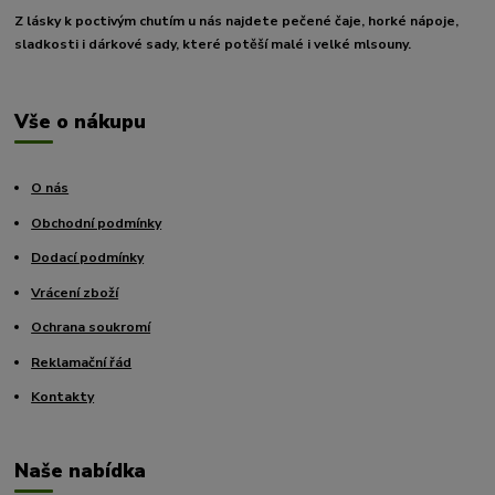
Z lásky k poctivým chutím u nás najdete pečené čaje, horké nápoje,
sladkosti i dárkové sady, které potěší malé i velké mlsouny.
Vše o nákupu
O nás
Obchodní podmínky
Dodací podmínky
Vrácení zboží
Ochrana soukromí
Reklamační řád
Kontakty
Naše nabídka