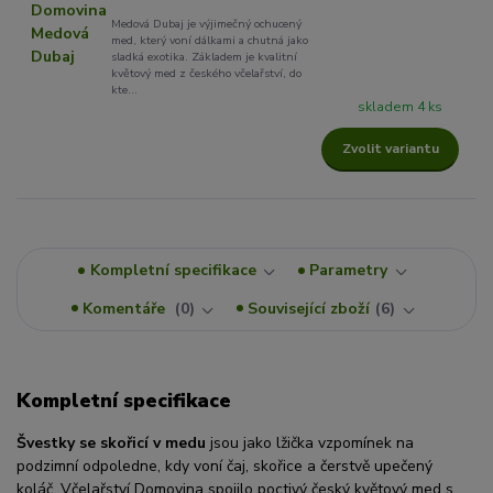
Medová Dubaj je výjimečný ochucený
med, který voní dálkami a chutná jako
sladká exotika. Základem je kvalitní
květový med z českého včelařství, do
kte...
skladem 4 ks
Zvolit variantu
Kompletní specifikace
Parametry
Komentáře
0
Související zboží
6
Kompletní specifikace
Švestky se skořicí v medu
jsou jako lžička vzpomínek na
podzimní odpoledne, kdy voní čaj, skořice a čerstvě upečený
koláč. Včelařství Domovina spojilo poctivý český květový med s