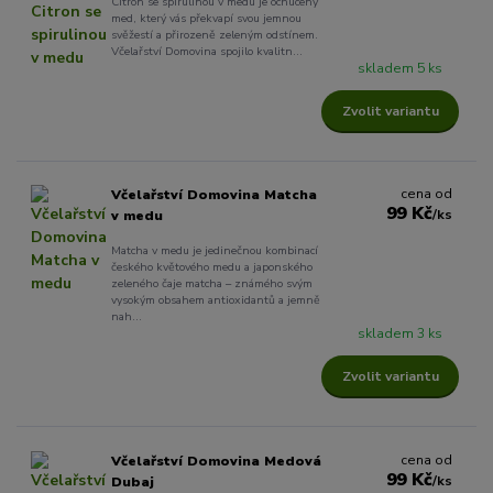
Citron se spirulinou v medu je ochucený
med, který vás překvapí svou jemnou
svěžestí a přirozeně zeleným odstínem.
Včelařství Domovina spojilo kvalitn...
skladem 5 ks
Zvolit variantu
cena od
Včelařství Domovina Matcha
99 Kč
/
ks
v medu
Matcha v medu je jedinečnou kombinací
českého květového medu a japonského
zeleného čaje matcha – známého svým
vysokým obsahem antioxidantů a jemně
nah...
skladem 3 ks
Zvolit variantu
cena od
Včelařství Domovina Medová
99 Kč
/
ks
Dubaj