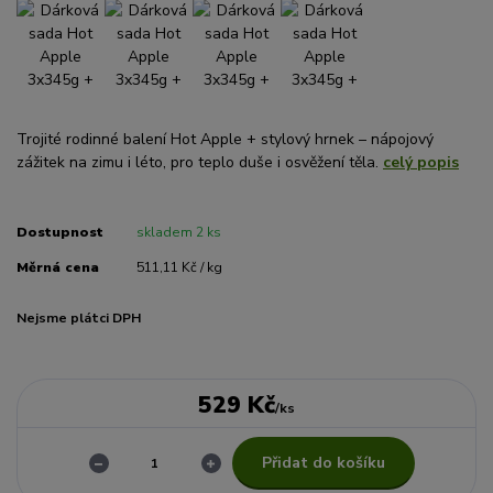
Trojité rodinné balení Hot Apple + stylový hrnek – nápojový
zážitek na zimu i léto, pro teplo duše i osvěžení těla.
celý popis
Dostupnost
skladem 2 ks
Měrná cena
511,11 Kč / kg
Nejsme plátci DPH
529 Kč
/
ks
Přidat do košíku