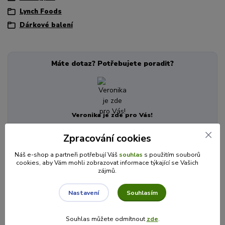
Lynch Foods
Dárkové balení
Máte dotaz? Potřebujete poradit?
Veronika je zde pro Vás!
+420 725 846 639
Zpracování cookies
(Po-Pá, 8-16 hod.)
info@cajecokolady.cz
Náš e-shop a partneři potřebují Váš
souhlas
s použitím souborů
cookies, aby Vám mohli zobrazovat informace týkající se Vašich
zájmů.
Související zboží
7
Souhlasím
Nastavení
Souhlas můžete odmítnout
zde
.