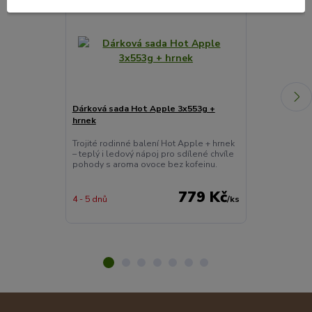
Novinka
Novinka
Dárková sada Hot Apple 3x553g +
Dárková sada 
hrnek
12x60ml
Trojité rodinné balení Hot Apple + hrnek
Pečené čaje N
– teplý i ledový nápoj pro sdílené chvíle
s opravdovým 
pohody s aroma ovoce bez kofeinu.
jistí jeho nejv
naší produkce 
779 Kč
4 - 5 dnů
/
ks
skladem 1 ks