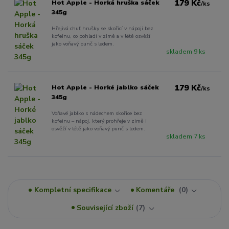
179 Kč
Hot Apple - Horká hruška sáček
/
ks
345g
Hřejivá chuť hrušky se skořicí v nápoji bez
kofeinu, co pohladí v zimě a v létě osvěží
jako voňavý punč s ledem.
skladem 9 ks
179 Kč
Hot Apple - Horké jablko sáček
/
ks
345g
Voňavé jablko s nádechem skořice bez
kofeinu – nápoj, který prohřeje v zimě i
osvěží v létě jako voňavý punč s ledem.
skladem 7 ks
Kompletní specifikace
Komentáře
0
Související zboží
7