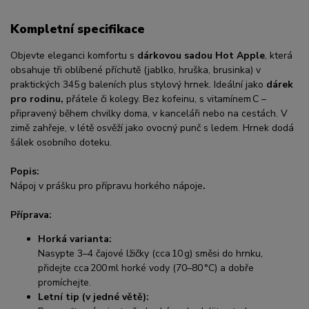
Kompletní specifikace
Objevte eleganci komfortu s
dárkovou sadou Hot Apple
, která
obsahuje tři oblíbené příchutě (jablko, hruška, brusinka) v
praktických 345 g baleních plus stylový hrnek. Ideální jako
dárek
pro rodinu,
přátele či kolegy. Bez kofeinu, s vitamínem C –
připravený během chvilky doma, v kanceláři nebo na cestách. V
zimě zahřeje, v létě osvěží jako ovocný punč s ledem. Hrnek dodá
šálek osobního doteku.
Popis:
Nápoj v prášku pro přípravu horkého nápoje
.
Příprava:
Horká varianta:
Nasypte 3–4 čajové lžičky (cca 10 g) směsi do hrnku,
přidejte cca 200 ml horké vody (70–80 °C) a dobře
promíchejte.
Letní tip (v jedné větě):