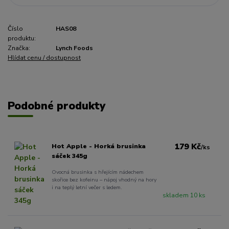
Číslo
HAS08
produktu:
Značka:
Lynch Foods
Hlídat cenu / dostupnost
Podobné produkty
179 Kč
Hot Apple - Horká brusinka
/
ks
sáček 345g
Ovocná brusinka s hřejícím nádechem
skořice bez kofeinu – nápoj vhodný na hory
i na teplý letní večer s ledem.
skladem 10 ks