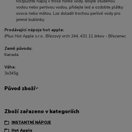
Rozpusťte nápoj v troše horké vody, dolijte studenou
vodou nebo perlivou vodou, přidejte led a ozdobte plátky
ovoce nebo mátou. Lze doladit trochou perlivé vody pro
jemné bublinky.
Prodávající nápoje hot apple:
JPlus Hot Apple s.r.o., Březový vrch 244, 431 11 Jirkov - Březenec
Země původu:
Kanada
Váha:
3x345g
Původ zboží
Zboží zařazeno v kategoriích
INSTANTNÍ NÁPOJE
Hot Apple