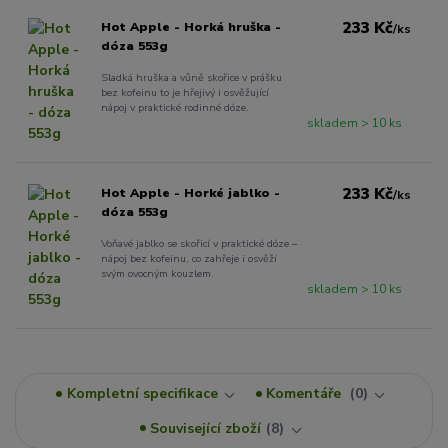
233 Kč
Hot Apple - Horká hruška -
/
ks
dóza 553g
Sladká hruška a vůně skořice v prášku
bez kofeinu to je hřejivý i osvěžující
nápoj v praktické rodinné dóze.
skladem > 10 ks
233 Kč
Hot Apple - Horké jablko -
/
ks
dóza 553g
Voňavé jablko se skořicí v praktické dóze –
nápoj bez kofeinu, co zahřeje i osvěží
svým ovocným kouzlem.
skladem > 10 ks
Kompletní specifikace
Komentáře
0
Související zboží
8