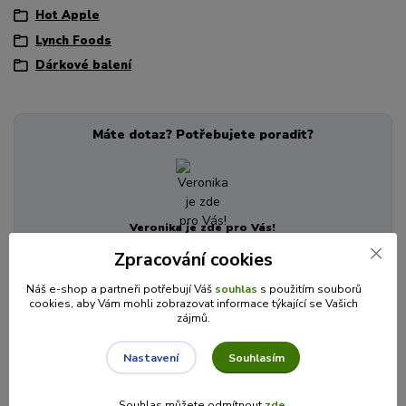
Hot Apple
Lynch Foods
Dárkové balení
Máte dotaz? Potřebujete poradit?
Veronika je zde pro Vás!
+420 725 846 639
Zpracování cookies
(Po-Pá, 8-16 hod.)
info@cajecokolady.cz
Náš e-shop a partneři potřebují Váš
souhlas
s použitím souborů
cookies, aby Vám mohli zobrazovat informace týkající se Vašich
zájmů.
Související zboží
8
Souhlasím
Nastavení
Souhlas můžete odmítnout
zde
.