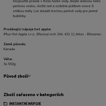
Rozpusťte prášek v troše horké vody, dolijte ledovou nebo
perlivou vodou, vložte led a ozdobte plátkem ovoce či
snítkou máty. Lze doladit trochou perlivé vody pro jemné
bublinky.
Prodávající nápoje hot apple:
JPlus Hot Apple s.r.o., Březový vrch 244, 431 11 Jirkov - Březenec
Země původu:
Kanada
Váha:
3x 553g
Původ zboží
Zboží zařazeno v kategoriích
INSTANTNÍ NÁPOJE