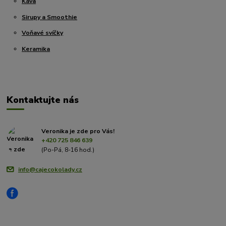
Káva
Sirupy a Smoothie
Voňavé svíčky
Keramika
Kontaktujte nás
Veronika je zde pro Vás!
+420 725 846 639
(Po-Pá, 8-16 hod.)
info@cajecokolady.cz