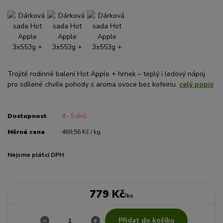
Trojité rodinné balení Hot Apple + hrnek – teplý i ledový nápoj
pro sdílené chvíle pohody s aroma ovoce bez kofeinu.
celý popis
Dostupnost
4 - 5 dnů
Měrná cena
469,56 Kč / kg
Nejsme plátci DPH
779 Kč
/
ks
Přidat do košíku