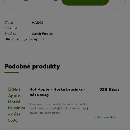
Číslo
HAS09
produktu:
Značka:
Lynch Foods
Hlídat cenu / dostupnost
Podobné produkty
233 Kč
Hot Apple - Horká brusinka -
/
ks
dóza 553g
Kyselkavá brusinka a teplé koření v prášku
bez kofeinu – osvěžující nebo hřejivý nápoj,
kdykoli ho potřebujete.
skladem 4 ks