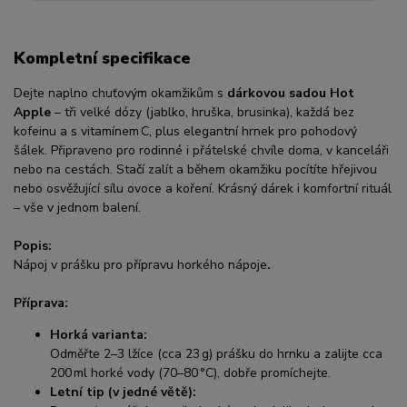
Kompletní specifikace
Dejte naplno chuťovým okamžikům s
dárkovou sadou Hot
Apple
– tři velké dózy (jablko, hruška, brusinka), každá bez
kofeinu a s vitamínem C, plus elegantní hrnek pro pohodový
šálek. Připraveno pro rodinné i přátelské chvíle doma, v kanceláři
nebo na cestách. Stačí zalít a během okamžiku pocítíte hřejivou
nebo osvěžující sílu ovoce a koření. Krásný dárek i komfortní rituál
– vše v jednom balení.
Popis:
Nápoj v prášku pro přípravu horkého nápoje
.
Příprava:
Horká varianta:
Odměřte 2–3 lžíce (cca 23 g) prášku do hrnku a zalijte cca
200 ml horké vody (70–80 °C), dobře promíchejte.
Letní tip (v jedné větě):