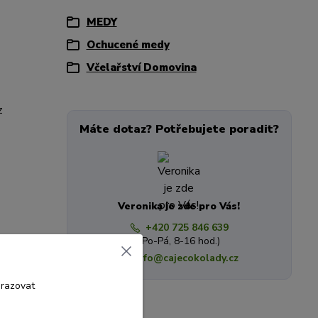
MEDY
Ochucené medy
Včelařství Domovina
z
Máte dotaz? Potřebujete poradit?
Veronika je zde pro Vás!
+420 725 846 639
(Po-Pá, 8-16 hod.)
info@cajecokolady.cz
brazovat