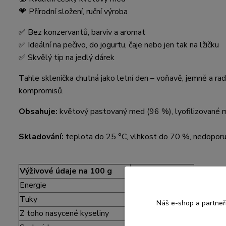
💗 Přírodní složení, ruční výroba
✅ Bez konzervantů, barviv a aromat
✅ Ideální na pečivo, do jogurtu, čaje nebo jen tak na lžičku
✅ Skvělý tip na jedlý dárek
Tahle sklenička chutná jako letní den – voňavě, jemně a rad
kompromisů.
Obsahuje:
květový pastovaný med (96 %), lyofilizované m
Skladování:
teplota do 25 °C, vlhkost do 70 %, nedoporuč
Výživové údaje na 100 g
Energie
1 379 / 329 kcal
Tuky
0,1 g
Náš e-shop a partneř
Z toho nasycené kyseliny
0 g