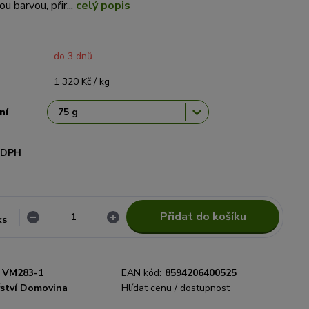
u barvou, přir...
celý popis
do 3 dnů
1 320 Kč / kg
ní
i DPH
Přidat do košíku
ks
VM283-1
EAN kód:
8594206400525
řství Domovina
Hlídat cenu / dostupnost