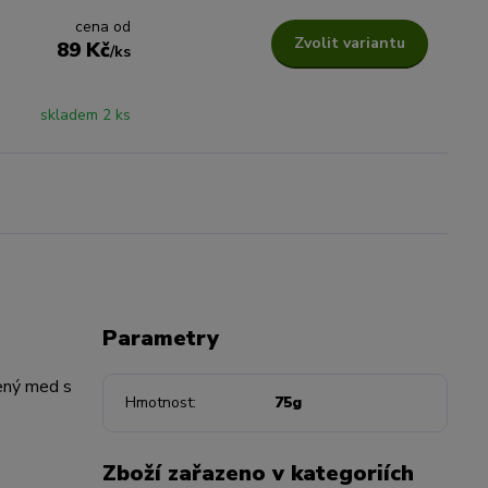
cena od
Zvolit variantu
89 Kč
/
ks
skladem 2 ks
Parametry
ený med s
Hmotnost
75g
Zboží zařazeno v kategoriích