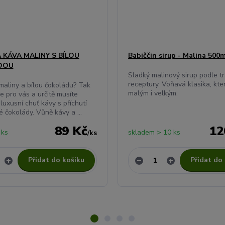
KÁVA MALINY S BÍLOU
Babiččin sirup - Malina 500
DOU
Sladký malinový sirup podle tr
receptury. Voňavá klasika, kt
maliny a bílou čokoládu? Tak
malým i velkým.
je pro vás a určitě musíte
luxusní chuť kávy s příchutí
é čokolády. Vůně kávy a ...
89 Kč
12
 ks
skladem > 10 ks
/
ks
Přidat do košíku
Přidat do