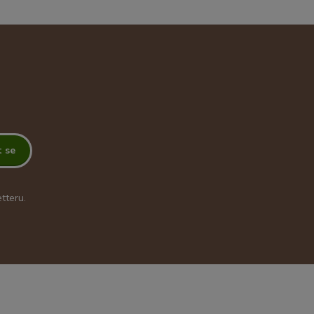
t se
tteru.