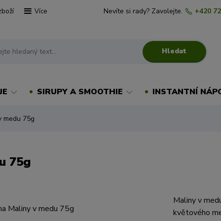
zboží
Nevíte si rady? Zavolejte.
+420 72
Více
Hledat
JE
SIRUPY A SMOOTHIE
INSTANTNÍ NÁP
 v medu 75g
u 75g
Maliny v med
květového me