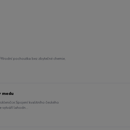
Přírodní pochoutka bez zbytečné chemie,
 v medu
 skleničce.Spojení kvalitního českého
 vytváří lahodn...