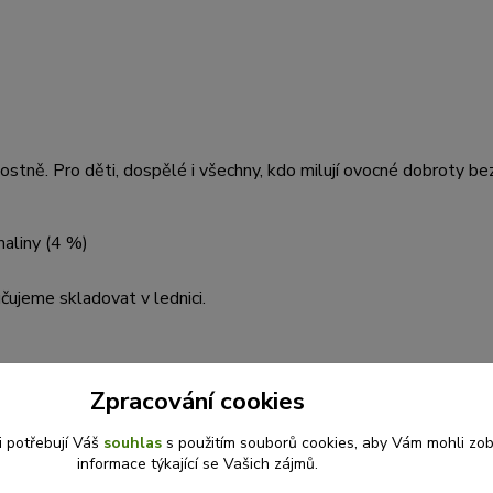
ostně. Pro děti, dospělé i všechny, kdo milují ovocné dobroty be
aliny (4 %)
ujeme skladovat v lednici.
Zpracování cookies
i potřebují Váš
souhlas
s použitím souborů cookies, aby Vám mohli zo
informace týkající se Vašich zájmů.