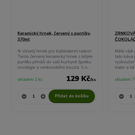
Keramický hrnek, červený s puntíky,
ZRNKOVÁ 
370ml
ČOKOLÁ
☕ Veselý hrnek pro každodenní radost
Máte rádi 
Tento červený keramický hrnek s bílými
tato káva 
puntíky přináší do vaší kuchyně špetku
vyzkoušet 
nostalgie a venkovského kouzla. S o...
malin a bíl
129 Kč
skladem 2 ks
skladem 7
/
ks
Přidat do košíku