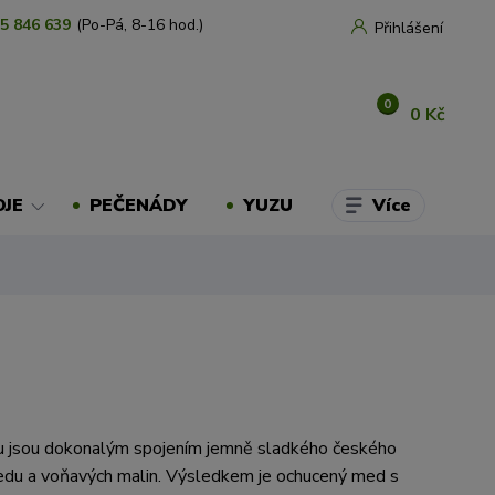
5 846 639
(Po-Pá, 8-16 hod.)
Přihlášení
0
0 Kč
Více
OJE
PEČENÁDY
YUZU
u jsou dokonalým spojením jemně sladkého českého
du a voňavých malin. Výsledkem je ochucený med s