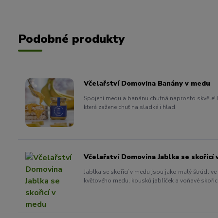
Podobné produkty
Včelařství Domovina Banány v medu
Spojení medu a banánu chutná naprosto skvěle! 
která zažene chuť na sladké i hlad.
Včelařství Domovina Jablka se skořicí
Jablka se skořicí v medu jsou jako malý štrúdl ve
květového medu, kousků jablíček a voňavé skořice