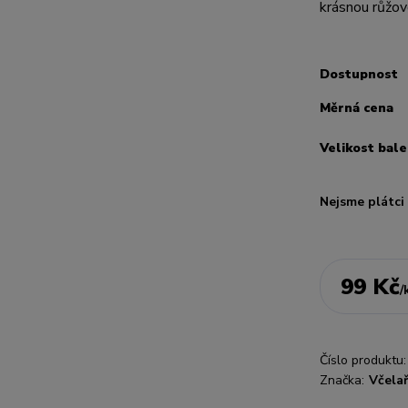
krásnou růžovo
Dostupnost
Měrná cena
Velikost bale
Nejsme plátc
99 Kč
/
Číslo produktu:
Značka:
Včela