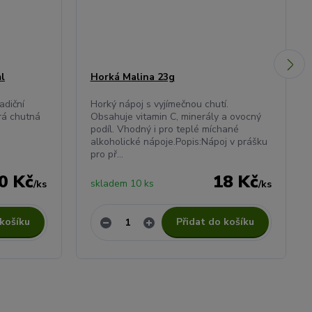
ml
Horká Malina 23g
adiční
Horký nápoj s vyjímečnou chutí.
erá chutná
Obsahuje vitamin C, minerály a ovocný
podíl. Vhodný i pro teplé míchané
alkoholické nápoje.Popis:Nápoj v prášku
pro př...
0 Kč
18 Kč
skladem 10 ks
/
ks
/
ks
 košíku
Přidat do košíku