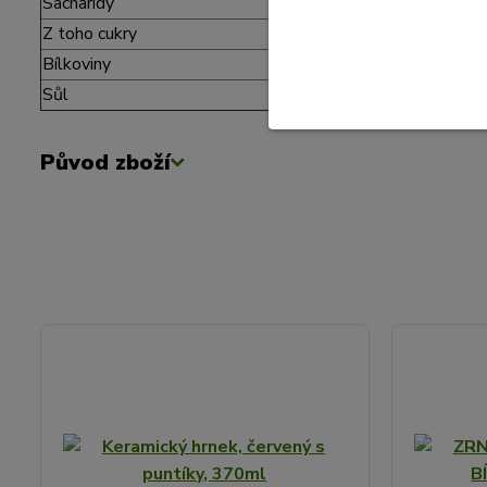
Sacharidy
80 g
Z toho cukry
78g
Bílkoviny
0,7 g
Sůl
0 g
Původ zboží