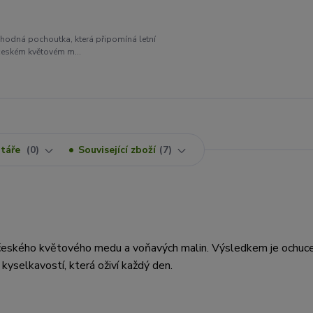
hodná pochoutka, která připomíná letní
českém květovém m...
táře
0
Související zboží
7
českého květového medu a voňavých malin. Výsledkem je ochuc
kyselkavostí, která oživí každý den.