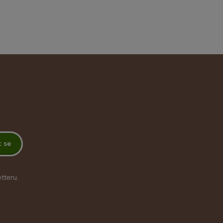
t se
tteru.