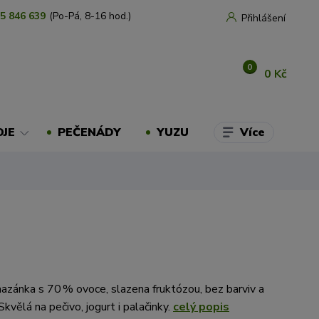
5 846 639
(Po-Pá, 8-16 hod.)
Přihlášení
0
0 Kč
Více
OJE
PEČENÁDY
YUZU
zánka s 70 % ovoce, slazena fruktózou, bez barviv a
kvělá na pečivo, jogurt i palačinky.
celý popis