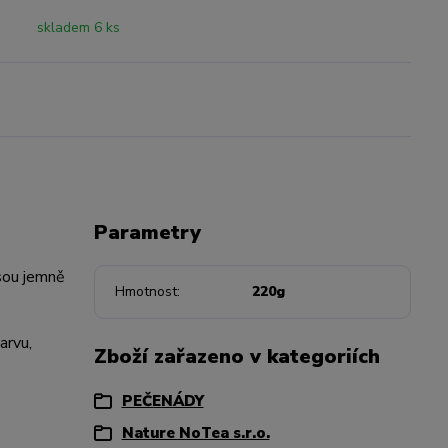
skladem 6 ks
Parametry
jsou jemně
Hmotnost
220g
arvu,
Zboží zařazeno v kategoriích
PEČENÁDY
Nature NoTea s.r.o.