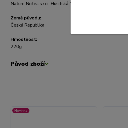
Nature Notea s.r.o., Husitská 107/3, Praha – Žižkov 130 0
Země původu:
Česká Republika
Hmostnost:
220g
Původ zboží
Novinka