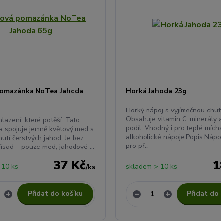
omazánka NoTea Jahoda
Horká Jahoda 23g
Horký nápoj s vyjímečnou chutí
Obsahuje vitamin C, minerály 
lazení, které potěší. Tato
podíl. Vhodný i pro teplé míc
 spojuje jemně květový med s
alkoholické nápoje.Popis:Nápo
utí čerstvých jahod. Je bez
pro př...
ísad – pouze med, jahodové ...
37 Kč
1
 10 ks
skladem > 10 ks
/
ks
Přidat do košíku
Přidat do