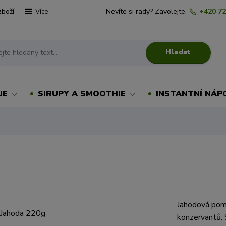
zboží
Nevíte si rady? Zavolejte.
+420 72
Více
Hledat
JE
SIRUPY A SMOOTHIE
INSTANTNÍ NÁP
Jahodová poma
konzervantů. S