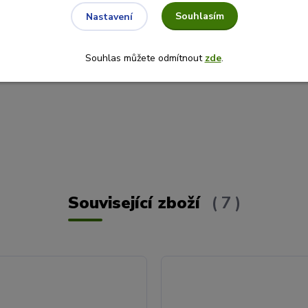
0
Souhlasím
Nastavení
Souhlas můžete odmítnout
zde
.
Související zboží
7