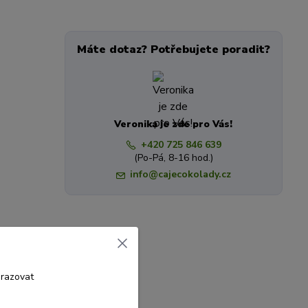
Máte dotaz? Potřebujete poradit?
Veronika je zde pro Vás!
+420 725 846 639
(Po-Pá, 8-16 hod.)
info@cajecokolady.cz
brazovat