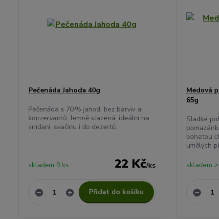
Pečenáda Jahoda 40g
Medová p
65g
Pečenáda s 70 % jahod, bez barviv a
konzervantů. Jemně slazená, ideální na
Sladké poh
snídani, svačinu i do dezertů.
pomazánka
bohatou ch
umělých př
22 Kč
skladem 9 ks
skladem >
/
ks
Přidat do košíku