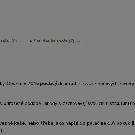
táře
0
Související zboží
7
čky. Obsahuje
70 % poctivých jahod
, zralých a voňavých, které 
 přirozené podobě. Jahody si zachovávají svou chuť, strukturu i b
vesné kaše, nebo třeba jako náplň do palačinek. A pokud ji
t.