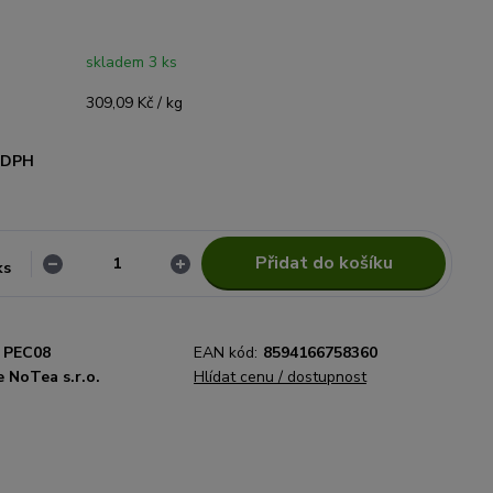
skladem 3 ks
309,09 Kč / kg
i DPH
Přidat do košíku
ks
PEC08
EAN kód:
8594166758360
 NoTea s.r.o.
Hlídat cenu / dostupnost