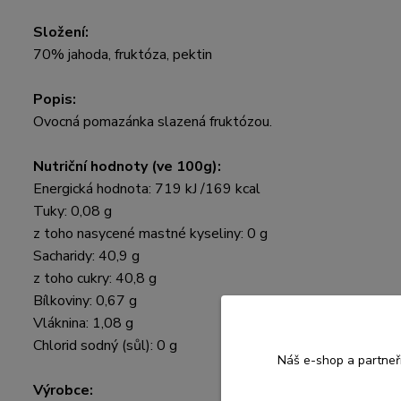
Složení:
70% jahoda, fruktóza, pektin
Popis:
Ovocná pomazánka slazená fruktózou.
Nutriční hodnoty (ve 100g):
Energická hodnota: 719 kJ /169 kcal
Tuky: 0,08 g
z toho nasycené mastné kyseliny: 0 g
Sacharidy: 40,9 g
z toho cukry: 40,8 g
Bílkoviny: 0,67 g
Vláknina: 1,08 g
Chlorid sodný (sůl): 0 g
Náš e-shop a partneř
Výrobce: