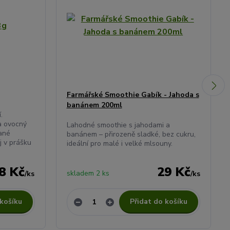
Farmářské Smoothie Gabík - Jahoda s
banánem 200ml
.
a ovocný
Lahodné smoothie s jahodami a
hané
banánem – přirozeně sladké, bez cukru,
j v prášku
ideální pro malé i velké mlsouny.
8 Kč
29 Kč
skladem 2 ks
/
ks
/
ks
 košíku
Přidat do košíku