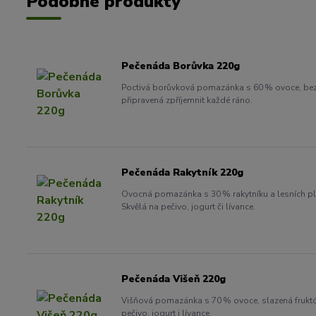
Podobné produkty
Pečenáda Borůvka 220g
Poctivá borůvková pomazánka s 60 % ovoce, bez 
připravená zpříjemnit každé ráno.
Pečenáda Rakytník 220g
Ovocná pomazánka s 30 % rakytníku a lesních pl
Skvělá na pečivo, jogurt či lívance.
Pečenáda Višeň 220g
Višňová pomazánka s 70 % ovoce, slazená fruktóz
pečivo, jogurt i lívance.