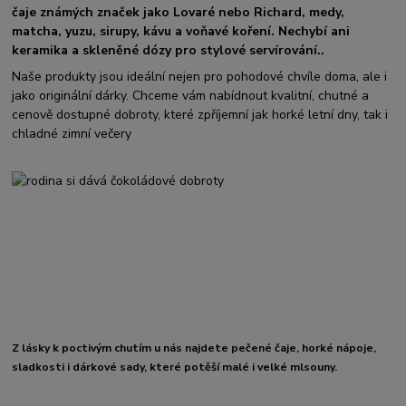
čaje známých značek jako Lovaré nebo Richard, medy,
matcha, yuzu, sirupy, kávu a voňavé koření. Nechybí ani
keramika a skleněné dózy pro stylové servírování..
Naše produkty jsou ideální nejen pro pohodové chvíle doma, ale i
jako originální dárky. Chceme vám nabídnout kvalitní, chutné a
cenově dostupné dobroty, které zpříjemní jak horké letní dny, tak i
chladné zimní večery
Z lásky k poctivým chutím u nás najdete pečené čaje, horké nápoje,
sladkosti i dárkové sady, které potěší malé i velké mlsouny.