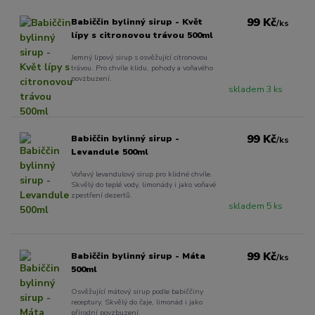
99 Kč
Babiččin bylinný sirup - Květ
/
ks
lípy s citronovou trávou 500ml
Jemný lipový sirup s osvěžující citronovou
trávou. Pro chvíle klidu, pohody a voňavého
povzbuzení.
skladem 3 ks
99 Kč
Babiččin bylinný sirup -
/
ks
Levandule 500ml
Voňavý levandulový sirup pro klidné chvíle.
Skvělý do teplé vody, limonády i jako voňavé
zpestření dezertů.
skladem 5 ks
99 Kč
Babiččin bylinný sirup - Máta
/
ks
500ml
Osvěžující mátový sirup podle babiččiny
receptury. Skvělý do čaje, limonád i jako
přírodní povzbuzení.