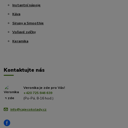
Instantní nápoje
Káva
Sirupy a Smoothie
Voňavé svíčky
Keramika
Kontaktujte nás
Veronika je zde pro Vás!
+420 725 846 639
(Po-Pá, 8-16 hod.)
info@cajecokolady.cz