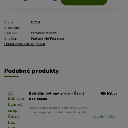
Číslo
BC14
produktu:
EAN kód:
8594166751095
Značka:
Nature NoTea s.r.o.
Hlídat cenu / dostupnost
Podobné produkty
99 Kč
Babiččin bylinný sirup - Černý
/
ks
bez 500ml
Voňavý sirup z květů černého bezu. Skvělý
do vody, čaje i jako základ domácí limonády.
skladem 3 ks