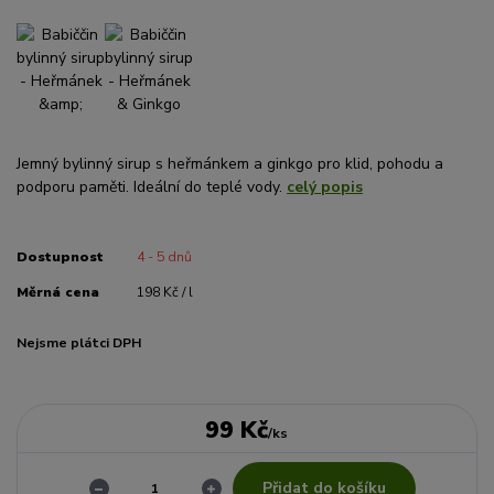
Jemný bylinný sirup s heřmánkem a ginkgo pro klid, pohodu a
podporu paměti. Ideální do teplé vody.
celý popis
Dostupnost
4 - 5 dnů
Měrná cena
198 Kč / l
Nejsme plátci DPH
99 Kč
/
ks
Přidat do košíku