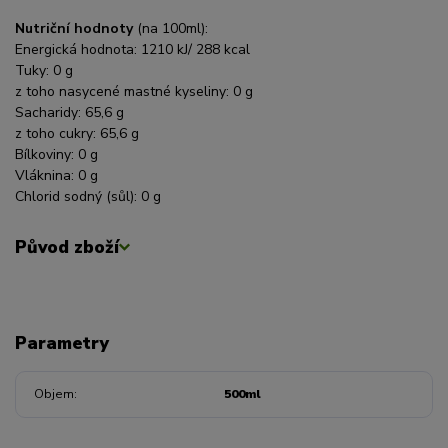
Nutriční hodnoty
(na 100ml):
Energická hodnota: 1210 kJ/ 288 kcal
Tuky: 0 g
z toho nasycené mastné kyseliny: 0 g
Sacharidy: 65,6 g
z toho cukry: 65,6 g
Bílkoviny: 0 g
Vláknina: 0 g
Chlorid sodný (sůl): 0 g
Původ zboží
Parametry
Objem
500ml