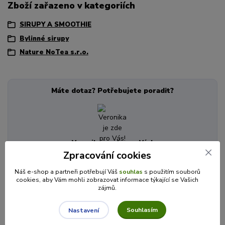
Zboží zařazeno v kategoriích
SIRUPY A SMOOTHIE
Bylinné sirupy
Nature NoTea s.r.o.
Máte dotaz? Potřebujete poradit?
Veronika je zde pro Vás!
Zpracování cookies
+420 725 846 639
(Po-Pá, 8-16 hod.)
Náš e-shop a partneři potřebují Váš
souhlas
s použitím souborů
info@cajecokolady.cz
cookies, aby Vám mohli zobrazovat informace týkající se Vašich
zájmů.
Související zboží
8
Souhlasím
Nastavení