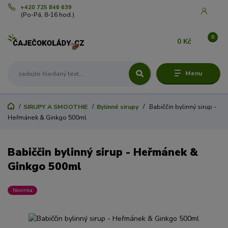
+420 725 846 639
(Po-Pá, 8-16 hod.)
0
0 Kč
Menu
SIRUPY A SMOOTHIE
Bylinné sirupy
Babiččin bylinný sirup -
Heřmánek & Ginkgo 500ml
Babiččin bylinný sirup - Heřmánek &
Ginkgo 500ml
Novinka