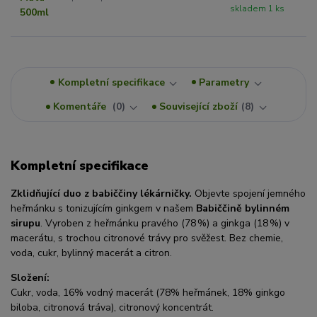
skladem 1 ks
Kompletní specifikace
Parametry
Komentáře
0
Související zboží
8
Kompletní specifikace
Zklidňující duo z babiččiny lékárničky.
Objevte spojení jemného
heřmánku s tonizujícím ginkgem v našem
Babiččině bylinném
sirupu
. Vyroben z heřmánku pravého (78 %) a ginkga (18 %) v
macerátu, s trochou citronové trávy pro svěžest. Bez chemie,
voda, cukr, bylinný macerát a citron.
Složení:
Cukr, voda, 16% vodný macerát (78% heřmánek, 18% ginkgo
biloba, citronová tráva), citronový koncentrát.